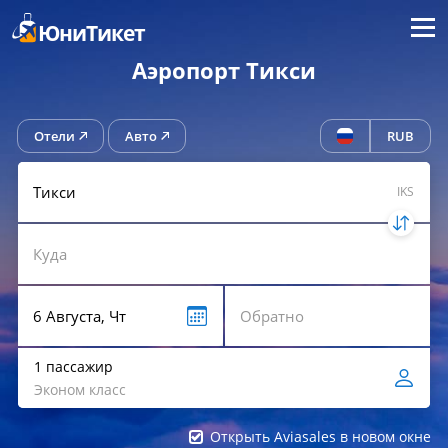
Меню
ЮниТикет
Аэропорт Тикси
Отели
Авто
RUB
IKS
1 пассажир
Эконом класс
Открыть Aviasales в новом окне