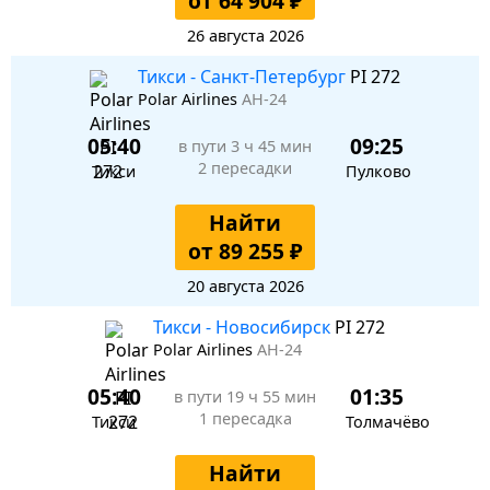
от 64 904 ₽
26 августа 2026
Тикси - Санкт-Петербург
PI 272
Polar Airlines
АН-24
05:40
09:25
в пути
3 ч 45 мин
2 пересадки
Тикси
Пулково
Найти
от 89 255 ₽
20 августа 2026
Тикси - Новосибирск
PI 272
Polar Airlines
АН-24
05:40
01:35
в пути
19 ч 55 мин
1 пересадка
Тикси
Толмачёво
Найти