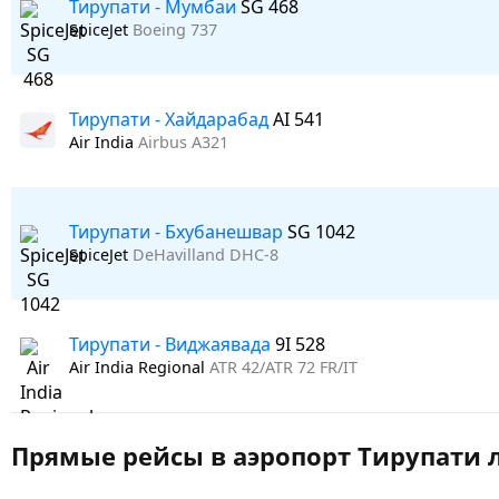
Тирупати - Мумбаи
SG 468
SpiceJet
Boeing 737
Тирупати - Хайдарабад
AI 541
Air India
Airbus A321
Тирупати - Бхубанешвар
SG 1042
SpiceJet
DeHavilland DHC-8
Тирупати - Виджаявада
9I 528
Air India Regional
ATR 42/ATR 72 FR/IT
Прямые рейсы в аэропорт Тирупати л