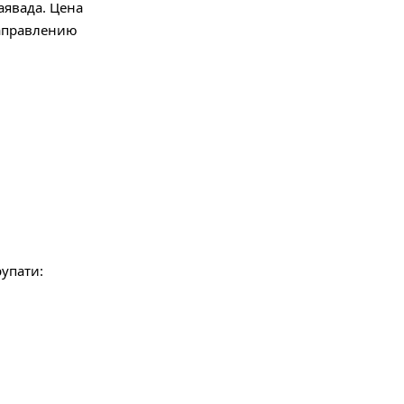
аявада.
Цена
аправлению
упати: