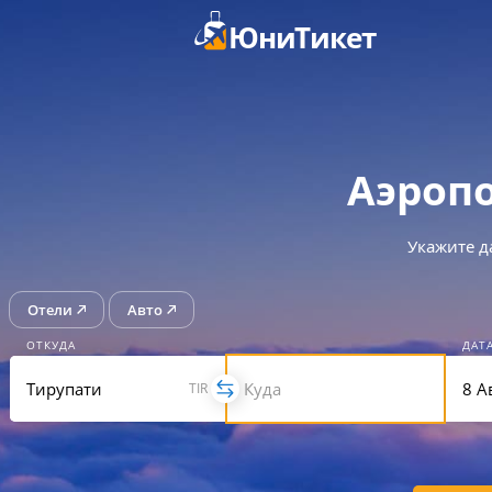
ЮниТикет
Аэроп
Укажите д
Отели
Авто
ОТКУДА
ДАТ
TIR