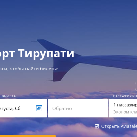
орт Тирупати
аты, чтобы найти билеты:
А ВЫЛЕТА
ПАССАЖИРЫ 
1 пассажи
Эконом кла
Открыть Aviasal