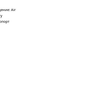
ение: Air
ту
ропорт