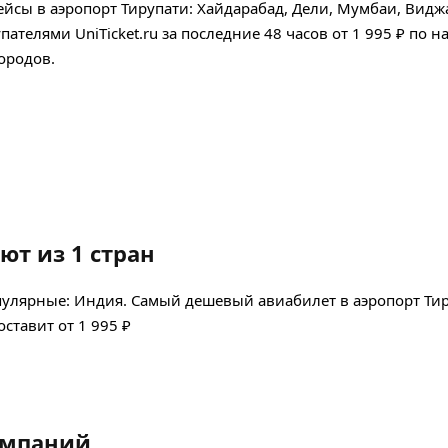
йсы в аэропорт Тирупати: Хайдарабад, Дели, Мумбаи, Видж
телями UniTicket.ru за последние 48 часов
от 1 995 ₽
по н
городов.
ют из 1 стран
опулярные: Индия. Самый дешевый авиабилет в аэропорт Тир
оставит от 1 995 ₽
компаний