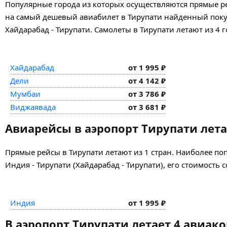
Популярные города из которых осуществляются прямые ре
на самый дешевый авиабилет в Тирупати найденный покупа
Хайдарабад - Тирупати. Самолеты в Тирупати летают из 4 
Хайдарабад
от 1 995 ₽
Дели
от 4 142 ₽
Мумбаи
от 3 786 ₽
Виджаявада
от 3 681 ₽
Авиарейсы в аэропорт Тирупати лета
Прямые рейсы в Тирупати летают из 1 стран. Наиболее п
Индия - Тирупати (Хайдарабад - Тирупати), его стоимость с
Индия
от 1 995 ₽
В аэропорт Тирупати летает 4 авиа