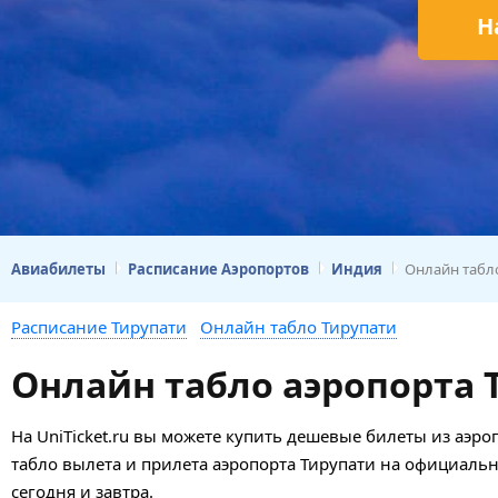
Н
Авиабилеты
Расписание Аэропортов
Индия
Онлайн табл
Расписание Тирупати
Онлайн табло Тирупати
Онлайн табло аэропорта 
На UniTicket.ru вы можете купить дешевые билеты из аэро
табло вылета и прилета аэропорта Тирупати на официальн
сегодня и завтра.