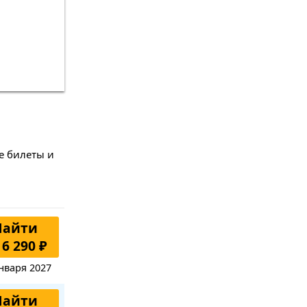
е билеты и
Найти
 6 290 ₽
нваря 2027
Найти