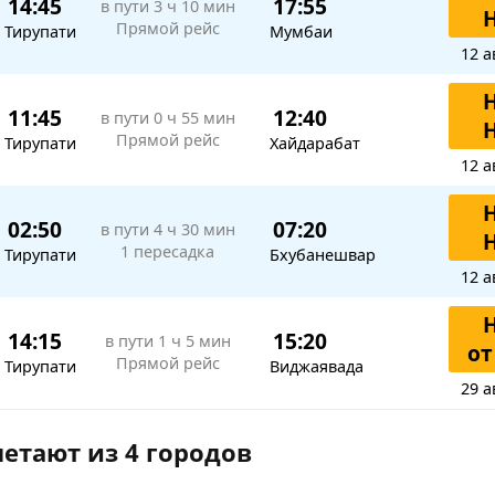
14:45
17:55
в пути
3 ч 10 мин
Прямой рейс
Тирупати
Мумбаи
12 а
11:45
12:40
в пути
0 ч 55 мин
Прямой рейс
Тирупати
Хайдарабат
12 а
02:50
07:20
в пути
4 ч 30 мин
1 пересадка
Тирупати
Бхубанешвар
12 а
14:15
15:20
в пути
1 ч 5 мин
от
Прямой рейс
Тирупати
Виджаявада
29 а
етают из 4 городов