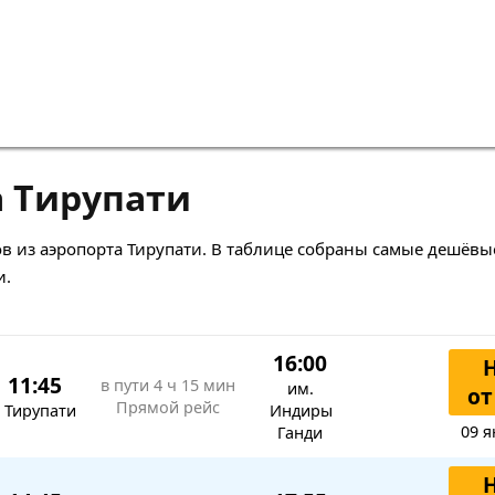
а Тирупати
в из аэропорта Тирупати. В таблице собраны самые дешёвы
и.
16:00
11:45
в пути
4 ч 15 мин
им.
от
Прямой рейс
Тирупати
Индиры
09 я
Ганди