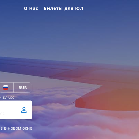
О Нас
Билеты для ЮЛ
RUB
И КЛАСС
р
сс
es в новом окне