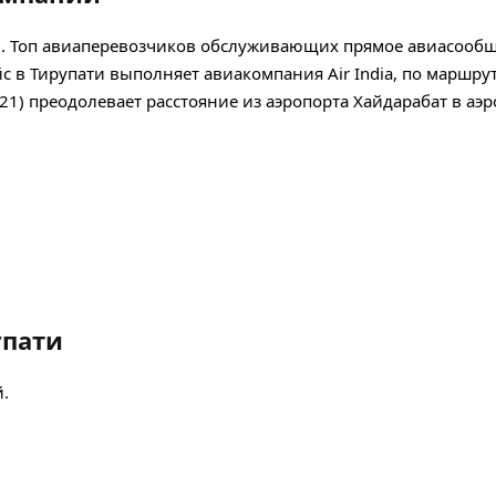
й. Топ авиаперевозчиков обслуживающих прямое авиасообщ
 рейс в Тирупати выполняет авиакомпания Air India, по маршру
 A321) преодолевает расстояние из аэропорта Хайдарабат в аэ
упати
й.