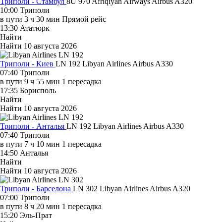
Триполи - Стамбул
8U 970
Afriqiyah Airways
Airbus A320
10:00
Триполи
в пути
3 ч 30 мин
Прямой рейс
13:30
Ататюрк
Найти
Найти
10 августа 2026
Триполи - Киев
LN 192
Libyan Airlines
Airbus A330
07:40
Триполи
в пути
9 ч 55 мин
1 пересадка
17:35
Борисполь
Найти
Найти
10 августа 2026
Триполи - Анталья
LN 192
Libyan Airlines
Airbus A330
07:40
Триполи
в пути
7 ч 10 мин
1 пересадка
14:50
Анталья
Найти
Найти
10 августа 2026
Триполи - Барселона
LN 302
Libyan Airlines
Airbus A320
07:00
Триполи
в пути
8 ч 20 мин
1 пересадка
15:20
Эль-Прат