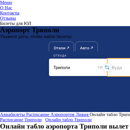
Меню
О Нас
Контакты
ЮниТи
Отзывы
Билеты для ЮЛ
Аэропорт Триполи
Укажите даты, чтобы найти билеты:
Отели
Авто
ОТКУДА
TIP
Авиабилеты
Расписание Аэропортов
Ливия
Онлайн табло Трип
Расписание Триполи
Онлайн табло Триполи
Онлайн табло аэропорта Триполи вылет