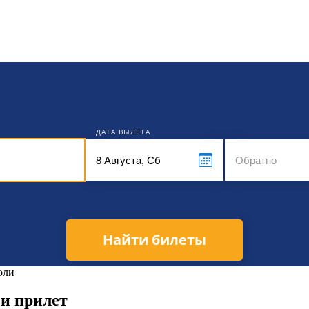
кет
ДАТА ВЫЛЕТА
Найти билеты
оли
 и прилет