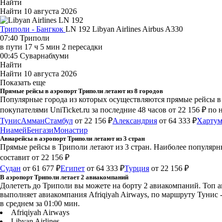
Найти
Найти
10 августа 2026
Триполи - Бангкок
LN 192
Libyan Airlines
Airbus A330
07:40
Триполи
в пути
17 ч 5 мин
2 пересадки
00:45
Суварнабхуми
Найти
Найти
10 августа 2026
Показать еще
Прямые рейсы в аэропорт Триполи летают из 8 городов
Популярные города из которых осуществляются прямые рейсы в 
покупателями UniTicket.ru за последние 48 часов
от 22 156 ₽
по 
Тунис
Амман
Стамбул
от 22 156 ₽
Александрия
от 64 333 ₽
Харту
Ниамей
Бенгази
Монастир
Авиарейсы в аэропорт Триполи летают из 3 стран
Прямые рейсы в Триполи летают из 3 стран. Наиболее популярны
составит от 22 156 ₽
Судан
от 61 677 ₽
Египет
от 64 333 ₽
Турция
от 22 156 ₽
В аэропорт Триполи летает 2 авиакомпаний
Долететь до Триполи вы можете на борту 2 авиакомпаний. Топ а
выполняет авиакомпания Afriqiyah Airways, по маршруту Тунис -
в среднем за 01:00 мин.
Afriqiyah Airways
Libyan Airlines