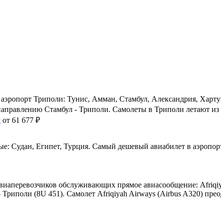
аэропорт Триполи: Тунис, Амман, Стамбул, Александрия, Харту
направлению Стамбул - Триполи. Самолеты в Триполи летают из 
м
от 61 677 ₽
е: Судан, Египет, Турция. Самый дешевый авиабилет в аэропорт
виаперевозчиков обслуживающих прямое авиасообщение: Afriqiya
 Триполи (8U 451). Самолет Afriqiyah Airways (Airbus A320) пре