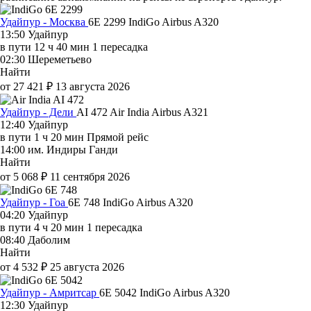
Удайпур - Москва
6E 2299
IndiGo
Airbus A320
13:50
Удайпур
в пути
12 ч 40 мин
1 пересадка
02:30
Шереметьево
Найти
от 27 421 ₽
13 августа 2026
Удайпур - Дели
AI 472
Air India
Airbus A321
12:40
Удайпур
в пути
1 ч 20 мин
Прямой рейс
14:00
им. Индиры Ганди
Найти
от 5 068 ₽
11 сентября 2026
Удайпур - Гоа
6E 748
IndiGo
Airbus A320
04:20
Удайпур
в пути
4 ч 20 мин
1 пересадка
08:40
Даболим
Найти
от 4 532 ₽
25 августа 2026
Удайпур - Амритсар
6E 5042
IndiGo
Airbus A320
12:30
Удайпур