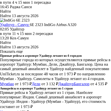
в пути
4 ч 15 мин
1 пересадка
16:45
Раджа Санси
Найти
Найти
13 августа 2026
Удайпур - Самуи
6E 2323
IndiGo
Airbus A320
02:05
Удайпур
в пути
11 ч 15 мин
2 пересадки
13:20
Кох-Самуи
Найти
Найти
13 августа 2026
Показать еще
Прямые рейсы в аэропорт Удайпур летают из 4 городов
Популярные города из которых осуществляются прямые рейсы в
аэропорт Удайпур: Мумбаи, Дели, Джайпур, Бангалор.
Цена на
самый дешевый авиабилет в Удайпур найденный покупателями
UniTicket.ru за последние 48 часов
от 1 973 ₽
по направлению
Мумбаи - Удайпур. Самолеты в Удайпур летают из 4 городов.
Мумбаи
от 1 973 ₽
Дели
от 3 132 ₽
Джайпур
Бангалор
от 4 535 ₽
Авиарейсы в аэропорт Удайпур летают из 1 стран
Прямые рейсы в Удайпур летают из 1 стран. Наиболее
популярные: Индия. Самый дешевый авиабилет в аэропорт
Удайпур: Индия - Удайпур (Мумбаи - Удайпур), его стоимость
составит от 1 973 ₽