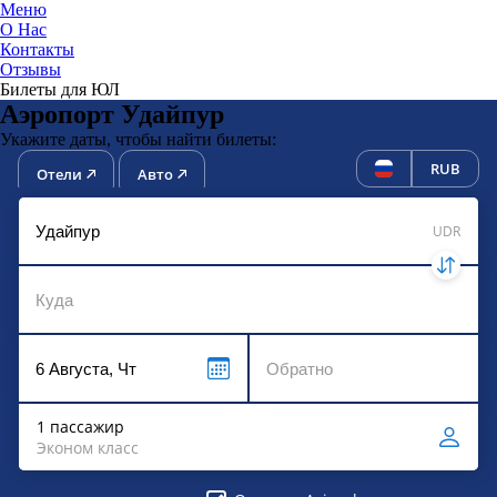
Меню
О Нас
Контакты
ЮниТи
Отзывы
Билеты для ЮЛ
Аэропорт Удайпур
Укажите даты, чтобы найти билеты:
RUB
Отели
Авто
UDR
1 пассажир
Эконом класс