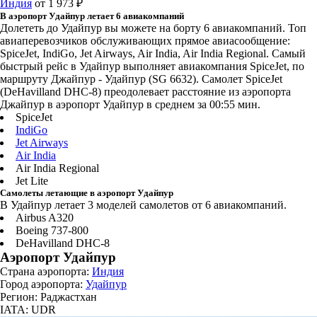
Индия
от 1 973 ₽
В аэропорт Удайпур летает 6 авиакомпаний
Долететь до Удайпур вы можете на борту 6 авиакомпаний. Топ
авиаперевозчиков обслуживающих прямое авиасообщение:
SpiceJet, IndiGo, Jet Airways, Air India, Air India Regional. Самый
быстрый рейс в Удайпур выполняет авиакомпания SpiceJet, по
маршруту Джайпур - Удайпур (SG 6632). Самолет SpiceJet
(DeHavilland DHC-8) преодолевает расстояние из аэропорта
Джайпур в аэропорт Удайпур в среднем за 00:55 мин.
SpiceJet
IndiGo
Jet Airways
Air India
Air India Regional
Jet Lite
Самолеты летающие в аэропорт Удайпур
В Удайпур летает 3 моделей самолетов от 6 авиакомпаний.
Airbus A320
Boeing 737-800
DeHavilland DHC-8
Аэропорт Удайпур
Страна аэропорта:
Индия
Город аэропорта:
Удайпур
Регион: Раджастхан
IATA: UDR