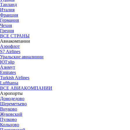
Таиланд
Италия
Франция
Германия
Чехия
Греция
ВСЕ СТРАНЫ
Авиакомпании
Аэрофлот
S7 Airlines
Уральские авиалинии
ЮТэйр
Азимут
Emirates
Turkish Airlines
Lufthansa
ВСЕ АВИАКОМПАНИИ
Аэропорты
Домодедово
Шереметьево
Внуково
Жуковский
Пулково
Кольцово
Пашковский