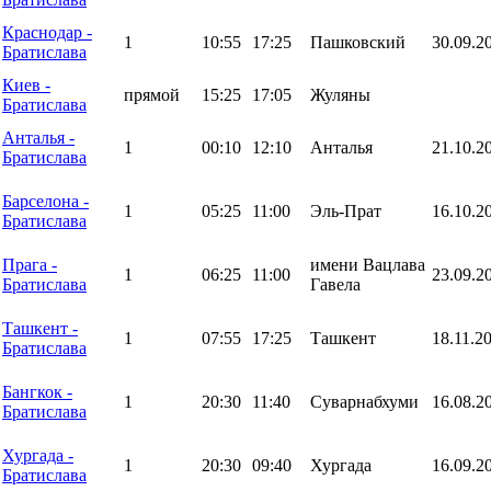
Краснодар -
1
10:55
17:25
Пашковский
30.09.2
Братислава
Киев -
прямой
15:25
17:05
Жуляны
Братислава
Анталья -
1
00:10
12:10
Анталья
21.10.2
Братислава
Барселона -
1
05:25
11:00
Эль-Прат
16.10.2
Братислава
Прага -
имени Вацлава
1
06:25
11:00
23.09.2
Братислава
Гавела
Ташкент -
1
07:55
17:25
Ташкент
18.11.2
Братислава
Бангкок -
1
20:30
11:40
Суварнабхуми
16.08.2
Братислава
Хургада -
1
20:30
09:40
Хургада
16.09.2
Братислава