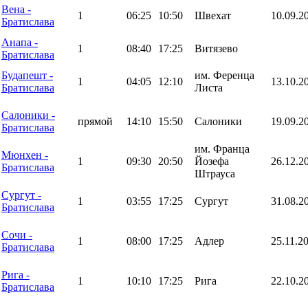
Вена -
1
06:25
10:50
Швехат
10.09.2
Братислава
Анапа -
1
08:40
17:25
Витязево
Братислава
Будапешт -
им. Ференца
1
04:05
12:10
13.10.2
Братислава
Листа
Салоники -
прямой
14:10
15:50
Салоники
19.09.2
Братислава
им. Франца
Мюнхен -
1
09:30
20:50
Йозефа
26.12.2
Братислава
Штрауса
Сургут -
1
03:55
17:25
Сургут
31.08.2
Братислава
Сочи -
1
08:00
17:25
Адлер
25.11.2
Братислава
Рига -
1
10:10
17:25
Рига
22.10.2
Братислава