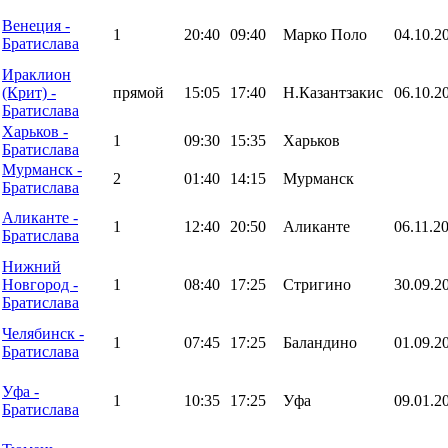
Венеция -
1
20:40
09:40
Марко Поло
04.10.2
Братислава
Ираклион
(Крит) -
прямой
15:05
17:40
Н.Казантзакис
06.10.2
Братислава
Харьков -
1
09:30
15:35
Харьков
Братислава
Мурманск -
2
01:40
14:15
Мурманск
Братислава
Аликанте -
1
12:40
20:50
Аликанте
06.11.2
Братислава
Нижний
Новгород -
1
08:40
17:25
Стригино
30.09.2
Братислава
Челябинск -
1
07:45
17:25
Баландино
01.09.2
Братислава
Уфа -
1
10:35
17:25
Уфа
09.01.2
Братислава