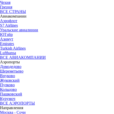
Чехия
Греция
ВСЕ СТРАНЫ
Авиакомпании
Аэрофлот
S7 Airlines
Уральские авиалинии
ЮТэйр
Азимут
Emirates
Turkish Airlines
Lufthansa
ВСЕ АВИАКОМПАНИИ
Аэропорты
Домодедово
Шереметьево
Внуково
Жуковский
Пулково
Кольцово
Пашковский
Курумоч
ВСЕ АЭРОПОРТЫ
Направления
Москва - Сочи