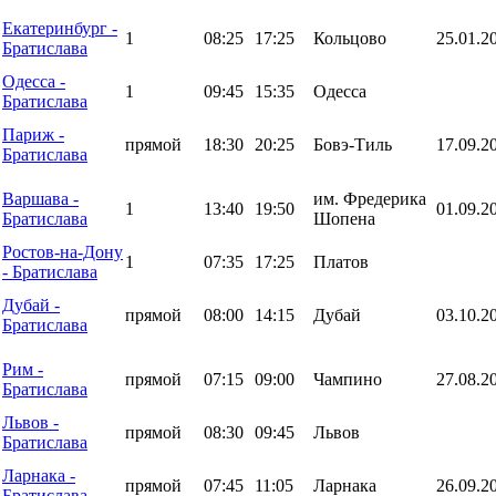
Екатеринбург -
1
08:25
17:25
Кольцово
25.01.2
Братислава
Одесса -
1
09:45
15:35
Одесса
Братислава
Париж -
прямой
18:30
20:25
Бовэ-Тиль
17.09.2
Братислава
Варшава -
им. Фредерика
1
13:40
19:50
01.09.2
Братислава
Шопена
Ростов-на-Дону
1
07:35
17:25
Платов
- Братислава
Дубай -
прямой
08:00
14:15
Дубай
03.10.2
Братислава
Рим -
прямой
07:15
09:00
Чампино
27.08.2
Братислава
Львов -
прямой
08:30
09:45
Львов
Братислава
Ларнака -
прямой
07:45
11:05
Ларнака
26.09.2
Братислава