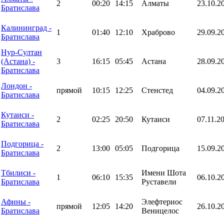
2
00:20
14:15
Алматы
23.10.2
Братислава
Калининград -
1
01:40
12:10
Храброво
29.09.2
Братислава
Нур-Султан
(Астана) -
3
16:15
05:45
Астана
28.09.2
Братислава
Лондон -
прямой
10:15
12:25
Стенстед
04.09.2
Братислава
Кутаиси -
2
02:25
20:50
Кутаиси
07.11.2
Братислава
Подгорица -
2
13:00
05:05
Подгорица
15.09.2
Братислава
Тбилиси -
Имени Шота
1
06:10
15:35
06.10.2
Братислава
Руставели
Афины -
Элефтериос
прямой
12:05
14:20
26.10.2
Братислава
Веницелос