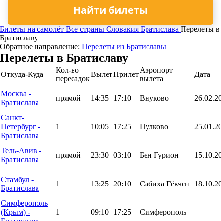
Найти билеты
Билеты на самолёт
Все страны
Словакия
Братислава
Перелеты в
Братиславу
Обратное направление:
Перелеты из Братиславы
Перелеты в Братиславу
Кол-во
Аэропорт
Откуда-Куда
Вылет
Прилет
Дата
пересадок
вылета
Москва -
прямой
14:35
17:10
Внуково
26.02.2
Братислава
Санкт-
Петербург -
1
10:05
17:25
Пулково
25.01.2
Братислава
Тель-Авив -
прямой
23:30
03:10
Бен Гурион
15.10.2
Братислава
Стамбул -
1
13:25
20:10
Сабиха Гёкчен
18.10.2
Братислава
Симферополь
(Крым) -
1
09:10
17:25
Симферополь
Братислава