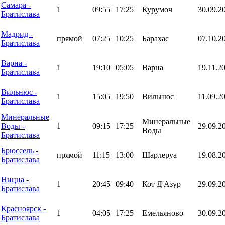
Самара -
1
09:55
17:25
Курумоч
30.09.2
Братислава
Мадрид -
прямой
07:25
10:25
Барахас
07.10.2
Братислава
Варна -
1
19:10
05:05
Варна
19.11.2
Братислава
Вильнюс -
1
15:05
19:50
Вильнюс
11.09.2
Братислава
Минеральные
Минеральные
Воды -
1
09:15
17:25
29.09.2
Воды
Братислава
Брюссель -
прямой
11:15
13:00
Шарлеруа
19.08.2
Братислава
Ницца -
1
20:45
09:40
Кот Д'Азур
29.09.2
Братислава
Красноярск -
1
04:05
17:25
Емельяново
30.09.2
Братислава