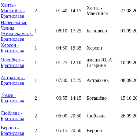
Ханты-
Ханты-
Мансийск -
2
01:40
14:15
27.08.2
Мансийск
Братислава
Набережные
Челны
1
08:10
17:25
Бегишево
01.09.2
(Нижнекамск) -
Братислава
Херсон -
1
04:50
15:35
Херсон
Братислава
Оренбург -
имени Ю. А.
1
01:25
12:10
10.09.2
Братислава
Гагарина
Астрахань -
1
07:30
17:25
Астрахань
08.09.2
Братислава
Томск -
2
00:55
14:15
Богашёво
15.10.2
Братислава
Любляна -
2
05:00
20:50
Любляна
26.09.2
Братислава
Верона -
2
05:15
20:50
Верона
Братислава