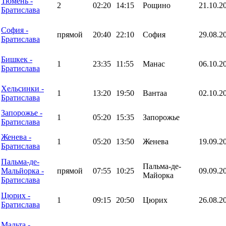
Тюмень -
2
02:20
14:15
Рощино
21.10.2
Братислава
София -
прямой
20:40
22:10
София
29.08.2
Братислава
Бишкек -
1
23:35
11:55
Манас
06.10.2
Братислава
Хельсинки -
1
13:20
19:50
Вантаа
02.10.2
Братислава
Запорожье -
1
05:20
15:35
Запорожье
Братислава
Женева -
1
05:20
13:50
Женева
19.09.2
Братислава
Пальма-де-
Пальма-де-
Мальйорка -
прямой
07:55
10:25
09.09.2
Майорка
Братислава
Цюрих -
1
09:15
20:50
Цюрих
26.08.2
Братислава
Мальта -