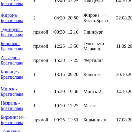
1
13:40
07:25
Зальцбург
04.10.2
Братислава
Жирона -
Жирона —
2
04:20
20:50
22.08.2
Братислава
Коста-Брава
Эдинбург -
прямой
09:30
12:10
Эдинбург
Братислава
Болонья -
Гульельмо
прямой
12:25
13:50
11.09.2
Братислава
Маркони
Альгеро -
прямой
15:30
17:25
Фертилия
Братислава
Кошице -
1
13:15
09:20
Кошице
30.10.2
Братислава
Минск -
1
15:20
19:50
Минск-2
14.10.2
Братислава
Назрань -
1
10:20
17:25
Магас
Братислава
Бирмингем -
прямой
09:25
11:50
Бирмингем
17.08.2
Братислава
Тронхейм -