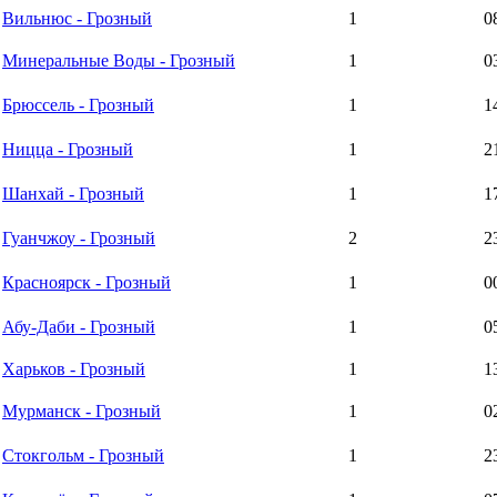
Вильнюс - Грозный
1
0
Минеральные Воды - Грозный
1
0
Брюссель - Грозный
1
1
Ницца - Грозный
1
2
Шанхай - Грозный
1
1
Гуанчжоу - Грозный
2
2
Красноярск - Грозный
1
0
Абу-Даби - Грозный
1
0
Харьков - Грозный
1
1
Мурманск - Грозный
1
0
Стокгольм - Грозный
1
2