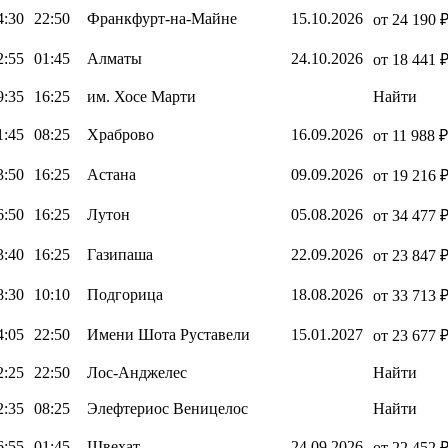
4:30
22:50
Франкфурт-на-Майне
15.10.2026
от 24 190 
2:55
01:45
Алматы
24.10.2026
от 18 441 
9:35
16:25
им. Хосе Марти
Найти
1:45
08:25
Храброво
16.09.2026
от 11 988 ₽
3:50
16:25
Астана
09.09.2026
от 19 216 
6:50
16:25
Лутон
05.08.2026
от 34 477 
3:40
16:25
Газипаша
22.09.2026
от 23 847 
8:30
10:10
Подгорица
18.08.2026
от 33 713 
4:05
22:50
Имени Шота Руставели
15.01.2027
от 23 677 
2:25
22:50
Лос-Анджелес
Найти
2:35
08:25
Элефтериос Веницелос
Найти
6:55
01:45
Швехат
24.09.2026
от 22 452 