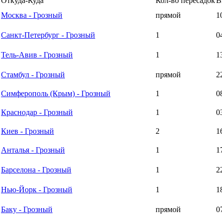
Откуда-Куда
Кол-во пересадок
В
Москва - Грозный
прямой
1
Санкт-Петербург - Грозный
1
0
Тель-Авив - Грозный
1
1
Стамбул - Грозный
прямой
2
Симферополь (Крым) - Грозный
1
0
Краснодар - Грозный
1
0
Киев - Грозный
2
1
Анталья - Грозный
1
1
Барселона - Грозный
1
2
Нью-Йорк - Грозный
1
1
Баку - Грозный
прямой
0