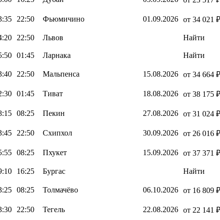
3:35
22:50
Фьюмичино
01.09.2026
от 34 021 
4:20
22:50
Львов
Найти
5:50
01:45
Ларнака
Найти
3:40
22:50
Мальпенса
15.08.2026
от 34 664 
2:30
01:45
Тиват
18.08.2026
от 38 175 
8:15
08:25
Пекин
27.08.2026
от 31 024 
3:45
22:50
Схипхол
30.09.2026
от 26 016 
5:55
08:25
Пхукет
15.09.2026
от 37 371 
9:10
16:25
Бургас
Найти
3:25
08:25
Толмачёво
06.10.2026
от 16 809 
3:30
22:50
Тегель
22.08.2026
от 22 141 