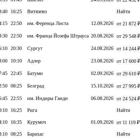
8:40
16:25
Витязево
Найти
4:15
22:50
им. Ференца Листа
12.09.2026
от 21 872 
3:30
22:50
им. Франца Йозефа Штрауса
20.08.2026
от 29 548 
6:10
20:30
Сургут
24.08.2026
от 14 244 
3:00
10:10
Адлер
23.08.2026
от 17 600 
7:45
22:45
Батуми
02.09.2026
от 29 610 
2:50
08:25
Белград
15.10.2026
от 27 995 
5:45
22:55
им. Индиры Ганди
06.08.2026
от 24 524 
0:10
16:25
Рига
Найти
4:10
16:35
Курумоч
01.09.2026
от 11 119 ₽
3:10
08:25
Барахас
Найти