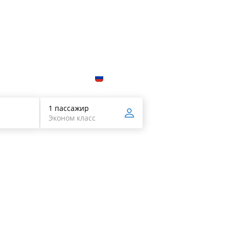
RUB
ПАССАЖИРЫ И КЛАСС
1 пассажир
Эконом класс
Открыть Booking в новом окне