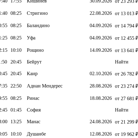
7:40
17:55
Кишинёв
30.09.2026
от 23 293 
1:40
08:25
Стригино
22.08.2026
от 13 013 
0:55
08:25
Баландино
04.09.2026
от 14 794 
1:25
08:25
Уфа
04.09.2026
от 12 455 
2:15
10:10
Рощино
14.09.2026
от 13 641 
1:50
20:45
Бейрут
Найти
0:45
20:45
Каир
02.10.2026
от 26 782 
7:35
22:50
Аднан Мендерес
28.08.2026
от 23 274 
9:55
08:25
Ринас
18.08.2026
от 27 681 
2:45
01:45
София
Найти
3:00
13:25
Манас
24.08.2026
от 21 299 
0:05
10:10
Душанбе
12.08.2026
от 19 962 