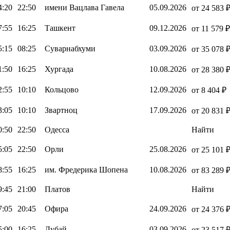
4:20
22:50
имени Вацлава Гавела
05.09.2026
от 24 583 
7:55
16:25
Ташкент
09.12.2026
от 11 579 ₽
5:15
08:25
Суварнабхуми
03.09.2026
от 35 078 
1:50
16:25
Хургада
10.08.2026
от 28 380 
2:55
10:10
Кольцово
12.09.2026
от 8 404 ₽
3:05
10:10
Звартноц
17.09.2026
от 20 831 
0:50
22:50
Одесса
Найти
5:05
22:50
Орли
25.08.2026
от 25 101 
8:55
16:25
им. Фредерика Шопена
10.08.2026
от 83 289 
9:45
21:00
Платов
Найти
7:05
20:45
Офира
24.09.2026
от 24 376 
5:00
16:25
Дубай
03.09.2026
от 23 517 