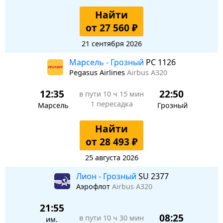
Найти
от 27 560 ₽
21 сентября 2026
Марсель - Грозный
PC 1126
Pegasus Airlines
Airbus A320
12:35
22:50
в пути
10 ч 15 мин
1 пересадка
Марсель
Грозный
Найти
от 28 493 ₽
25 августа 2026
Лион - Грозный
SU 2377
Аэрофлот
Airbus A320
21:55
08:25
в пути
10 ч 30 мин
им.