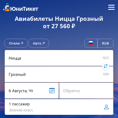
Меню
ЮниТикет
Авиабилеты Ницца Грозный
от 27 560 ₽
Отели
Авто
RUB
NCE
GRV
1 пассажир
Эконом класс