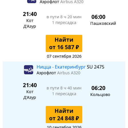
Аэрофлот
Airbus A320
21:40
06:00
в пути
8 ч 20 мин
Кот
1 пересадка
Пашковский
Д'Азур
Найти
от 16 587 ₽
07 сентября 2026
Ницца - Екатеринбург
SU 2475
Аэрофлот
Airbus A320
21:40
06:20
в пути
8 ч 40 мин
Кот
1 пересадка
Кольцово
Д'Азур
Найти
от 24 848 ₽
10 сентября 2026