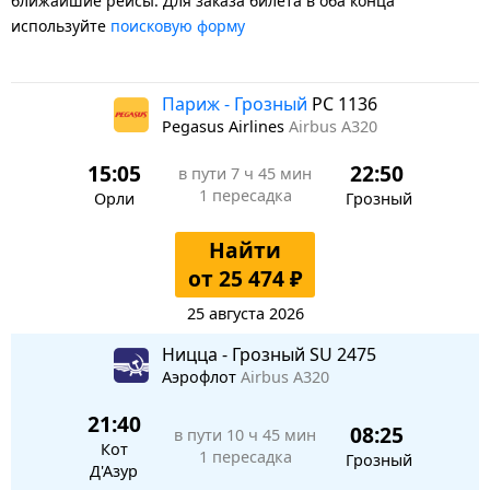
ближайшие рейсы. Для заказа билета в оба конца
используйте
поисковую форму
Париж - Грозный
PC 1136
Pegasus Airlines
Airbus A320
15:05
22:50
в пути
7 ч 45 мин
1 пересадка
Орли
Грозный
Найти
от 25 474 ₽
25 августа 2026
Ницца - Грозный SU 2475
Аэрофлот
Airbus A320
21:40
08:25
в пути
10 ч 45 мин
Кот
1 пересадка
Грозный
Д'Азур