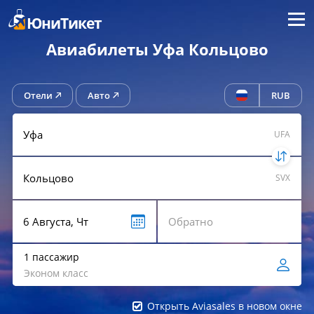
Меню
ЮниТикет
Авиабилеты Уфа Кольцово
Отели
Авто
RUB
UFA
SVX
1 пассажир
Эконом класс
Открыть Aviasales в новом окне