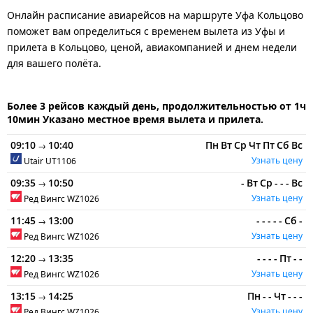
Онлайн расписание авиарейсов на маршруте Уфа Кольцово
поможет вам определиться с временем вылета из Уфы и
прилета в Кольцово, ценой, авиакомпанией и днем недели
для вашего полёта.
Более 3 рейсов каждый день, продолжительностью от 1ч
10мин Указано местное время вылета и прилета.
09:10
10:40
Пн
Вт
Ср
Чт
Пт
Сб
Вс
→
Узнать цену
Utair
UT1106
09:35
10:50
-
Вт
Ср
-
-
-
Вс
→
Узнать цену
Ред Вингс
WZ1026
11:45
13:00
-
-
-
-
-
Сб
-
→
Узнать цену
Ред Вингс
WZ1026
12:20
13:35
-
-
-
-
Пт
-
-
→
Узнать цену
Ред Вингс
WZ1026
13:15
14:25
Пн
-
-
Чт
-
-
-
→
Узнать цену
Ред Вингс
WZ1026