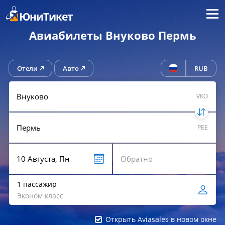
Меню
ЮниТикет
Авиабилеты Внуково Пермь
Отели
Авто
RUB
VKO
PEE
1 пассажир
Эконом класс
Открыть Aviasales в новом окне