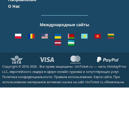
Домодедово
S7 Airlines
Таиланд
Краснодар
О Нас
Москва - Сочи
Шереметьево
Уральские авиалинии
Италия
Новосибирск
О Компании
Москва - Симферополь
Внуково
ЮТэйр
Франция
Екатеринбург
Контакты
Москва - Ереван
Жуковский
Международные сайты
Азимут
Германия
Уфа
Способы оплаты
Москва - Краснодар
Пулково
Emirates
Чехия
Казань
Помощь
Москва - Калининград
Кольцово
Turkish Airlines
Греция
ВСЕ ГОРОДА
Отзывы
Москва - Душанбе
Пашковский
Lufthansa
ВСЕ СТРАНЫ
Наши партнеры
Москва - Екатеринбург
Курумоч
ВСЕ АВИАКОМПАНИИ
Вакансии
Москва - Махачкала
ВСЕ АЭРОПОРТЫ
Copyright © 2016-2026 . Все права защищены. UniTicket.ru — часть HolidayPrice
Блог
ВСЕ НАПРАВЛЕНИЯ
LLC, европейского лидера в сфере онлайн-туризма и сопутствующих услуг.
Как купить билет
Политика конфиденциальности.
Правила использования.
Карта сайта.
При
использовании материалов активная ссылка на сайт UniTicket.ru обязательна.