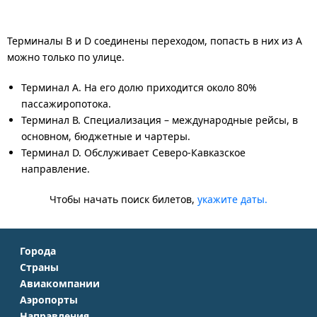
Терминалы B и D соединены переходом, попасть в них из А
можно только по улице.
Терминал А. На его долю приходится около 80%
пассажиропотока.
Терминал В. Специализация – международные рейсы, в
основном, бюджетные и чартеры.
Терминал D. Обслуживает Северо-Кавказское
направление.
Чтобы начать поиск билетов,
укажите даты.
Города
Страны
Москва
Авиакомпании
Крым
Санкт-Петербург
Аэропорты
Аэрофлот
Турция
Симферополь
Направления