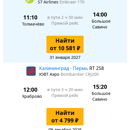
S7 Airlines
Embraer 170
14:00
11:10
в пути
2 ч 50 мин
Большое
Прямой рейс
Толмачёво
Савино
Найти
от 10 581 ₽
31 января 2027
Калининград - Пермь
RT 258
ЮВТ Аэро
Bombardier CRJ200
15:20
12:00
в пути
3 ч 20 мин
Большое
Прямой рейс
Храброво
Савино
Найти
от 4 799 ₽
09 декабря 2026