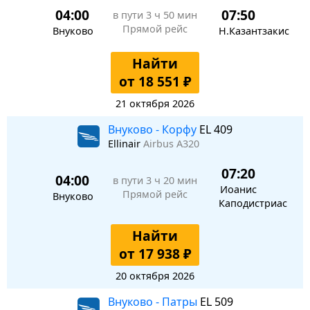
04:00
07:50
в пути
3 ч 50 мин
Прямой рейс
Внуково
Н.Казантзакис
Найти
от 18 551 ₽
21 октября 2026
Внуково - Корфу
EL 409
Ellinair
Airbus A320
07:20
04:00
в пути
3 ч 20 мин
Иоанис
Прямой рейс
Внуково
Каподистриас
Найти
от 17 938 ₽
20 октября 2026
Внуково - Патры
EL 509