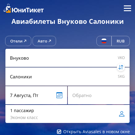
Меню
ЮниТикет
Авиабилеты Внуково Салоники
Отели
Авто
RUB
VKO
SKG
1 пассажир
Эконом класс
Открыть Aviasales в новом окне