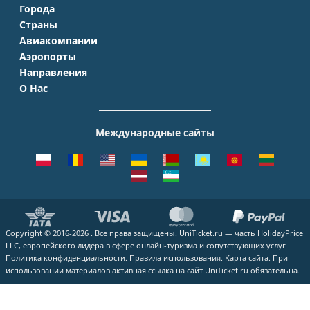
Города
Страны
Москва
Авиакомпании
Крым
Санкт-Петербург
Аэропорты
Аэрофлот
Турция
Симферополь
Направления
Домодедово
S7 Airlines
Таиланд
Краснодар
О Нас
Москва - Сочи
Шереметьево
Уральские авиалинии
Италия
Новосибирск
О Компании
Москва - Симферополь
Внуково
ЮТэйр
Франция
Екатеринбург
Контакты
Москва - Ереван
Жуковский
Международные сайты
Азимут
Германия
Уфа
Способы оплаты
Москва - Краснодар
Пулково
Emirates
Чехия
Казань
Помощь
Москва - Калининград
Кольцово
Turkish Airlines
Греция
ВСЕ ГОРОДА
Отзывы
Москва - Душанбе
Пашковский
Lufthansa
ВСЕ СТРАНЫ
Наши партнеры
Москва - Екатеринбург
Курумоч
ВСЕ АВИАКОМПАНИИ
Вакансии
Москва - Махачкала
ВСЕ АЭРОПОРТЫ
Copyright © 2016-2026 . Все права защищены. UniTicket.ru — часть HolidayPrice
Блог
ВСЕ НАПРАВЛЕНИЯ
LLC, европейского лидера в сфере онлайн-туризма и сопутствующих услуг.
Как купить билет
Политика конфиденциальности.
Правила использования.
Карта сайта.
При
использовании материалов активная ссылка на сайт UniTicket.ru обязательна.