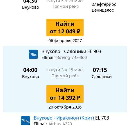
04:30
в пути
3 ч 25 мин
Элефтериос
Прямой рейс
Внуково
Веницелос
Найти
от 12 049 ₽
06 февраля 2027
Внуково - Салоники EL 903
Ellinair
Boeing 737-300
04:00
07:15
в пути
3 ч 15 мин
Прямой рейс
Внуково
Салоники
Найти
от 14 392 ₽
20 октября 2026
Внуково - Ираклион (Крит)
EL 703
Ellinair
Airbus A320