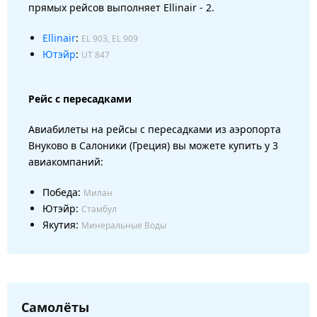
прямых рейсов выполняет Ellinair - 2.
Ellinair
:
EL 903, EL 909
Ютэйр
:
UT 847
Рейс с пересадками
Авиабилеты на рейсы с пересадками из аэропорта
Внуково в Салоники (Греция) вы можете купить у 3
авиакомпаний:
Победа:
Милан
Ютэйр:
Стамбул
Якутия:
Минеральные Воды
Самолёты