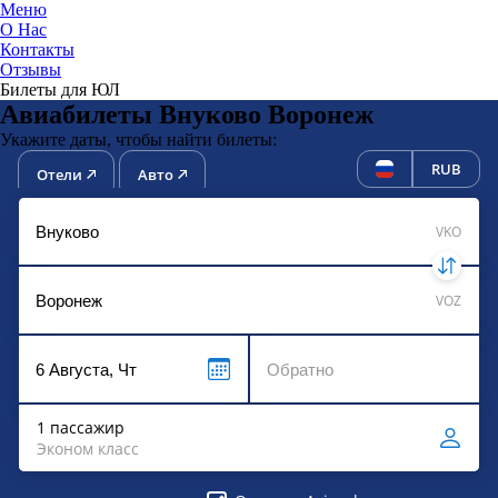
Меню
О Нас
Контакты
ЮниТи
Отзывы
Билеты для ЮЛ
Авиабилеты Внуково Воронеж
Укажите даты, чтобы найти билеты:
RUB
Отели
Авто
VKO
VOZ
1 пассажир
Эконом класс