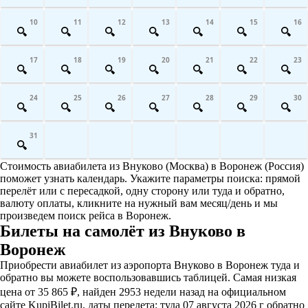
10
11
12
13
14
15
16
17
18
19
20
21
22
23
24
25
26
27
28
29
30
31
Стоимость авиабилета из Внуково (Москва) в Воронеж (Россия)
поможет узнать календарь. Укажите параметры поиска: прямой
перелёт или с пересадкой, одну сторону или туда и обратно,
валюту оплаты, кликните на нужный вам месяц/день и мы
произведем поиск рейса в Воронеж.
Билеты на самолёт из Внуково в
Воронеж
Приобрести авиабилет из аэропорта Внуково в Воронеж туда и
обратно вы можете воспользовавшись таблицей. Самая низкая
цена от 35 865 ₽, найден 2953 недели назад на официальном
сайте KupiBilet.ru, даты перелета: туда 07 августа 2026 г обратно