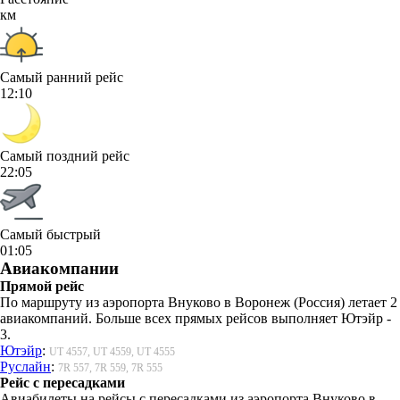
км
Самый ранний рейс
12:10
Самый поздний рейс
22:05
Самый быстрый
01:05
Авиакомпании
Прямой рейс
По маршруту из аэропорта Внуково в Воронеж (Россия) летает 2
авиакомпаний. Больше всех прямых рейсов выполняет Ютэйр -
3.
Ютэйр
:
UT 4557, UT 4559, UT 4555
Руслайн
:
7R 557, 7R 559, 7R 555
Рейс с пересадками
Авиабилеты на рейсы с пересадками из аэропорта Внуково в