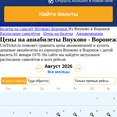
Открыть Aviasales в новом окне
Найти билеты
Билеты Воронеж → Внуково
Билеты на самолёт
Внуково
Воронеж
Из Внуково в Воронеж
Расписание самолётов
Цены на билеты
Авиакомпании
Цены на авиабилеты Внуково - Воронеж
UniTicket.ru поможет сравнить цены авиакомпаний и купить
дешевые авиабилеты из аэропорта Внуково в Воронеж
с датой
вылета 01 января 1970. На сайте вы найдёте актуальное
расписание самолётов и всех рейсов.
Август 2026
Все месяцы
В одну сторону
Туда-обратно
Только прямые рейсы
Пн
Вт
Ср
Чт
Пт
Сб
Вс
1
2
6
7
8
9
3
4
5