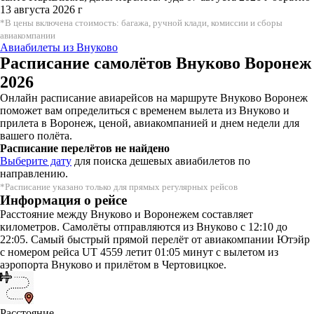
13 августа 2026 г
*В цены включена стоимость: багажа, ручной клади, комиссии и сборы
авиакомпании
Авиабилеты из Внуково
Расписание самолётов Внуково Воронеж
2026
Онлайн расписание авиарейсов на маршруте Внуково Воронеж
поможет вам определиться с временем вылета из Внуково и
прилета в Воронеж, ценой, авиакомпанией и днем недели для
вашего полёта.
Расписание перелётов не найдено
Выберите дату
для поиска дешевых авиабилетов по
направлению.
*Расписание указано только для прямых регулярных рейсов
Информация о рейсе
Расстояние между Внуково и Воронежем составляет
километров. Самолёты отправляются из Внуково с 12:10 до
22:05. Самый быстрый прямой перелёт от авиакомпании Ютэйр
с номером рейса UT 4559 летит 01:05 минут с вылетом из
аэропорта Внуково и прилётом в Чертовицкое.
Расстояние