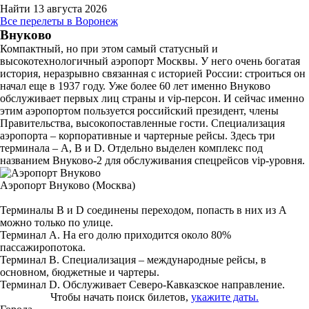
Найти
13 августа 2026
Все перелеты в Воронеж
Внуково
Компактный, но при этом самый статусный и
высокотехнологичный аэропорт Москвы. У него очень богатая
история, неразрывно связанная с историей России: строиться он
начал еще в 1937 году. Уже более 60 лет именно Внуково
обслуживает первых лиц страны и vip-персон. И сейчас именно
этим аэропортом пользуется российский президент, члены
Правительства, высокопоставленные гости. Специализация
аэропорта – корпоративные и чартерные рейсы. Здесь три
терминала – А, В и D. Отдельно выделен комплекс под
названием Внуково-2 для обслуживания спецрейсов vip-уровня.
Аэропорт Внуково (Москва)
Терминалы B и D соединены переходом, попасть в них из А
можно только по улице.
Терминал А. На его долю приходится около 80%
пассажиропотока.
Терминал В. Специализация – международные рейсы, в
основном, бюджетные и чартеры.
Терминал D. Обслуживает Северо-Кавказское направление.
Чтобы начать поиск билетов,
укажите даты.