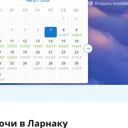
Август 2026
Открыть Aviasal
Н
ВТ
СР
ЧТ
ПТ
СБ
ВС
айти билеты
1
2
3
4
5
6
7
8
9
18,495 ₽
16,864 ₽
0
11
12
13
14
15
16
94 ₽
14,785 ₽
15,121 ₽
14,644 ₽
16,551 ₽
16,434 ₽
14,442 ₽
7
18
19
20
21
22
23
05 ₽
16,422 ₽
22,609 ₽
23,274 ₽
23,240 ₽
22,758 ₽
23,332 ₽
4
25
26
27
28
29
30
49 ₽
22,982 ₽
23,843 ₽
22,963 ₽
23,889 ₽
21,035 ₽
1
42 ₽
очи в Ларнаку