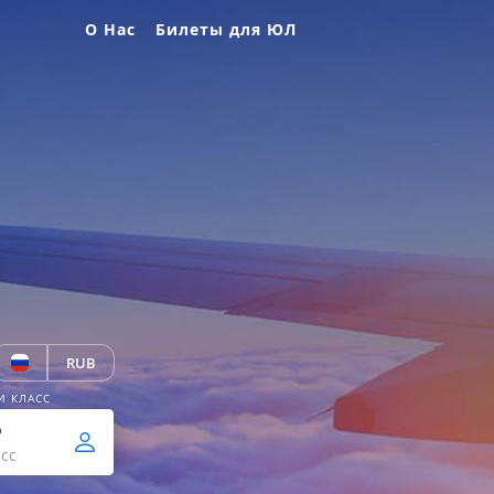
О Нас
Билеты для ЮЛ
RUB
И КЛАСС
р
сс