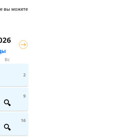
те вы можете
026
цы
Вс
2
9
16