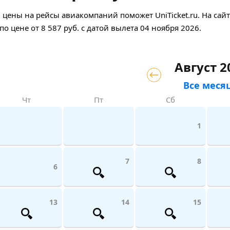
цены на рейсы авиакомпаний поможет UniTicket.ru. На сай
по цене
от
8 587
руб.
с датой вылета 04 ноября 2026.
Август 2
Все меся
Чт
Пт
Сб
1
7
8
6
13
14
15