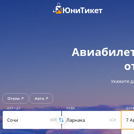
ЮниТикет
Авиабилет
о
Укажите д
Отели
Авто
ОТКУДА
КУДА
ДАТ
AER
LCA