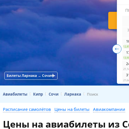
П
Н
1
12,8
1
13,9
2
21,1
3
Билеты Ларнака → Сочи
21,6
Авиабилеты
Кипр
Сочи
Ларнака
Поиск
Расписание самолётов
Цены на билеты
Авиакомпании
Цены на авиабилеты из С