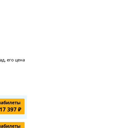
д, его цена
иабилеты
17 397 ₽
иабилеты