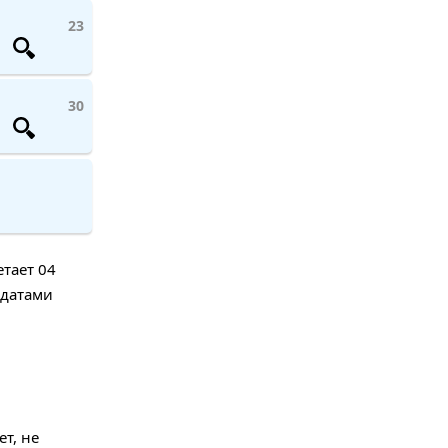
23
30
етает 04
 датами
т, не