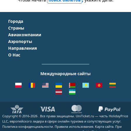
Города
Страны
Москва
Авиакомпании
Крым
Санкт-Петербург
Аэропорты
Аэрофлот
Турция
Симферополь
Направления
Домодедово
S7 Airlines
Таиланд
Краснодар
О Нас
Москва - Сочи
Шереметьево
Уральские авиалинии
Италия
Новосибирск
О Компании
Москва - Симферополь
Внуково
ЮТэйр
Франция
Екатеринбург
Контакты
Москва - Ереван
Жуковский
Международные сайты
Азимут
Германия
Уфа
Способы оплаты
Москва - Краснодар
Пулково
Emirates
Чехия
Казань
Помощь
Москва - Калининград
Кольцово
Turkish Airlines
Греция
ВСЕ ГОРОДА
Отзывы
Москва - Душанбе
Пашковский
Lufthansa
ВСЕ СТРАНЫ
Наши партнеры
Москва - Екатеринбург
Курумоч
ВСЕ АВИАКОМПАНИИ
Вакансии
Москва - Махачкала
ВСЕ АЭРОПОРТЫ
Copyright © 2016-2026 . Все права защищены. UniTicket.ru — часть HolidayPrice
Блог
ВСЕ НАПРАВЛЕНИЯ
LLC, европейского лидера в сфере онлайн-туризма и сопутствующих услуг.
Как купить билет
Политика конфиденциальности.
Правила использования.
Карта сайта.
При