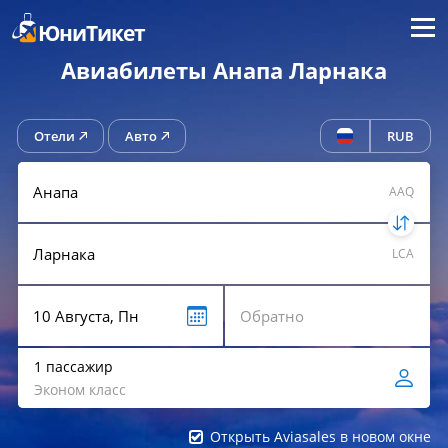
Меню
ЮниТикет
Авиабилеты Анапа Ларнака
Отели
Авто
RUB
AAQ
LCA
1 пассажир
Эконом класс
Открыть Aviasales в новом окне