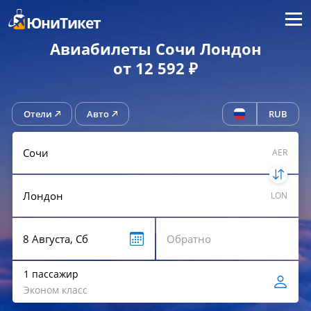
Меню
ЮниТикет
Авиабилеты Сочи Лондон
от 12 592 ₽
Отели
Авто
RUB
AER
LON
1 пассажир
Эконом класс