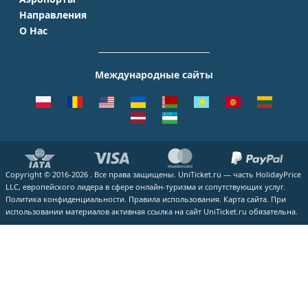
Аэрофлот
Турция
Симферополь
Направления
Домодедово
S7 Airlines
Таиланд
Краснодар
О Нас
Москва - Сочи
Шереметьево
Уральские авиалинии
Италия
Новосибирск
О Компании
Москва - Симферополь
Внуково
ЮТэйр
Франция
Екатеринбург
Контакты
Москва - Ереван
Жуковский
Международные сайты
Азимут
Германия
Уфа
Способы оплаты
Москва - Краснодар
Пулково
Emirates
Чехия
Казань
Помощь
Москва - Калининград
Кольцово
Turkish Airlines
Греция
ВСЕ ГОРОДА
Отзывы
Москва - Душанбе
Пашковский
Lufthansa
ВСЕ СТРАНЫ
Наши партнеры
Москва - Екатеринбург
Курумоч
ВСЕ АВИАКОМПАНИИ
Вакансии
Москва - Махачкала
ВСЕ АЭРОПОРТЫ
Copyright © 2016-2026 . Все права защищены. UniTicket.ru — часть HolidayPrice
Блог
ВСЕ НАПРАВЛЕНИЯ
LLC, европейского лидера в сфере онлайн-туризма и сопутствующих услуг.
Как купить билет
Политика конфиденциальности.
Правила использования.
Карта сайта.
При
использовании материалов активная ссылка на сайт UniTicket.ru обязательна.