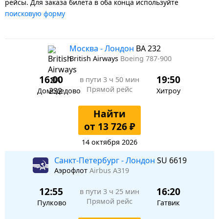
рейсы. Для заказа билета в оба конца используйте
поисковую форму
Москва - Лондон
BA 232
British Airways
Boeing 787-900
16:00
19:50
в пути
3 ч 50 мин
Прямой рейс
Домодедово
Хитроу
Найти
от 13 726 ₽
14 октября 2026
Санкт-Петербург - Лондон
SU 6619
Аэрофлот
Airbus A319
12:55
16:20
в пути
3 ч 25 мин
Прямой рейс
Пулково
Гатвик