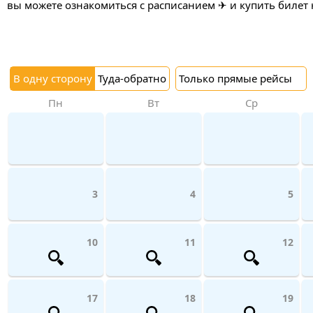
вы можете ознакомиться с расписанием ✈ и купить билет 
В одну сторону
Туда-обратно
Только прямые рейсы
Пн
Вт
Ср
3
4
5
10
11
12
17
18
19