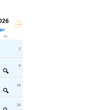
026
цы
Вс
2
9
16
23