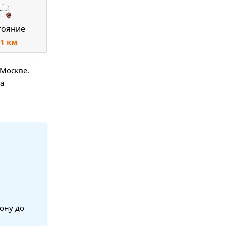
тояние
1 км
 Москве.
на
ону до