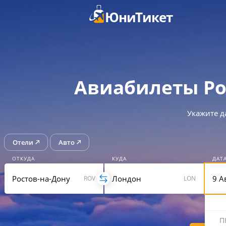
ЮниТикет
Авиабилеты Ро
Укажите д
Отели
Авто
ОТКУДА
КУДА
ДАТ
ROV
LON
П