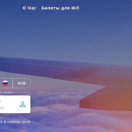
О Нас
Билеты для ЮЛ
RUB
И КЛАСС
р
сс
es в новом окне