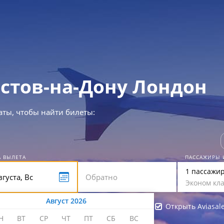
стов-на-Дону Лондон
аты, чтобы найти билеты:
А ВЫЛЕТА
ПАССАЖИРЫ 
1 пассажи
Эконом кла
Август 2026
Открыть Aviasal
Н
ВТ
СР
ЧТ
ПТ
СБ
ВС