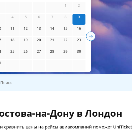
айти билеты
1
2
3
4
5
6
7
8
9
0
11
12
13
14
15
16
7
18
19
20
21
22
23
4
25
26
27
28
29
30
1
Поиск
остова-на-Дону в Лондон
 сравнить цены на рейсы авиакомпаний поможет UniTicket.