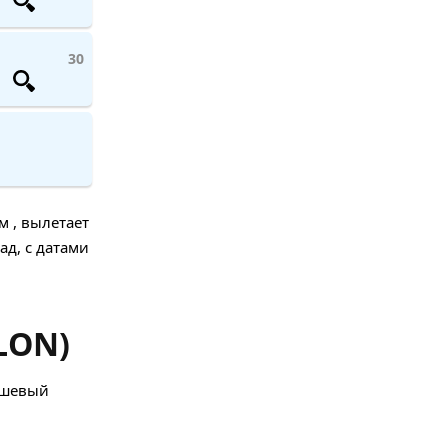
30
м , вылетает
ад, с датами
LON)
ешевый