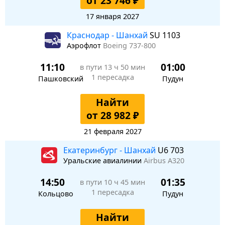
от 23 746 ₽
17 января 2027
Краснодар - Шанхай
SU 1103
Аэрофлот
Boeing 737-800
11:10
01:00
в пути
13 ч 50 мин
1 пересадка
Пашковский
Пудун
Найти
от 28 982 ₽
21 февраля 2027
Екатеринбург - Шанхай
U6 703
Уральские авиалинии
Airbus A320
14:50
01:35
в пути
10 ч 45 мин
1 пересадка
Кольцово
Пудун
Найти