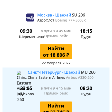
Москва - Шанхай
SU 206
Аэрофлот
Boeing 777-300ER
09:30
18:15
в пути
8 ч 45 мин
Прямой рейс
Шереметьево
Пудун
Найти
от 18 806 ₽
22 февраля 2027
Санкт-Петербург - Шанхай
MU 260
China Eastern Airlines
Airbus A330-200
23:05
08:20
в пути
9 ч 15 мин
Прямой рейс
Пулково
Пудун
Найти