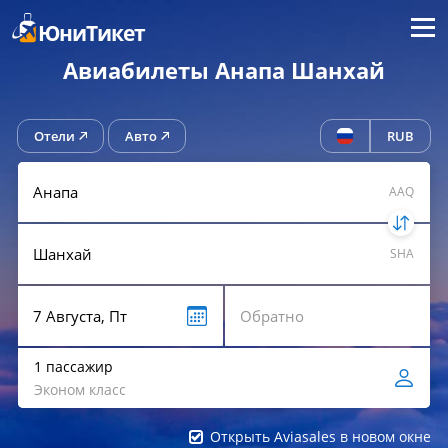
Меню
ЮниТикет
Авиабилеты Анапа Шанхай
Отели
Авто
RUB
AAQ
SHA
1 пассажир
Эконом класс
Открыть Aviasales в новом окне