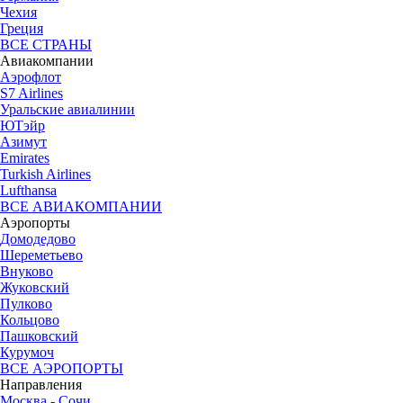
Чехия
Греция
ВСЕ СТРАНЫ
Авиакомпании
Аэрофлот
S7 Airlines
Уральские авиалинии
ЮТэйр
Азимут
Emirates
Turkish Airlines
Lufthansa
ВСЕ АВИАКОМПАНИИ
Аэропорты
Домодедово
Шереметьево
Внуково
Жуковский
Пулково
Кольцово
Пашковский
Курумоч
ВСЕ АЭРОПОРТЫ
Направления
Москва - Сочи