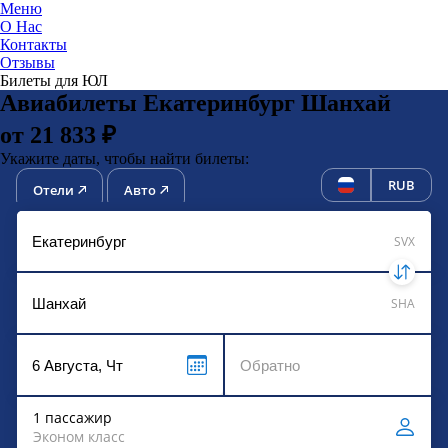
Меню
О Нас
Контакты
ЮниТи
Отзывы
Билеты для ЮЛ
Авиабилеты Екатеринбург Шанхай
от 21 833 ₽
Укажите даты, чтобы найти билеты:
RUB
Отели
Авто
SVX
SHA
1 пассажир
Эконом класс