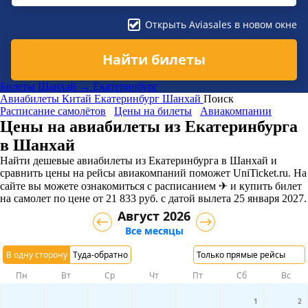
Открыть Aviasales в новом окне
Найти билеты
Билеты Шанхай → Екатеринбург
Авиабилеты
Китай
Екатеринбург
Шанхай
Поиск
Расписание самолётов
Цены на билеты
Авиакомпании
Цены на авиабилеты из Екатеринбурга
в Шанхай
Найти дешевые авиабилеты из Екатеринбурга в Шанхай и
сравнить цены на рейсы авиакомпаний поможет UniTicket.ru. На
сайте вы можете ознакомиться с расписанием ✈ и купить билет
на самолет
по цене
от
21 833
руб.
с датой вылета 25 января 2027.
Август 2026
Все месяцы
В одну сторону
Туда-обратно
Только прямые рейсы
Пн
Вт
Ср
Чт
Пт
Сб
Вс
1
2