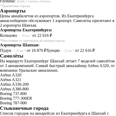
Flydubai:
Дубай, Гуанчжоу, Бангкок
*Транзитные города
Аэропорты
Цены авиабилетов из аэропортов. Из Екатеринбурга
авиасообщение обслуживает 1 аэропорт. Самолеты прилетают в
2 аэропорта Шанхая.
Аэропорты Екатеринбурга:
Кольцово
от 22 616 ₽
~ 19 км.*
*Расстояние от аэропорта до центра города
Аэропорты Шанхая:
Пудун
от 16 870 ₽
Хунцяо
от 22 616 ₽
~ 34 км.*
~ 13 км.*
Самолёты
На маршруте Екатеринбург Шанхай летает 7 моделей самолётов
от 3 авиакомпаний. Самый быстрый авиалайнер Airbus A320, от
компании Уральские авиалинии.
Airbus A320
Airbus A321
Airbus A330-200
Airbus A380-800
Boeing 737-800
Boeing 777-300ER
Boeing 787-900
Стыковочные города
Список городов на авиарейсах из Екатеринбурга в Шанхай с