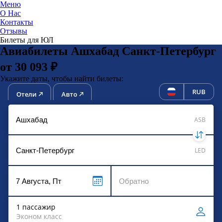
Меню
О Нас
Контакты
ЮниТи
Отзывы
Билеты для ЮЛ
Авиабилеты Ашхабад Санкт-Петербург
от 30 093 ₽
Укажите даты, чтобы найти билеты:
RUB
Отели
Авто
ASB
LED
1 пассажир
Эконом класс