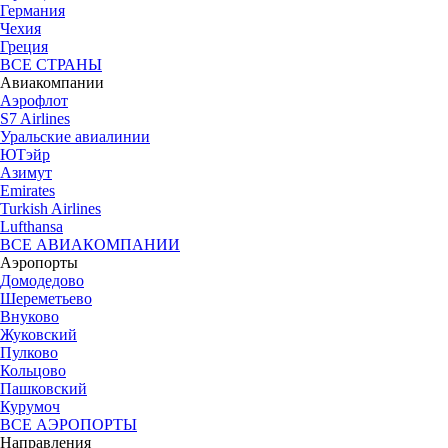
Германия
Чехия
Греция
ВСЕ СТРАНЫ
Авиакомпании
Аэрофлот
S7 Airlines
Уральские авиалинии
ЮТэйр
Азимут
Emirates
Turkish Airlines
Lufthansa
ВСЕ АВИАКОМПАНИИ
Аэропорты
Домодедово
Шереметьево
Внуково
Жуковский
Пулково
Кольцово
Пашковский
Курумоч
ВСЕ АЭРОПОРТЫ
Направления