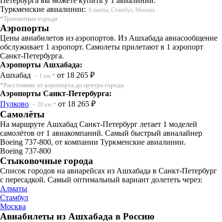
Петербурга вы можете купить у 1 авиалиний:
Туркменские авиалинии:
Алматы, Стамбул, Москва
*Транзитные города
Аэропорты
Цены авиабилетов из аэропортов. Из Ашхабада авиасообщение
обслуживает 1 аэропорт. Самолеты прилетают в 1 аэропорт
Санкт-Петербурга.
Аэропорты Ашхабада:
Ашхабад
от 18 265 ₽
~ 1 км.*
*Расстояние от аэропорта до центра города
Аэропорты Санкт-Петербурга:
Пулково
от 18 265 ₽
~ 29 км.*
Самолёты
На маршруте Ашхабад Санкт-Петербург летает 1 моделей
самолётов от 1 авиакомпаний. Самый быстрый авиалайнер
Boeing 737-800, от компании Туркменские авиалинии.
Boeing 737-800
Стыковочные города
Список городов на авиарейсах из Ашхабада в Санкт-Петербург
с пересадкой. Самый оптимальный вариант долететь через:
Алматы
Стамбул
Москва
Авиабилеты из Ашхабада в Россию