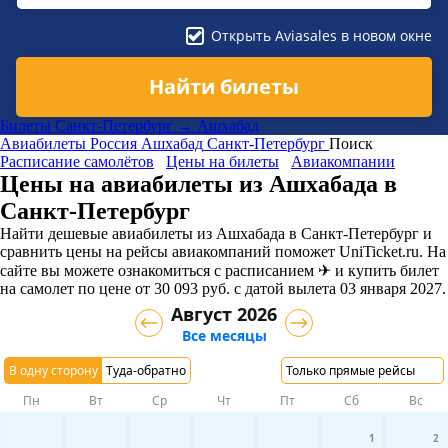
Открыть Aviasales в новом окне
Найти билеты
Билеты Санкт-Петербург → Ашхабад
Авиабилеты
Россия
Ашхабад
Санкт-Петербург
Поиск
Расписание самолётов
Цены на билеты
Авиакомпании
Цены на авиабилеты из Ашхабада в
Санкт-Петербург
Найти дешевые авиабилеты из Ашхабада в Санкт-Петербург и
сравнить цены на рейсы авиакомпаний поможет UniTicket.ru. На
сайте вы можете ознакомиться с расписанием ✈ и купить билет
на самолет
по цене
от
30 093
руб.
с датой вылета 03 января 2027.
Август 2026
Все месяцы
В одну сторону
Туда-обратно
Только прямые рейсы
Пн
Вт
Ср
Чт
Пт
Сб
Вс
1
2