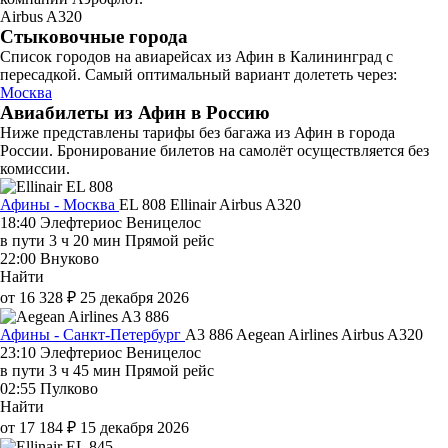
Airbus A320
Стыковочные города
Список городов на авиарейсах из Афин в Калининград с
пересадкой. Самый оптимальный вариант долететь через:
Москва
Авиабилеты из Афин в Россию
Ниже представлены тарифы без багажа из Афин в города
России. Бронирование билетов на самолёт осуществляется без
комиссии.
Афины - Москва
EL 808
Ellinair
Airbus A320
18:40
Элефтериос Веницелос
в пути
3 ч 20 мин
Прямой рейс
22:00
Внуково
Найти
от 16 328 ₽
25 декабря 2026
Афины - Санкт-Петербург
A3 886
Aegean Airlines
Airbus A320
23:10
Элефтериос Веницелос
в пути
3 ч 45 мин
Прямой рейс
02:55
Пулково
Найти
от 17 184 ₽
15 декабря 2026