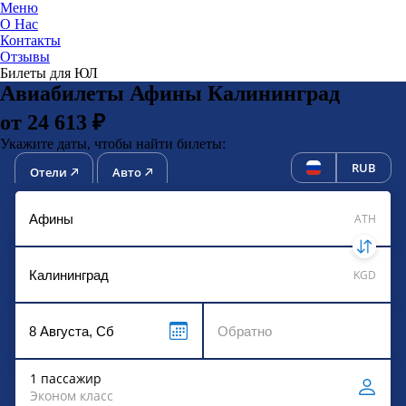
Меню
О Нас
Контакты
ЮниТи
Отзывы
Билеты для ЮЛ
Авиабилеты Афины Калининград
от 24 613 ₽
Укажите даты, чтобы найти билеты:
RUB
Отели
Авто
ATH
KGD
1 пассажир
Эконом класс