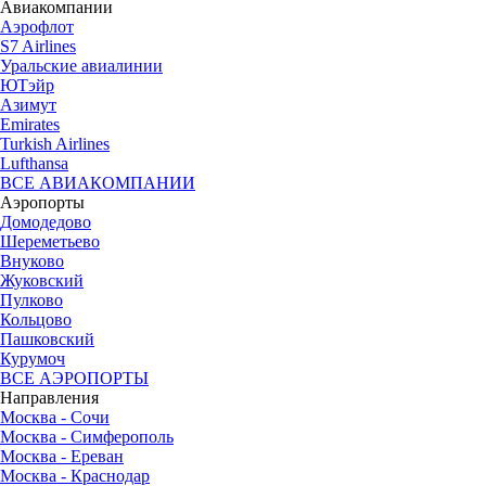
Авиакомпании
Аэрофлот
S7 Airlines
Уральские авиалинии
ЮТэйр
Азимут
Emirates
Turkish Airlines
Lufthansa
ВСЕ АВИАКОМПАНИИ
Аэропорты
Домодедово
Шереметьево
Внуково
Жуковский
Пулково
Кольцово
Пашковский
Курумоч
ВСЕ АЭРОПОРТЫ
Направления
Москва - Сочи
Москва - Симферополь
Москва - Ереван
Москва - Краснодар