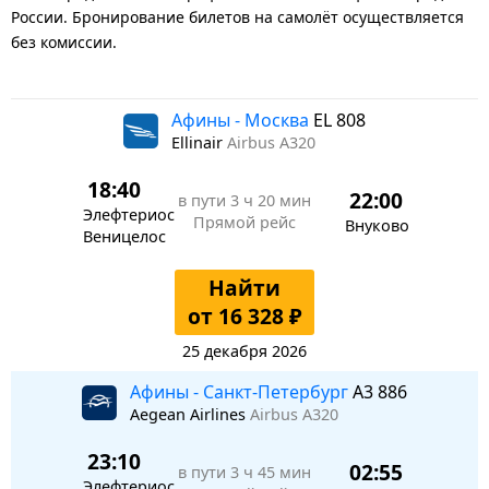
России. Бронирование билетов на самолёт осуществляется
без комиссии.
Афины - Москва
EL 808
Ellinair
Airbus A320
18:40
22:00
в пути
3 ч 20 мин
Элефтериос
Прямой рейс
Внуково
Веницелос
Найти
от 16 328 ₽
25 декабря 2026
Афины - Санкт-Петербург
A3 886
Aegean Airlines
Airbus A320
23:10
02:55
в пути
3 ч 45 мин
Элефтериос