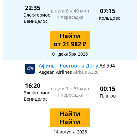
22:35
07:15
в пути
8 ч 40 мин
Элефтериос
1 пересадка
Кольцово
Веницелос
Найти
от 21 982 ₽
01 декабря 2026
Афины - Ростов-на-Дону
A3 994
Aegean Airlines
Airbus A320
16:20
00:15
в пути
7 ч 55 мин
Элефтериос
1 пересадка
Платов
Веницелос
Найти
Найти
14 августа 2026