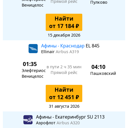
Прямой рейс
Пулково
Веницелос
Найти
от 17 184 ₽
15 декабря 2026
Афины - Краснодар
EL 845
Ellinair
Airbus A319
01:35
04:10
в пути
2 ч 35 мин
Элефтериос
Прямой рейс
Пашковский
Веницелос
Найти
от 12 451 ₽
31 августа 2026
Афины - Екатеринбург SU 2113
Аэрофлот
Airbus A320