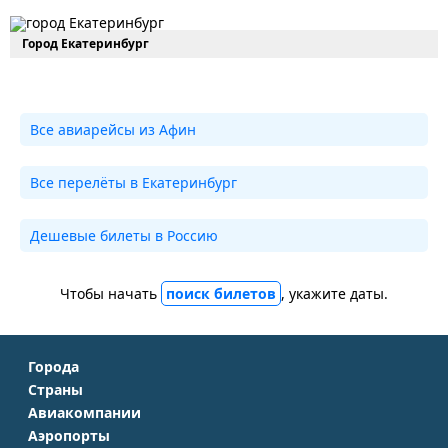
Город Екатеринбург
Все авиарейсы из Афин
Все перелёты в Екатеринбург
Дешевые билеты в Россию
Чтобы начать
поиск билетов
, укажите даты.
Города
Страны
Москва
Авиакомпании
Крым
Санкт-Петербург
Аэропорты
Аэрофлот
Турция