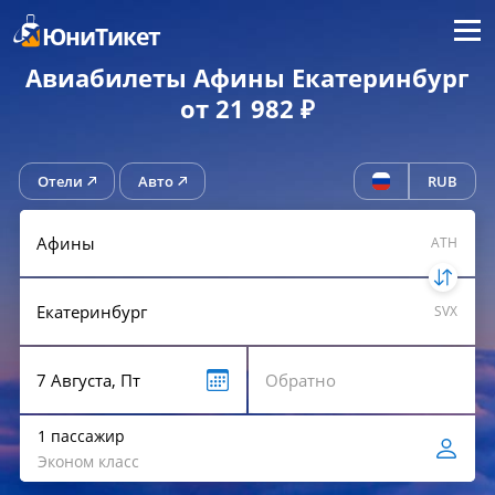
Меню
ЮниТикет
Авиабилеты Афины Екатеринбург
от 21 982 ₽
Отели
Авто
RUB
ATH
SVX
1 пассажир
Эконом класс