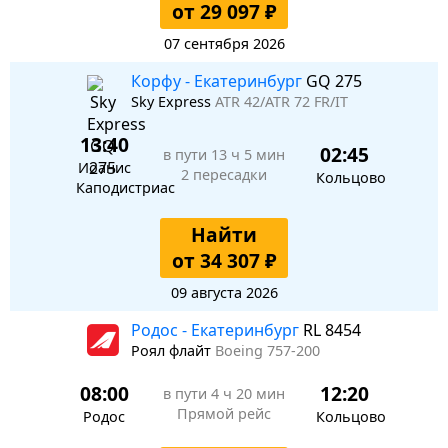
от 29 097 ₽
07 сентября 2026
Корфу - Екатеринбург
GQ 275
Sky Express
ATR 42/ATR 72 FR/IT
13:40
02:45
в пути
13 ч 5 мин
Иоанис
2 пересадки
Кольцово
Каподистриас
Найти
от 34 307 ₽
09 августа 2026
Родос - Екатеринбург
RL 8454
Роял флайт
Boeing 757-200
08:00
12:20
в пути
4 ч 20 мин
Прямой рейс
Родос
Кольцово