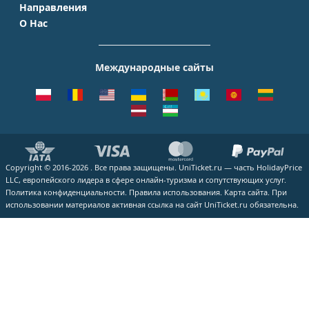
Симферополь
Направления
Домодедово
S7 Airlines
Таиланд
Краснодар
О Нас
Москва - Сочи
Шереметьево
Уральские авиалинии
Италия
Новосибирск
О Компании
Москва - Симферополь
Внуково
ЮТэйр
Франция
Екатеринбург
Контакты
Москва - Ереван
Жуковский
Международные сайты
Азимут
Германия
Уфа
Способы оплаты
Москва - Краснодар
Пулково
Emirates
Чехия
Казань
Помощь
Москва - Калининград
Кольцово
Turkish Airlines
Греция
ВСЕ ГОРОДА
Отзывы
Москва - Душанбе
Пашковский
Lufthansa
ВСЕ СТРАНЫ
Наши партнеры
Москва - Екатеринбург
Курумоч
ВСЕ АВИАКОМПАНИИ
Вакансии
Москва - Махачкала
ВСЕ АЭРОПОРТЫ
Copyright © 2016-2026 . Все права защищены. UniTicket.ru — часть HolidayPrice
Блог
ВСЕ НАПРАВЛЕНИЯ
LLC, европейского лидера в сфере онлайн-туризма и сопутствующих услуг.
Как купить билет
Политика конфиденциальности.
Правила использования.
Карта сайта.
При
использовании материалов активная ссылка на сайт UniTicket.ru обязательна.