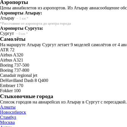
Аэропорты
Цены авиабилетов из аэропортов. Из Атырау авиасообщение обс
Аэропорты Атырау:
Атырау
~ 1 км.*
*Расстояние от аэропорта до центра города
Аэропорты Сургута:
Сургут
~ 0 км.*
Самолёты
На маршруте Атырау Сургут летает 9 моделей самолётов от 4 а
ATR 72
Airbus A320
Airbus A321
Boeing 737-500
Boeing 737-800
Canadair regional jet
DeHavilland Dash 8 Q400
Embraer 170
Fokker 100
Стыковочные города
Список городов на авиарейсах из Атырау в Сургут с пересадкой
Алматы
Новосибирск
Стамбул
Москва