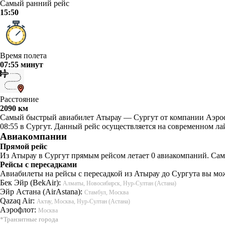
Самый ранний рейс
15:50
Время полета
07:55 минут
Расстояние
2090 км
Самый быстрый авиабилет Атырау — Сургут от компании Аэрофло
08:55 в Сургут. Данный рейс осуществляется на современном ла
Авиакомпании
Прямой рейс
Из Атырау в Сургут прямым рейсом летает 0 авиакомпаний. Сам
Рейсы с пересадками
Авиабилеты на рейсы с пересадкой из Атырау до Сургута вы мож
Бек Эйр (BekAir):
Алматы, Новосибирск, Нур-Султан (Астана)
Эйр Астана (AirAstana):
Стамбул, Москва
Qazaq Air:
Актау, Москва, Нур-Султан (Астана)
Аэрофлот:
Москва
*Транзитные города