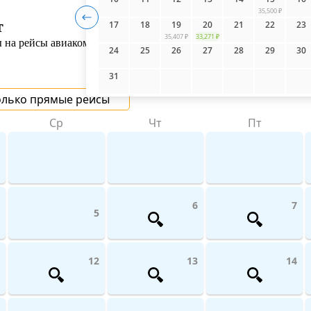
35,500 ₽
т
17
18
19
20
21
22
23
35,407 ₽
33,271 ₽
на рейсы авиакомпаний поможет UniTicket.ru. На сайте вы може
24
25
26
27
28
29
30
31
олько прямые рейсы
Ср
Чт
Пт
6
7
5
12
13
14