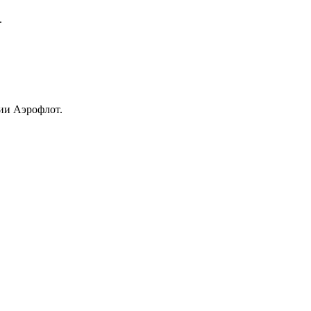
.
ии Аэрофлот.