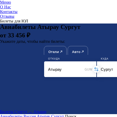
Меню
О Нас
Контакты
ЮниТи
Отзывы
Билеты для ЮЛ
Авиабилеты Атырау Сургут
от 33 456 ₽
Укажите даты, чтобы найти билеты:
Отели
Авто
ОТКУДА
КУДА
GUW
Билеты Сургут → Атырау
Авиабилеты
Россия
Атырау
Сургут
Поиск