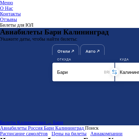
Меню
О Нас
Контакты
ЮниТи
Отзывы
Билеты для ЮЛ
Авиабилеты Бари Калининград
Укажите даты, чтобы найти билеты:
Отели
Авто
ОТКУДА
КУДА
BRI
Билеты Калининград → Бари
Авиабилеты
Россия
Бари
Калининград
Поиск
Расписание самолётов
Цены на билеты
Авиакомпании