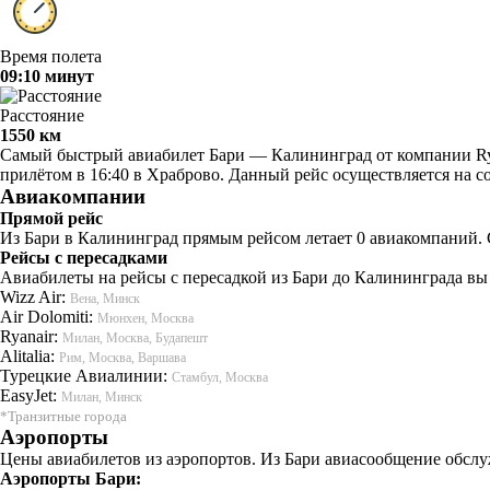
Время полета
09:10 минут
Расстояние
1550 км
Самый быстрый авиабилет Бари — Калининград от компании Ryana
прилётом в 16:40 в Храброво. Данный рейс осуществляется на с
Авиакомпании
Прямой рейс
Из Бари в Калининград прямым рейсом летает 0 авиакомпаний. 
Рейсы с пересадками
Авиабилеты на рейсы с пересадкой из Бари до Калининграда вы
Wizz Air:
Вена, Минск
Air Dolomiti:
Мюнхен, Москва
Ryanair:
Милан, Москва, Будапешт
Alitalia:
Рим, Москва, Варшава
Турецкие Авиалинии:
Стамбул, Москва
EasyJet:
Милан, Минск
*Транзитные города
Аэропорты
Цены авиабилетов из аэропортов. Из Бари авиасообщение обслу
Аэропорты Бари: