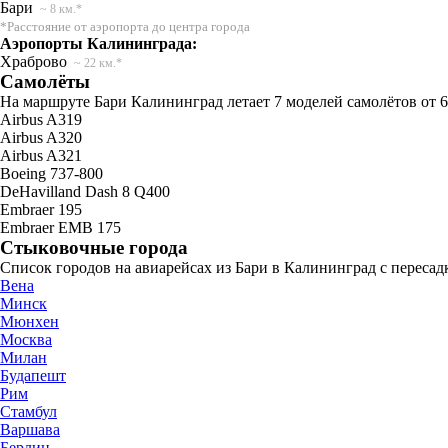
Бари
~ 8 км.*
*Расстояние от аэропорта до центра города
Аэропорты Калининграда:
Храброво
~ 22 км.*
Самолёты
На маршруте Бари Калининград летает 7 моделей самолётов от 6
Airbus A319
Airbus A320
Airbus A321
Boeing 737-800
DeHavilland Dash 8 Q400
Embraer 195
Embraer EMB 175
Стыковочные города
Список городов на авиарейсах из Бари в Калининград с пересад
Вена
Минск
Мюнхен
Москва
Милан
Будапешт
Рим
Стамбул
Варшава
Берлин