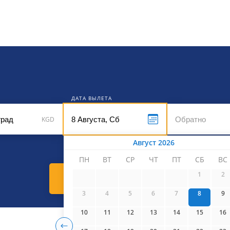
кет
ДАТА ВЫЛЕТА
KGD
Август 2026
ПН
ВТ
СР
ЧТ
ПТ
СБ
ВС
1
2
Найти билеты
3
4
5
6
7
8
9
10
11
12
13
14
15
16