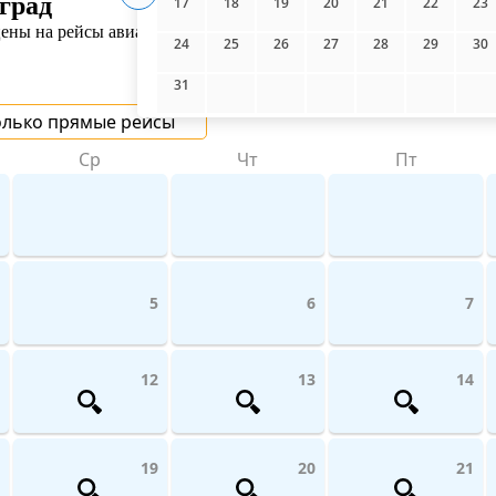
град
17
18
19
20
21
22
23
ны на рейсы авиакомпаний поможет UniTicket.ru. На сайте вы м
24
25
26
27
28
29
30
31
олько прямые рейсы
Ср
Чт
Пт
5
6
7
12
13
14
19
20
21