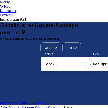
Меню
О Нас
Контакты
ЮниТи
Отзывы
Билеты для ЮЛ
Авиабилеты Берлин Кальяри
от 6 151 ₽
Укажите даты, чтобы найти билеты:
Отели
Авто
ОТКУДА
КУДА
BER
Билеты Кальяри → Берлин
Авиабилеты
Италия
Берлин
Кальяри
Поиск