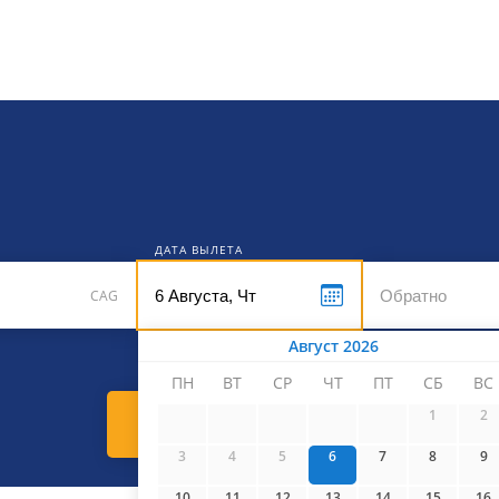
кет
ДАТА ВЫЛЕТА
CAG
Август 2026
ПН
ВТ
СР
ЧТ
ПТ
СБ
ВС
1
2
Найти билеты
3
4
5
6
7
8
9
10
11
12
13
14
15
16