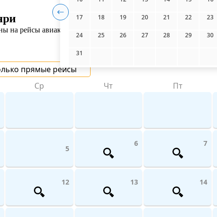
яри
17
18
19
20
21
22
23
ы на рейсы авиакомпаний поможет UniTicket.ru. На сайте вы мо
24
25
26
27
28
29
30
31
олько прямые рейсы
Ср
Чт
Пт
6
7
5
12
13
14