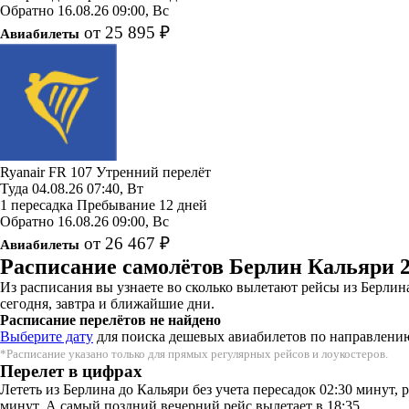
Обратно
16.08.26
09:00, Вс
от 25 895 ₽
Авиабилеты
Ryanair
FR 107
Утренний перелёт
Туда
04.08.26
07:40, Вт
1 пересадка
Пребывание 12 дней
Обратно
16.08.26
09:00, Вс
от 26 467 ₽
Авиабилеты
Расписание самолётов Берлин Кальяри 
Из расписания вы узнаете во сколько вылетают рейсы из Берли
сегодня, завтра и ближайшие дни.
Расписание перелётов не найдено
Выберите дату
для поиска дешевых авиабилетов по направлени
*Расписание указано только для прямых регулярных рейсов и лоукостеров.
Перелет в цифрах
Лететь из Берлина до Кальяри без учета пересадок 02:30 минут,
минут. А самый поздний вечерний рейс вылетает в 18:35.