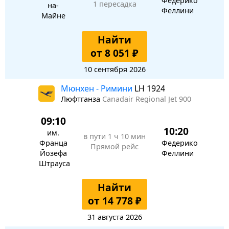
Федерико
1 пересадка
на-
Феллини
Майне
Найти
от 8 051 ₽
10 сентября 2026
Мюнхен - Римини
LH 1924
Люфтганза
Canadair Regional Jet 900
09:10
10:20
им.
в пути
1 ч 10 мин
Франца
Федерико
Прямой рейс
Йозефа
Феллини
Штрауса
Найти
от 14 778 ₽
31 августа 2026