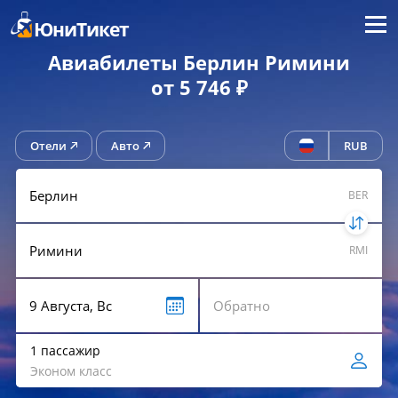
Меню
ЮниТикет
Авиабилеты Берлин Римини
от 5 746 ₽
Отели
Авто
RUB
BER
RMI
1 пассажир
Эконом класс