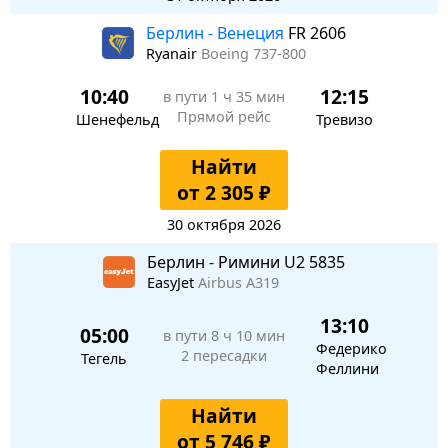
Берлин - Венеция
FR 2606
Ryanair
Boeing 737-800
10:40
12:15
в пути
1 ч 35 мин
Прямой рейс
Шенефельд
Тревизо
Найти
от 2 305 ₽
30 октября 2026
Берлин - Римини U2 5835
EasyJet
Airbus A319
13:10
05:00
в пути
8 ч 10 мин
Федерико
2 пересадки
Тегель
Феллини
Найти
от 5 746 ₽