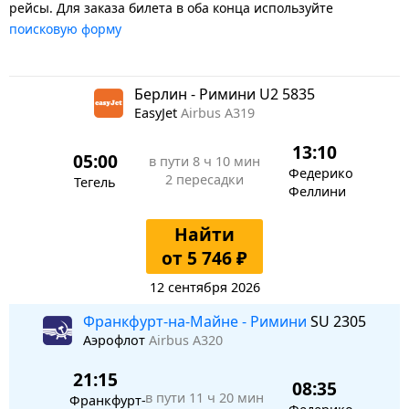
рейсы. Для заказа билета в оба конца используйте
поисковую форму
Берлин - Римини U2 5835
EasyJet
Airbus A319
13:10
05:00
в пути
8 ч 10 мин
Федерико
2 пересадки
Тегель
Феллини
Найти
от 5 746 ₽
12 сентября 2026
Франкфурт-на-Майне - Римини
SU 2305
Аэрофлот
Airbus A320
21:15
08:35
в пути
11 ч 20 мин
Франкфурт-