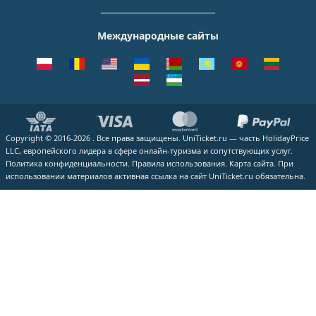
Уральские авиалинии
Италия
Новосибирск
О Компании
Москва - Симферополь
Внуково
ЮТэйр
Франция
Екатеринбург
Контакты
Москва - Ереван
Жуковский
Международные сайты
Азимут
Германия
Уфа
Способы оплаты
Москва - Краснодар
Пулково
Emirates
Чехия
Казань
Помощь
Москва - Калининград
Кольцово
Turkish Airlines
Греция
ВСЕ ГОРОДА
Отзывы
Москва - Душанбе
Пашковский
Lufthansa
ВСЕ СТРАНЫ
Наши партнеры
Москва - Екатеринбург
Курумоч
ВСЕ АВИАКОМПАНИИ
Вакансии
Москва - Махачкала
ВСЕ АЭРОПОРТЫ
Copyright © 2016-2026 . Все права защищены. UniTicket.ru — часть HolidayPrice
Блог
ВСЕ НАПРАВЛЕНИЯ
LLC, европейского лидера в сфере онлайн-туризма и сопутствующих услуг.
Как купить билет
Политика конфиденциальности.
Правила использования.
Карта сайта.
При
использовании материалов активная ссылка на сайт UniTicket.ru обязательна.