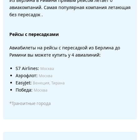
Из Берлина в Римини прямым рейсом летает 0
авиакомпаний. Самая популярная компания летающая
без пересадок .
Рейсы с пересадками
Авиабилеты на рейсы с пересадкой из Берлина до
Римини вы можете купить у 4 авиалиний:
S7 Airlines:
Москва
Аэрофлот:
Москва
EasyJet:
Венеция, Тирана
Победа:
Москва
*Транзитные города