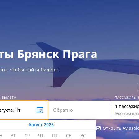
ты Брянск Прага
аты, чтобы найти билеты:
А ВЫЛЕТА
ПАССАЖИРЫ 
1 пассажи
Эконом кла
Август 2026
Открыть Aviasal
Н
ВТ
СР
ЧТ
ПТ
СБ
ВС