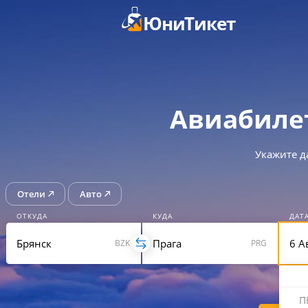
ЮниТикет
Авиабиле
Укажите д
Отели
Авто
ОТКУДА
КУДА
ДАТ
BZK
PRG
П