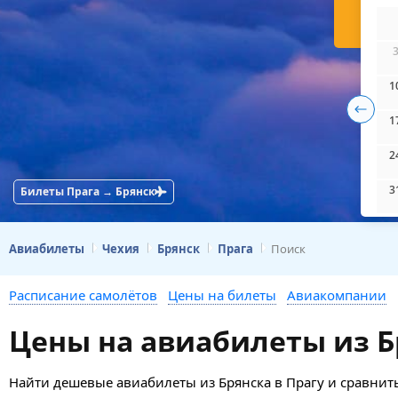
Н
1
1
2
3
Билеты Прага → Брянск
Авиабилеты
Чехия
Брянск
Прага
Поиск
Расписание самолётов
Цены на билеты
Авиакомпании
Цены на авиабилеты из Б
Найти дешевые авиабилеты из Брянска в Прагу и сравнить