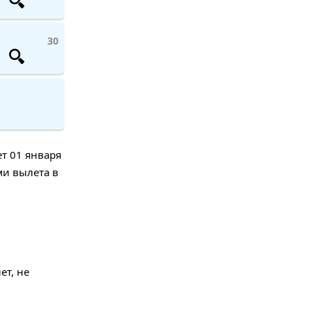
30
ет 01 января
ми вылета в
ет, не