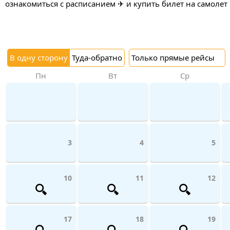
ознакомиться с расписанием ✈ и купить билет на самолет
В одну сторону
Туда-обратно
Только прямые рейсы
Пн
Вт
Ср
3
4
5
10
11
12
17
18
19