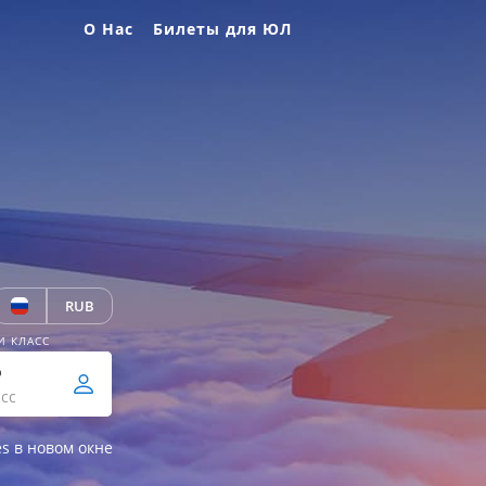
О Нас
Билеты для ЮЛ
RUB
И КЛАСС
р
сс
es в новом окне