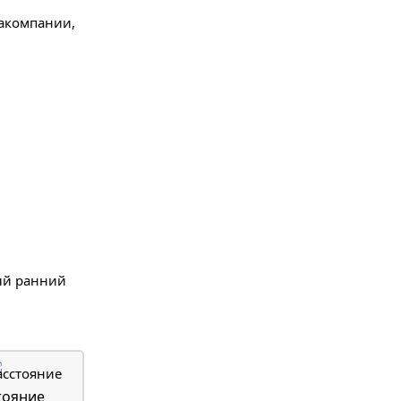
иакомпании,
мый ранний
тояние