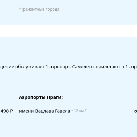
*Транзитные города
щение обслуживает 1 аэропорт. Самолеты прилетают в 1 аэ
Аэропорты Праги:
 498 ₽
имени Вацлава Гавела
о
~ 12 км.*