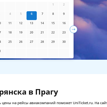
айти билеты
1
2
3
4
5
6
7
8
9
0
11
12
13
14
15
16
7
18
19
20
21
22
23
4
25
26
27
28
29
30
1
рянска в Прагу
 цены на рейсы авиакомпаний поможет UniTicket.ru. На сай