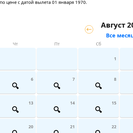
по цене с датой вылета 01 января 1970.
Август 2
Все меся
Чт
Пт
Сб
1
6
7
8
13
14
15
20
21
22