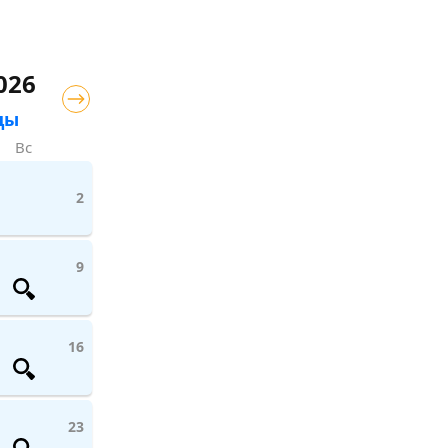
026
цы
Вс
2
9
16
23