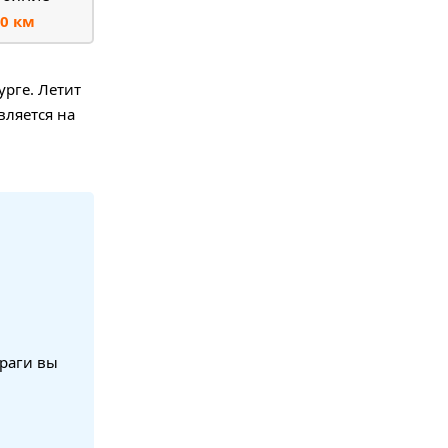
0 км
урге. Летит
вляется на
Праги вы