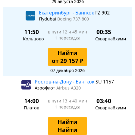
29 августа 2026
Екатеринбург - Бангкок
FZ 902
Flydubai
Boeing 737-800
11:50
00:35
в пути
12 ч 45 мин
1 пересадка
Кольцово
Суварнабхуми
Найти
от 29 157 ₽
07 декабря 2026
Ростов-на-Дону - Бангкок
SU 1157
Аэрофлот
Airbus A320
14:00
03:40
в пути
13 ч 40 мин
1 пересадка
Платов
Суварнабхуми
Найти
Найти