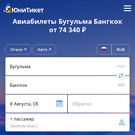
Меню
ЮниТикет
Авиабилеты Бугульма Бангкок
от 74 340 ₽
Отели
Авто
RUB
UUA
BKK
1 пассажир
Эконом класс