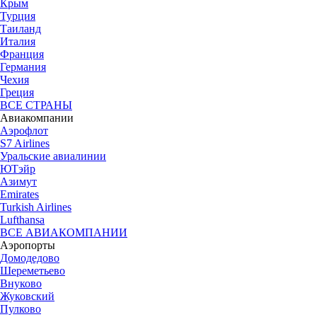
Крым
Турция
Таиланд
Италия
Франция
Германия
Чехия
Греция
ВСЕ СТРАНЫ
Авиакомпании
Аэрофлот
S7 Airlines
Уральские авиалинии
ЮТэйр
Азимут
Emirates
Turkish Airlines
Lufthansa
ВСЕ АВИАКОМПАНИИ
Аэропорты
Домодедово
Шереметьево
Внуково
Жуковский
Пулково