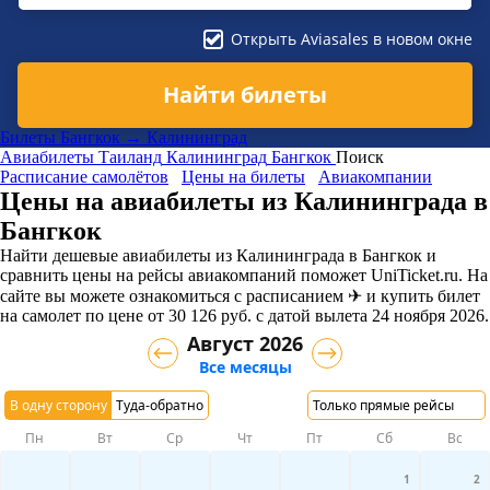
Открыть Aviasales в новом окне
Найти билеты
Билеты Бангкок → Калининград
Авиабилеты
Таиланд
Калининград
Бангкок
Поиск
Расписание самолётов
Цены на билеты
Авиакомпании
Цены на авиабилеты из Калининграда в
Бангкок
Найти дешевые авиабилеты из Калининграда в Бангкок и
сравнить цены на рейсы авиакомпаний поможет UniTicket.ru. На
сайте вы можете ознакомиться с расписанием ✈ и купить билет
на самолет
по цене
от
30 126
руб.
с датой вылета 24 ноября 2026.
Август 2026
Все месяцы
В одну сторону
Туда-обратно
Только прямые рейсы
Пн
Вт
Ср
Чт
Пт
Сб
Вс
1
2