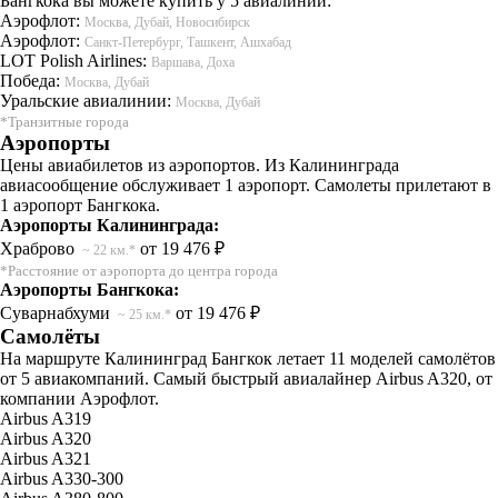
Бангкока вы можете купить у 5 авиалиний:
Аэрофлот:
Москва, Дубай, Новосибирск
Аэрофлот:
Санкт-Петербург, Ташкент, Ашхабад
LOT Polish Airlines:
Варшава, Доха
Победа:
Москва, Дубай
Уральские авиалинии:
Москва, Дубай
*Транзитные города
Аэропорты
Цены авиабилетов из аэропортов. Из Калининграда
авиасообщение обслуживает 1 аэропорт. Самолеты прилетают в
1 аэропорт Бангкока.
Аэропорты Калининграда:
Храброво
от 19 476 ₽
~ 22 км.*
*Расстояние от аэропорта до центра города
Аэропорты Бангкока:
Суварнабхуми
от 19 476 ₽
~ 25 км.*
Самолёты
На маршруте Калининград Бангкок летает 11 моделей самолётов
от 5 авиакомпаний. Самый быстрый авиалайнер Airbus A320, от
компании Аэрофлот.
Airbus A319
Airbus A320
Airbus A321
Airbus A330-300