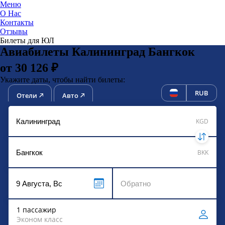
Меню
О Нас
Контакты
ЮниТи
Отзывы
Билеты для ЮЛ
Авиабилеты Калининград Бангкок
от 30 126 ₽
Укажите даты, чтобы найти билеты:
RUB
Отели
Авто
KGD
BKK
1 пассажир
Эконом класс