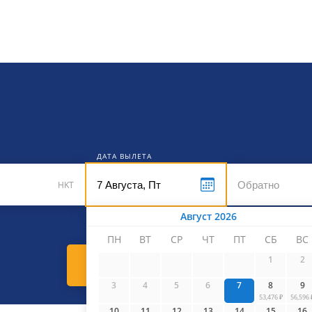
кет
ДАТА ВЫЛЕТА
HKT
Август 2026
ПН
ВТ
СР
ЧТ
ПТ
СБ
ВС
1
2
Найти билеты
3
4
5
6
7
8
9
53,476 ₽
56,596 
10
11
12
13
14
15
16