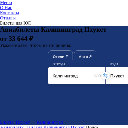
Меню
О Нас
Контакты
ЮниТи
Отзывы
Билеты для ЮЛ
Авиабилеты Калининград Пхукет
от 33 644 ₽
Укажите даты, чтобы найти билеты:
Отели
Авто
ОТКУДА
КУДА
KGD
Билеты Пхукет → Калининград
Авиабилеты
Таиланд
Калининград
Пхукет
Поиск