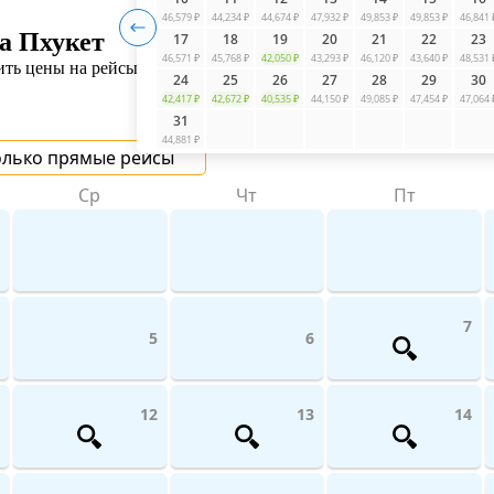
46,579 ₽
44,234 ₽
44,674 ₽
47,932 ₽
49,853 ₽
49,853 ₽
46,841 
а Пхукет
17
18
19
20
21
22
23
46,571 ₽
45,768 ₽
42,050 ₽
43,293 ₽
46,120 ₽
43,640 ₽
48,531 
ь цены на рейсы авиакомпаний поможет UniTicket.ru. На сайте 
24
25
26
27
28
29
30
42,417 ₽
42,672 ₽
40,535 ₽
44,150 ₽
49,085 ₽
47,454 ₽
47,064 
31
44,881 ₽
олько прямые рейсы
Ср
Чт
Пт
7
5
6
12
13
14