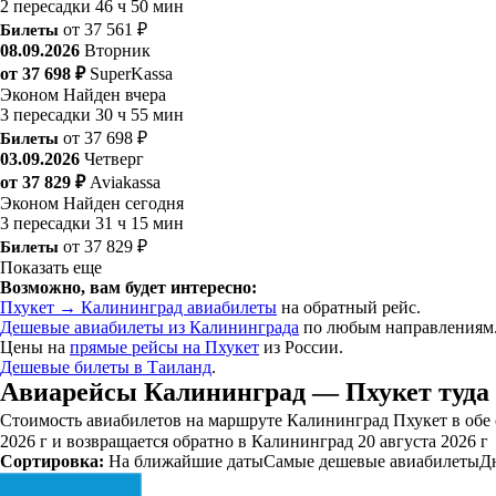
2 пересадки
46 ч 50 мин
Билеты
от 37 561 ₽
08.09.2026
Вторник
от 37 698 ₽
SuperKassa
Эконом
Найден вчера
3 пересадки
30 ч 55 мин
Билеты
от 37 698 ₽
03.09.2026
Четверг
от 37 829 ₽
Aviakassa
Эконом
Найден сегодня
3 пересадки
31 ч 15 мин
Билеты
от 37 829 ₽
Показать еще
Возможно, вам будет интересно:
Пхукет → Калининград авиабилеты
на обратный рейс.
Дешевые авиабилеты из Калининграда
по любым направлениям
Цены на
прямые рейсы на Пхукет
из России.
Дешевые билеты в Таиланд
.
Авиарейсы Калининград — Пхукет туда 
Стоимость авиабилетов на маршруте Калининград Пхукет в обе с
2026 г и возвращается обратно в Калининград 20 августа 2026 г
Сортировка:
На ближайшие даты
Самые дешевые авиабилеты
Д