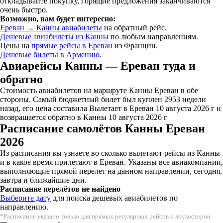
откладывайте покупку, горящие предложения заканчиваются
очень быстро.
Возможно, вам будет интересно:
Ереван → Канны авиабилеты
на обратный рейс.
Дешевые авиабилеты из Канны
по любым направлениям.
Цены на
прямые рейсы в Ереван
из Франции.
Дешевые билеты в Армению
.
Авиарейсы Канны — Ереван туда и
обратно
Стоимость авиабилетов на маршруте Канны Ереван в обе
стороны. Самый бюджетный билет был куплен 2953 недели
назад, его цена составила Вылетает в Ереван 10 августа 2026 г и
возвращается обратно в Канны 10 августа 2026 г
Расписание самолётов Канны Ереван
2026
Из расписания вы узнаете во сколько вылетают рейсы из Канны
и в какое время прилетают в Ереван. Указаны все авиакомпании,
выполняющие прямой перелет на данном направлении, сегодня,
завтра и ближайшие дни.
Расписание перелётов не найдено
Выберите дату
для поиска дешевых авиабилетов по
направлению.
*Расписание указано только для прямых регулярных рейсов и лоукостеров.