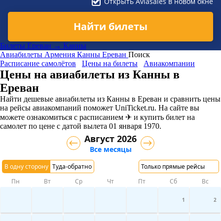
Открыть Aviasales в новом окне
Найти билеты
Билеты Ереван → Канны
Авиабилеты
Армения
Канны
Ереван
Поиск
Расписание самолётов
Цены на билеты
Авиакомпании
Цены на авиабилеты из Канны в
Ереван
Найти дешевые авиабилеты из Канны в Ереван и сравнить цены
на рейсы авиакомпаний поможет UniTicket.ru. На сайте вы
можете ознакомиться с расписанием ✈ и купить билет на
самолет
по цене с датой вылета 01 января 1970.
Август 2026
Все месяцы
В одну сторону
Туда-обратно
Только прямые рейсы
Пн
Вт
Ср
Чт
Пт
Сб
Вс
1
2