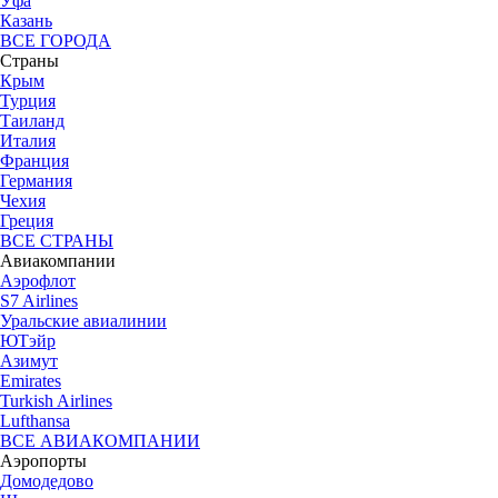
Уфа
Казань
ВСЕ ГОРОДА
Страны
Крым
Турция
Таиланд
Италия
Франция
Германия
Чехия
Греция
ВСЕ СТРАНЫ
Авиакомпании
Аэрофлот
S7 Airlines
Уральские авиалинии
ЮТэйр
Азимут
Emirates
Turkish Airlines
Lufthansa
ВСЕ АВИАКОМПАНИИ
Аэропорты
Домодедово