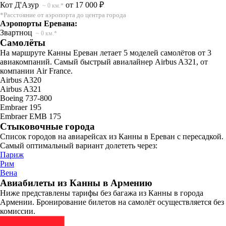
Кот Д'Азур
от 17 000 ₽
~ 0 км.*
*Расстояние от аэропорта до центра города
Аэропорты Еревана:
Звартноц
~ 0 км.*
Самолёты
На маршруте Канны Ереван летает 5 моделей самолётов от 3
авиакомпаний. Самый быстрый авиалайнер Airbus A321, от
компании Air France.
Airbus A320
Airbus A321
Boeing 737-800
Embraer 195
Embraer EMB 175
Стыковочные города
Список городов на авиарейсах из Канны в Ереван с пересадкой.
Самый оптимальный вариант долететь через:
Париж
Рим
Вена
Авиабилеты из Канны в Армению
Ниже представлены тарифы без багажа из Канны в города
Армении. Бронирование билетов на самолёт осуществляется без
комиссии.