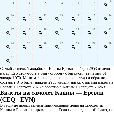
9
3
4
5
6
7
8
10
11
12
13
14
15
16
17
18
19
20
21
22
23
24
25
26
27
28
29
30
31
Самый дешевый авиабилет Канны Ереван найден 2953 недели
назад. Его стоимость в одну сторону с багажом , вылетает 01
января 1970. Минимальная цена на авиарейс туда и обратно
составит Это билет найден 2953 недели назад, с датами вылета в
Ереван 10 августа 2026 г обратно в Канны 10 августа 2026 г
Билеты на самолет Канны — Ереван
(CEQ - EVN)
В таблице представлены минимальные цены на самолет из
Канны в Ереван на прямой рейс. Если нашли дешевый билет, не