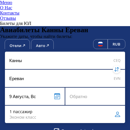
Меню
О Нас
Контакты
ЮниТи
Отзывы
Билеты для ЮЛ
Авиабилеты Канны Ереван
Укажите даты, чтобы найти билеты:
RUB
Отели
Авто
CEQ
EVN
1 пассажир
Эконом класс