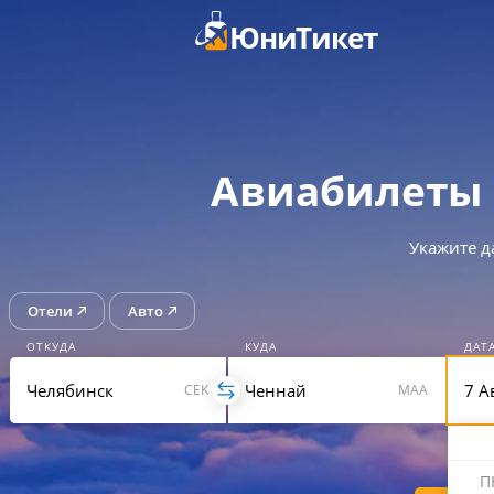
ЮниТикет
Авиабилеты 
Укажите д
Отели
Авто
ОТКУДА
КУДА
ДАТ
CEK
MAA
П