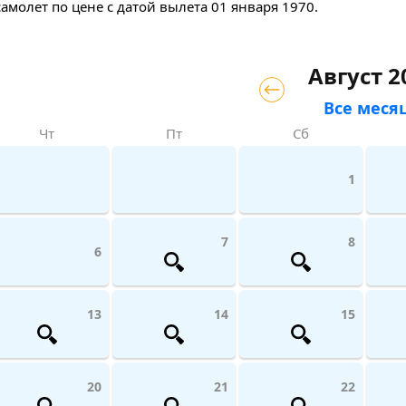
самолет
по цене с датой вылета 01 января 1970.
Август 2
Все меся
Чт
Пт
Сб
1
7
8
6
13
14
15
20
21
22