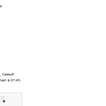
се
ь. Самый
ает в 07:45.