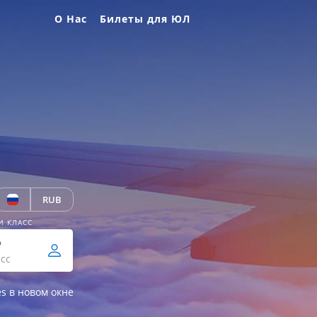
О Нас
Билеты для ЮЛ
RUB
И КЛАСС
р
сс
es в новом окне