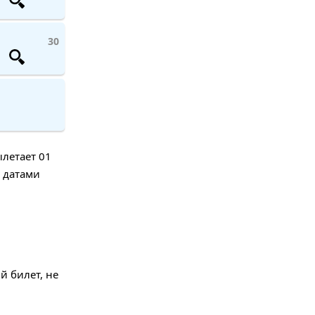
30
ылетает 01
с датами
й билет, не