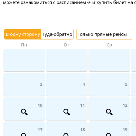
можете ознакомиться с расписанием ✈ и купить билет на 
В одну сторону
Туда-обратно
Только прямые рейсы
Пн
Вт
Ср
3
4
5
10
11
12
17
18
19