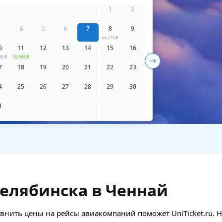
айти билеты
1
2
3
4
5
6
7
8
9
54,216 ₽
0
11
12
13
14
15
16
86 ₽
50,948 ₽
7
18
19
20
21
22
23
4
25
26
27
28
29
30
1
елябинска в Ченнай
нить цены на рейсы авиакомпаний поможет UniTicket.ru. Н