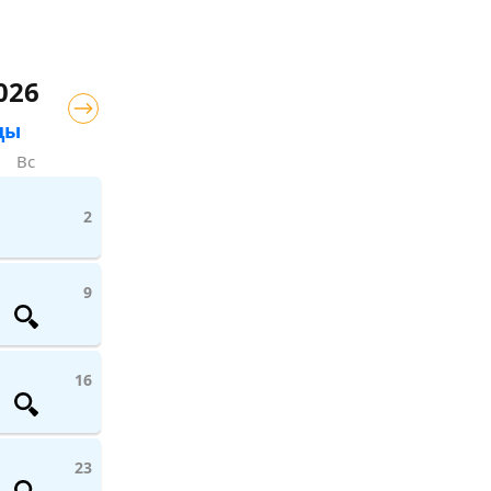
026
цы
Вс
2
9
16
23