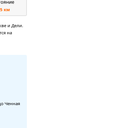
тояние
5 км
ве и Дели.
тся на
до Ченная