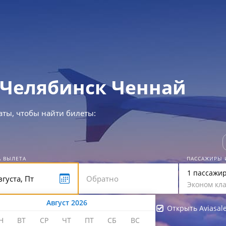
Челябинск Ченнай
аты, чтобы найти билеты:
А ВЫЛЕТА
ПАССАЖИРЫ 
1 пассажи
Эконом кла
Август 2026
Открыть Aviasal
Н
ВТ
СР
ЧТ
ПТ
СБ
ВС