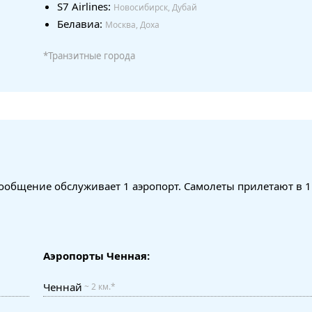
S7 Airlines:
Новосибирск, Дубай
Белавиа:
Москва, Доха
*Транзитные города
ообщение обслуживает 1 аэропорт. Самолеты прилетают в 1
Аэропорты Ченная:
Ченнай
~ 2 км.*