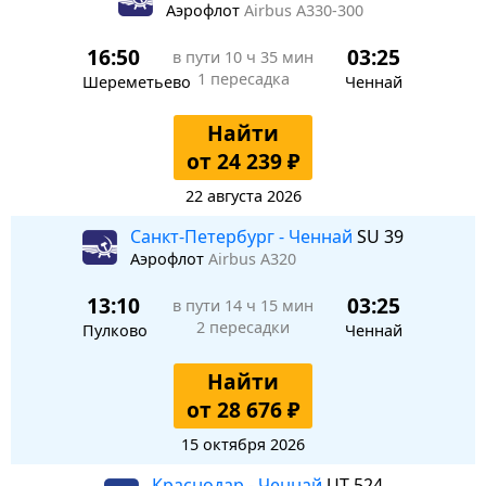
Аэрофлот
Airbus A330-300
16:50
03:25
в пути
10 ч 35 мин
1 пересадка
Шереметьево
Ченнай
Найти
от 24 239 ₽
22 августа 2026
Санкт-Петербург - Ченнай
SU 39
Аэрофлот
Airbus A320
13:10
03:25
в пути
14 ч 15 мин
2 пересадки
Пулково
Ченнай
Найти
от 28 676 ₽
15 октября 2026
Краснодар - Ченнай
UT 524