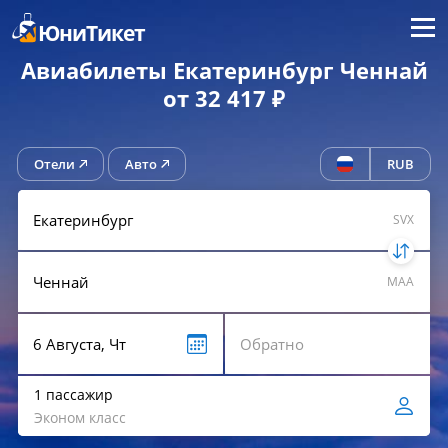
Меню
ЮниТикет
Авиабилеты Екатеринбург Ченнай
от 32 417 ₽
Отели
Авто
RUB
SVX
MAA
1 пассажир
Эконом класс