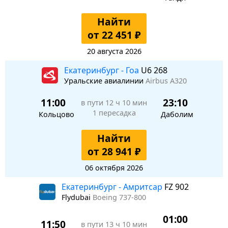
Найти
от 22 451 ₽
20 августа 2026
Екатеринбург - Гоа
U6 268
Уральские авиалинии
Airbus A320
11:00
23:10
в пути
12 ч 10 мин
1 пересадка
Кольцово
Даболим
Найти
от 28 941 ₽
06 октября 2026
Екатеринбург - Амритсар
FZ 902
Flydubai
Boeing 737-800
01:00
11:50
в пути
13 ч 10 мин