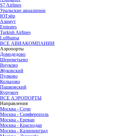
S7 Airlines
Уральские авиалинии
ЮТэйр
Азимут
Emirates
Turkish Airlines
Lufthansa
ВСЕ АВИАКОМПАНИИ
Аэропорты
Домодедово
Шереметьево
Внуково
Жуковский
Пулково
Кольцово
Пашковский
Курумоч
ВСЕ АЭРОПОРТЫ
Направления
Москва - Сочи
Москва - Симферополь
Москва - Ереван
Москва - Краснодар
Москва - Калининград