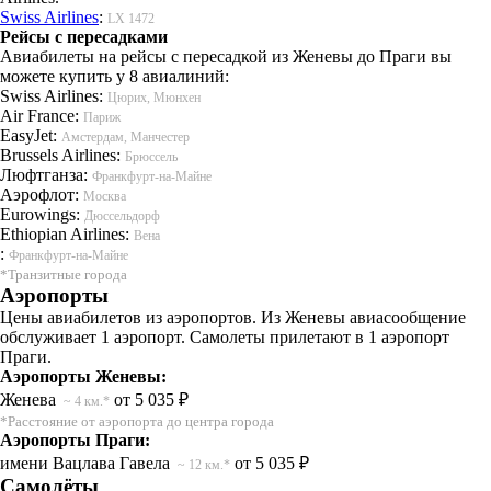
Swiss Airlines
:
LX 1472
Рейсы с пересадками
Авиабилеты на рейсы с пересадкой из Женевы до Праги вы
можете купить у 8 авиалиний:
Swiss Airlines:
Цюрих, Мюнхен
Air France:
Париж
EasyJet:
Амстердам, Манчестер
Brussels Airlines:
Брюссель
Люфтганза:
Франкфурт-на-Майне
Аэрофлот:
Москва
Eurowings:
Дюссельдорф
Ethiopian Airlines:
Вена
:
Франкфурт-на-Майне
*Транзитные города
Аэропорты
Цены авиабилетов из аэропортов. Из Женевы авиасообщение
обслуживает 1 аэропорт. Самолеты прилетают в 1 аэропорт
Праги.
Аэропорты Женевы:
Женева
от 5 035 ₽
~ 4 км.*
*Расстояние от аэропорта до центра города
Аэропорты Праги:
имени Вацлава Гавела
от 5 035 ₽
~ 12 км.*
Самолёты