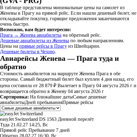
(GVA - PRG)
В таблице представлены минимальные цены на самолет из
Женевы в Прагу на прямой рейс. Если нашли дешевый билет, не
откладывайте покупку, горящие предложения заканчиваются
очень быстро.
Возможно, вам будет интересно:
Прага → Женева авиабилеты
на обратный рейс.
Дешевые авиабилеты из Женевы
по любым направлениям.
Цены на
прямые рейсы в Прагу
из Швейцарии.
Дешевые билеты в Чехию
.
Авиарейсы Женева — Прага туда и
обратно
Стоимость авиабилетов на маршруте Женева Прага в обе
стороны. Самый бюджетный билет был куплен 4 дня назад, его
цена составила от 28 879 ₽ Вылетает в Прагу 04 августа 2026 г и
возвращается обратно в Женеву 04 августа 2026 г
Сортировка:
На ближайшие даты
Самые дешевые
авиабилеты
Дней пребывания
Прямые рейсы
easyJet Switzerland
DS 1563
Дневной перелёт
Туда
21.02.27
14:25, Вс
Прямой рейс
Пребывание 7 дней
Обратно
28.02.27
16:30, Вс