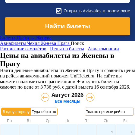
Открыть Aviasales в новом окне
Найти билеты
Билеты Прага → Женева
Авиабилеты
Чехия
Женева
Прага
Поиск
Расписание самолётов
Цены на билеты
Авиакомпании
Цены на авиабилеты из Женевы в
Прагу
Найти дешевые авиабилеты из Женевы в Прагу и сравнить цены
на рейсы авиакомпаний поможет UniTicket.ru. На сайте вы
можете ознакомиться с расписанием ✈ и купить билет на
самолет
по цене
от
3 736
руб.
с датой вылета 16 сентября 2026.
Август 2026
Все месяцы
В одну сторону
Туда-обратно
Только прямые рейсы
Пн
Вт
Ср
Чт
Пт
Сб
Вс
1
2