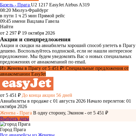
Базель - Прага
U2 1217
EasyJet
Airbus A319
08:20
Мюлуз-Фрайбург
в пути
1 ч 25 мин
Прямой рейс
09:45
имени Вацлава Гавела
Найти
от 2 297 ₽
19 октября 2026
Акции и спецпредложения
Акции и скидки на авиабилеты хороший способ улететь в Прагу
дешево. Воспользуйтесь подпиской, если не нашли интересное
предложение. Мы будем уведомлять Вас о новых специальных
предложениях от авиакомпаний по email.
Из Женевы в Прагу от 5 451 ₽! Специальные предложения от
авиакомпании EasyJet
от 5 451 ₽
До конца акции 56 дней
Авиабилеты в продаже с 01 августа 2026
Начало перелетов: 01
октября 2026
Женева - Прага
В одну сторону, Эконом - от 5 451 ₽
Выбрать даты
Город Прага
Все авиарейсы из Женевы