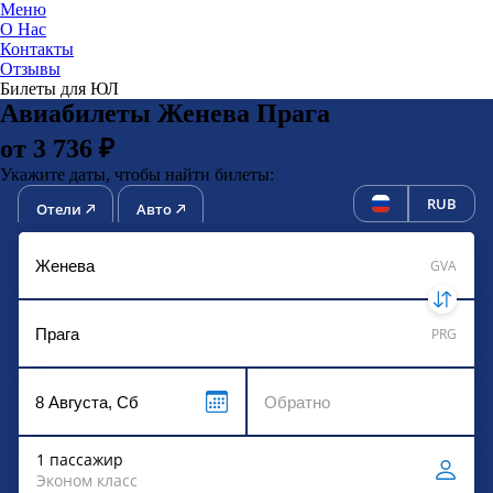
Меню
О Нас
Контакты
ЮниТи
Отзывы
Билеты для ЮЛ
Авиабилеты Женева Прага
от 3 736 ₽
Укажите даты, чтобы найти билеты:
RUB
Отели
Авто
GVA
PRG
1 пассажир
Эконом класс