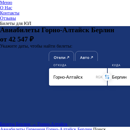
Меню
О Нас
Контакты
ЮниТи
Отзывы
Билеты для ЮЛ
Авиабилеты Горно-Алтайск Берлин
от 42 547 ₽
Укажите даты, чтобы найти билеты:
Отели
Авто
ОТКУДА
КУДА
RGK
Билеты Берлин → Горно-Алтайск
Авиабилеты
Германия
Горно-Алтайск
Берлин
Поиск