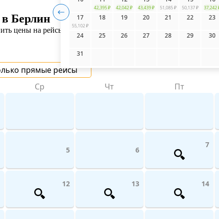
42,395 ₽
42,042 ₽
43,439 ₽
51,085 ₽
50,137 ₽
37,242 
 в Берлин
17
18
19
20
21
22
23
55,102 ₽
ть цены на рейсы авиакомпаний поможет UniTicket.ru. На сайте
24
25
26
27
28
29
30
31
олько прямые рейсы
Ср
Чт
Пт
7
5
6
12
13
14