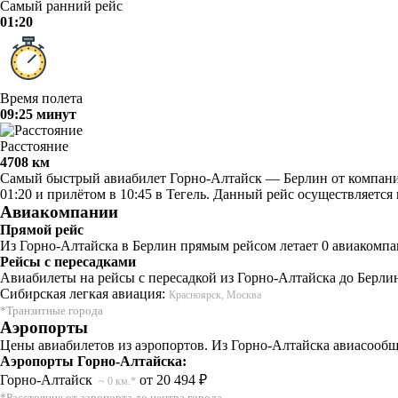
Самый ранний рейс
01:20
Время полета
09:25 минут
Расстояние
4708 км
Самый быстрый авиабилет Горно-Алтайск — Берлин от компании 
01:20 и прилётом в 10:45 в Тегель. Данный рейс осуществляетс
Авиакомпании
Прямой рейс
Из Горно-Алтайска в Берлин прямым рейсом летает 0 авиакомпа
Рейсы с пересадками
Авиабилеты на рейсы с пересадкой из Горно-Алтайска до Берли
Сибирская легкая авиация:
Красноярск, Москва
*Транзитные города
Аэропорты
Цены авиабилетов из аэропортов. Из Горно-Алтайска авиасообщ
Аэропорты Горно-Алтайска:
Горно-Алтайск
от 20 494 ₽
~ 0 км.*
*Расстояние от аэропорта до центра города