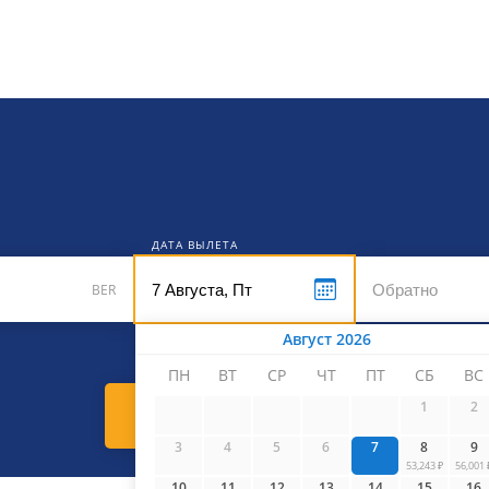
кет
ДАТА ВЫЛЕТА
BER
Август 2026
ПН
ВТ
СР
ЧТ
ПТ
СБ
ВС
1
2
Найти билеты
3
4
5
6
7
8
9
53,243 ₽
56,001 
10
11
12
13
14
15
16