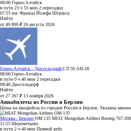
08:00
Горно-Алтайск
в пути
23 ч 55 мин
2 пересадки
07:55
им. Франца Йозефа Штрауса
Найти
от 49 890 ₽
26 августа 2026
Горно-Алтайск - Дюссельдорф
СЛ 50
АН-28
08:00
Горно-Алтайск
в пути
0 ч 40 мин
2 пересадки
08:40
Дюссельдорф
Найти
от 27 267 ₽
13 ноября 2026
Авиабилеты из России в Берлин
Цены на авиарейсы из городов России в Берлин. Указаны миним
Москва - Берлин
OM 135
MIAT Mongolian Airlines
Boeing 767-30
11:55
Шереметьево
в пути
2 ч 40 мин
Прямой рейс