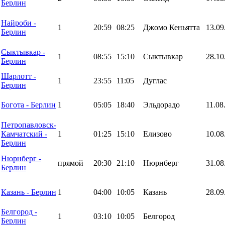
Берлин
Найроби -
1
20:59
08:25
Джомо Кеньятта
13.09
Берлин
Сыктывкар -
1
08:55
15:10
Сыктывкар
28.10
Берлин
Шарлотт -
1
23:55
11:05
Дуглас
Берлин
Богота - Берлин
1
05:05
18:40
Эльдорадо
11.08
Петропавловск-
Камчатский -
1
01:25
15:10
Елизово
10.08
Берлин
Нюрнберг -
прямой
20:30
21:10
Нюрнберг
31.08
Берлин
Казань - Берлин
1
04:00
10:05
Казань
28.09
Белгород -
1
03:10
10:05
Белгород
Берлин