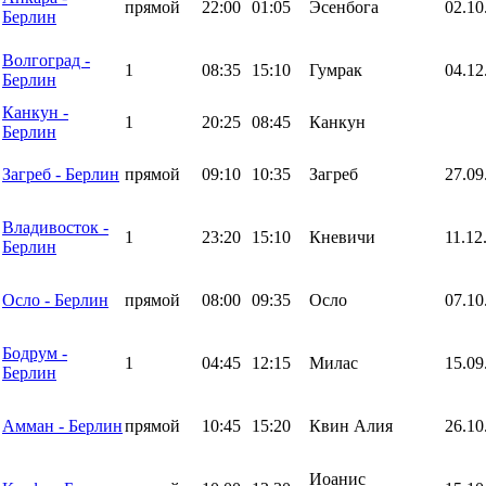
прямой
22:00
01:05
Эсенбога
02.10
Берлин
Волгоград -
1
08:35
15:10
Гумрак
04.12
Берлин
Канкун -
1
20:25
08:45
Канкун
Берлин
Загреб - Берлин
прямой
09:10
10:35
Загреб
27.09
Владивосток -
1
23:20
15:10
Кневичи
11.12
Берлин
Осло - Берлин
прямой
08:00
09:35
Осло
07.10
Бодрум -
1
04:45
12:15
Милас
15.09
Берлин
Амман - Берлин
прямой
10:45
15:20
Квин Алия
26.10
Иоанис