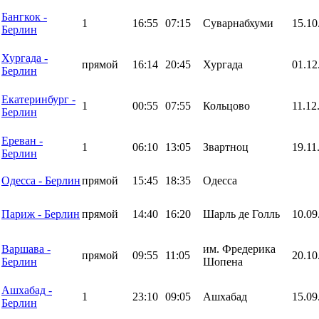
Бангкок -
1
16:55
07:15
Суварнабхуми
15.10
Берлин
Хургада -
прямой
16:14
20:45
Хургада
01.12
Берлин
Екатеринбург -
1
00:55
07:55
Кольцово
11.12
Берлин
Ереван -
1
06:10
13:05
Звартноц
19.11
Берлин
Одесса - Берлин
прямой
15:45
18:35
Одесса
Париж - Берлин
прямой
14:40
16:20
Шарль де Голль
10.09
Варшава -
им. Фредерика
прямой
09:55
11:05
20.10
Берлин
Шопена
Ашхабад -
1
23:10
09:05
Ашхабад
15.09
Берлин