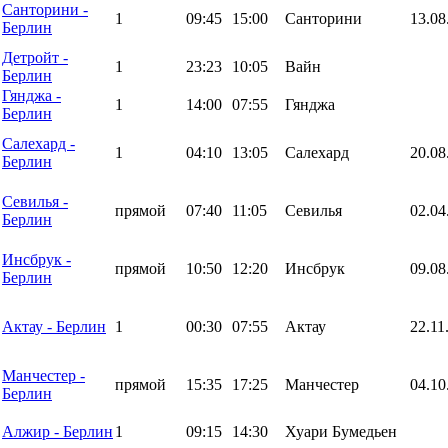
Санторини -
1
09:45
15:00
Санторини
13.08
Берлин
Детройт -
1
23:23
10:05
Вайн
Берлин
Гянджа -
1
14:00
07:55
Гянджа
Берлин
Салехард -
1
04:10
13:05
Салехард
20.08
Берлин
Севилья -
прямой
07:40
11:05
Севилья
02.04
Берлин
Инсбрук -
прямой
10:50
12:20
Инсбрук
09.08
Берлин
Актау - Берлин
1
00:30
07:55
Актау
22.11
Манчестер -
прямой
15:35
17:25
Манчестер
04.10
Берлин
Алжир - Берлин
1
09:15
14:30
Хуари Бумедьен