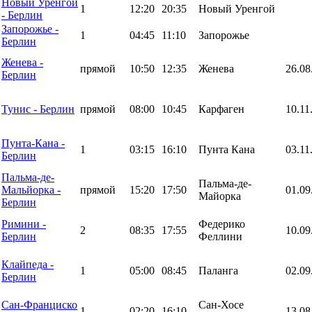
Новый Уренгой
1
12:20
20:35
Новый Уренгой
- Берлин
Запорожье -
1
04:45
11:10
Запорожье
Берлин
Женева -
прямой
10:50
12:35
Женева
26.08
Берлин
Тунис - Берлин
прямой
08:00
10:45
Карфаген
10.11
Пунта-Кана -
1
03:15
16:10
Пунта Кана
03.11
Берлин
Пальма-де-
Пальма-де-
Мальйорка -
прямой
15:20
17:50
01.09
Майорка
Берлин
Римини -
Федерико
2
08:35
17:55
10.09
Берлин
Феллини
Клайпеда -
1
05:00
08:45
Паланга
02.09
Берлин
Сан-Франциско
Сан-Хосе
1
02:20
16:10
13.08