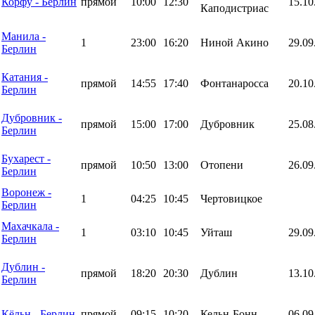
Корфу - Берлин
прямой
10:00
12:30
15.10
Каподистриас
Манила -
1
23:00
16:20
Ниной Акино
29.09
Берлин
Катания -
прямой
14:55
17:40
Фонтанаросса
20.10
Берлин
Дубровник -
прямой
15:00
17:00
Дубровник
25.08
Берлин
Бухарест -
прямой
10:50
13:00
Отопени
26.09
Берлин
Воронеж -
1
04:25
10:45
Чертовицкое
Берлин
Махачкала -
1
03:10
10:45
Уйташ
29.09
Берлин
Дублин -
прямой
18:20
20:30
Дублин
13.10
Берлин
Кёльн - Берлин
прямой
09:15
10:20
Кельн-Бонн
06.09