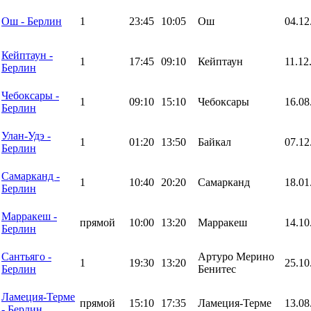
Ош - Берлин
1
23:45
10:05
Ош
04.12
Кейптаун -
1
17:45
09:10
Кейптаун
11.12
Берлин
Чебоксары -
1
09:10
15:10
Чебоксары
16.08
Берлин
Улан-Удэ -
1
01:20
13:50
Байкал
07.12
Берлин
Самарканд -
1
10:40
20:20
Самарканд
18.01
Берлин
Марракеш -
прямой
10:00
13:20
Марракеш
14.10
Берлин
Сантьяго -
Артуро Мерино
1
19:30
13:20
25.10
Берлин
Бенитес
Ламеция-Терме
прямой
15:10
17:35
Ламеция-Терме
13.08
- Берлин