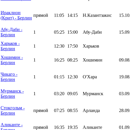
Ираклион
прямой
11:05
14:15
Н.Казантзакис
15.10
(Крит) - Берлин
Абу-Даби -
1
05:25
15:00
Абу-Даби
15.09
Берлин
Харьков -
1
12:30
17:50
Харьков
Берлин
Хошимин -
1
16:25
08:25
Хошимин
09.08
Берлин
Чикаго -
1
01:15
12:30
О'Хара
19.08
Берлин
Мурманск -
1
03:20
09:05
Мурманск
03.09
Берлин
Стокгольм -
прямой
07:25
08:55
Арланда
28.09
Берлин
Аликанте -
прямой
16:35
19:35
Аликанте
01.09
Берлин