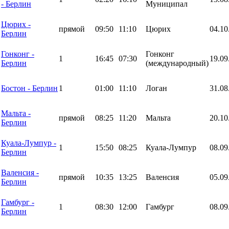
- Берлин
Муниципал
Цюрих -
прямой
09:50
11:10
Цюрих
04.10
Берлин
Гонконг -
Гонконг
1
16:45
07:30
19.09
Берлин
(международный)
Бостон - Берлин
1
01:00
11:10
Логан
31.08
Мальта -
прямой
08:25
11:20
Мальта
20.10
Берлин
Куала-Лумпур -
1
15:50
08:25
Куала-Лумпур
08.09
Берлин
Валенсия -
прямой
10:35
13:25
Валенсия
05.09
Берлин
Гамбург -
1
08:30
12:00
Гамбург
08.09
Берлин