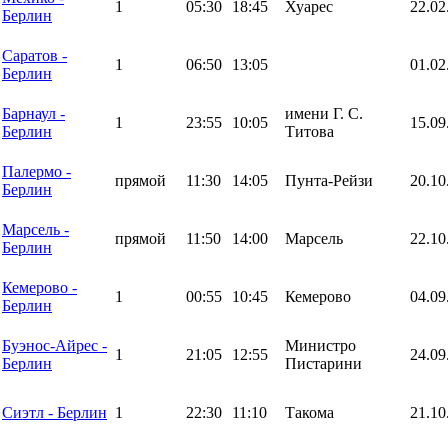
1
05:30
18:45
Хуарес
22.02
Берлин
Саратов -
1
06:50
13:05
01.02
Берлин
Барнаул -
имени Г. С.
1
23:55
10:05
15.09
Берлин
Титова
Палермо -
прямой
11:30
14:05
Пунта-Рейзи
20.10
Берлин
Марсель -
прямой
11:50
14:00
Марсель
22.10
Берлин
Кемерово -
1
00:55
10:45
Кемерово
04.09
Берлин
Буэнос-Айрес -
Министро
1
21:05
12:55
24.09
Берлин
Пистарини
Сиэтл - Берлин
1
22:30
11:10
Такома
21.10