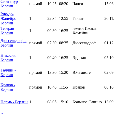
Сингапур -
прямой
19:25
08:20
Чанги
15.03
Берлин
Рио-де-
Жанейро -
1
22:35
12:55
Галеан
26.11
Берлин
Тегеран -
имени Имама
1
09:30
16:25
Берлин
Хомейни
Дюссельдорф -
прямой
07:30
08:35
Дюссельдорф
01.12
Берлин
Никосия -
1
09:40
16:25
Эрджан
05.10
Берлин
Таллин -
прямой
13:30
15:20
Юлемисте
02.09
Берлин
Краков -
прямой
10:40
11:55
Краков
08.10
Берлин
Пермь - Берлин
1
08:05
15:10
Большое Савино
13.09