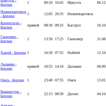
Иркутск -
1
00:10
10:45
Иркутск
06.12
Берлин
Нижневартовск
1
12:05
20:35
Нижневартовск
- Берлин
Копенгаген -
прямой
08:30
09:25
Каструп
16.10
Берлин
Ганновер -
1
13:50
17:25
Ганновер
31.08
Берлин
Ханой - Берлин
1
16:50
07:55
Нойбей
12.10
Даламан -
прямой
10:55
14:10
Даламан
09.09
Берлин
Омск - Берлин
1
23:40
07:55
Омск
13.01
Вашингтон -
1
22:15
08:50
Даллес
04.10
Берлин
Анкара -