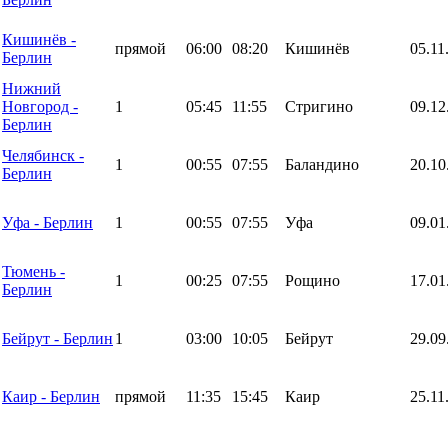
Кишинёв -
прямой
06:00
08:20
Кишинёв
05.11
Берлин
Нижний
Новгород -
1
05:45
11:55
Стригино
09.12
Берлин
Челябинск -
1
00:55
07:55
Баландино
20.10
Берлин
Уфа - Берлин
1
00:55
07:55
Уфа
09.01
Тюмень -
1
00:25
07:55
Рощино
17.01
Берлин
Бейрут - Берлин
1
03:00
10:05
Бейрут
29.09
Каир - Берлин
прямой
11:35
15:45
Каир
25.11