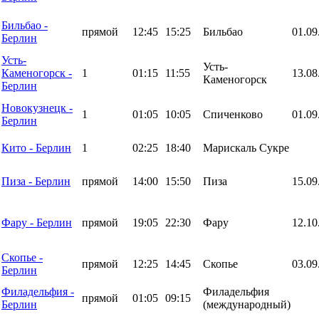
Бильбао -
прямой
12:45
15:25
Бильбао
01.09
Берлин
Усть-
Усть-
Каменогорск -
1
01:15
11:55
13.08
Каменогорск
Берлин
Новокузнецк -
1
01:05
10:05
Спиченково
01.09
Берлин
Кито - Берлин
1
02:25
18:40
Марискаль Сукре
Пиза - Берлин
прямой
14:00
15:50
Пиза
15.09
Фару - Берлин
прямой
19:05
22:30
Фару
12.10
Скопье -
прямой
12:25
14:45
Скопье
03.09
Берлин
Филадельфия -
Филадельфия
прямой
01:05
09:15
Берлин
(международный)