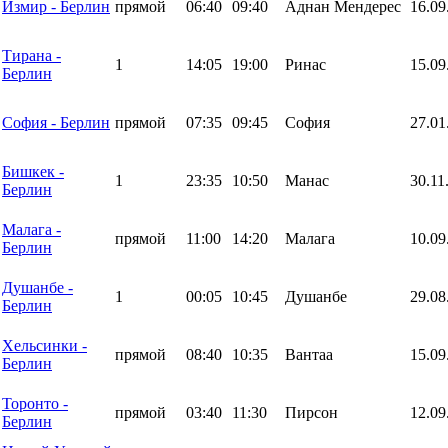
Измир - Берлин
прямой
06:40
09:40
Аднан Мендерес
16.09
Тирана -
1
14:05
19:00
Ринас
15.09
Берлин
София - Берлин
прямой
07:35
09:45
София
27.01
Бишкек -
1
23:35
10:50
Манас
30.11
Берлин
Малага -
прямой
11:00
14:20
Малага
10.09
Берлин
Душанбе -
1
00:05
10:45
Душанбе
29.08
Берлин
Хельсинки -
прямой
08:40
10:35
Вантаа
15.09
Берлин
Торонто -
прямой
03:40
11:30
Пирсон
12.09
Берлин