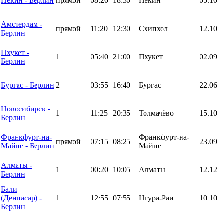
Пекин - Берлин
прямой
08:20
18:30
Пекин
05.10
Амстердам -
прямой
11:20
12:30
Схипхол
12.10
Берлин
Пхукет -
1
05:40
21:00
Пхукет
02.09
Берлин
Бургас - Берлин
2
03:55
16:40
Бургас
22.06
Новосибирск -
1
11:25
20:35
Толмачёво
15.10
Берлин
Франкфурт-на-
Франкфурт-на-
прямой
07:15
08:25
23.09
Майне - Берлин
Майне
Алматы -
1
00:20
10:05
Алматы
12.12
Берлин
Бали
(Денпасар) -
1
12:55
07:55
Нгура-Раи
10.10
Берлин