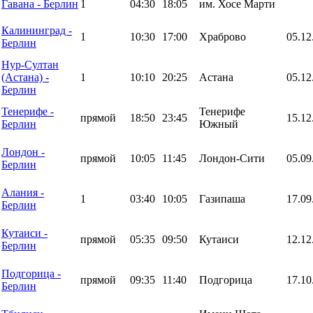
Гавана - Берлин
1
04:30
18:05
им. Хосе Марти
Калининград -
1
10:30
17:00
Храброво
05.12
Берлин
Нур-Султан
(Астана) -
1
10:10
20:25
Астана
05.12
Берлин
Тенерифе -
Тенерифе
прямой
18:50
23:45
15.12
Берлин
Южный
Лондон -
прямой
10:05
11:45
Лондон-Сити
05.09
Берлин
Алания -
1
03:40
10:05
Газипаша
17.09
Берлин
Кутаиси -
прямой
05:35
09:50
Кутаиси
12.12
Берлин
Подгорица -
прямой
09:35
11:40
Подгорица
17.10
Берлин