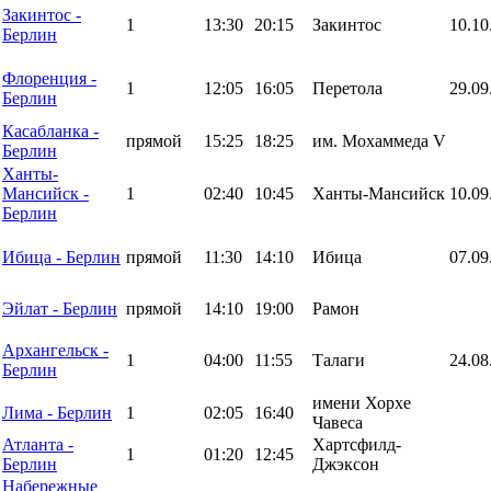
Закинтос -
1
13:30
20:15
Закинтос
10.10
Берлин
Флоренция -
1
12:05
16:05
Перетола
29.09
Берлин
Касабланка -
прямой
15:25
18:25
им. Мохаммеда V
Берлин
Ханты-
Мансийск -
1
02:40
10:45
Ханты-Мансийск
10.09
Берлин
Ибица - Берлин
прямой
11:30
14:10
Ибица
07.09
Эйлат - Берлин
прямой
14:10
19:00
Рамон
Архангельск -
1
04:00
11:55
Талаги
24.08
Берлин
имени Хорхе
Лима - Берлин
1
02:05
16:40
Чавеса
Атланта -
Хартсфилд-
1
01:20
12:45
Берлин
Джэксон
Набережные