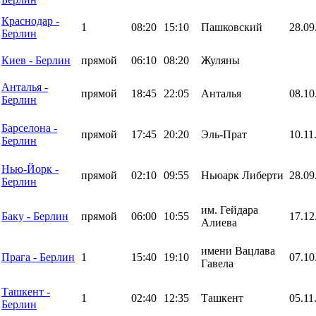
Краснодар -
1
08:20
15:10
Пашковский
28.09
Берлин
Киев - Берлин
прямой
06:10
08:20
Жуляны
Анталья -
прямой
18:45
22:05
Анталья
08.10
Берлин
Барселона -
прямой
17:45
20:20
Эль-Прат
10.11
Берлин
Нью-Йорк -
прямой
02:10
09:55
Ньюарк Либерти
28.09
Берлин
им. Гейдара
Баку - Берлин
прямой
06:00
10:55
17.12
Алиева
имени Вацлава
Прага - Берлин
1
15:40
19:10
07.10
Гавела
Ташкент -
1
02:40
12:35
Ташкент
05.11
Берлин