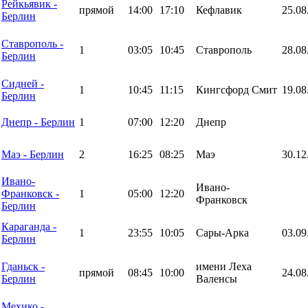
Рейкьявик -
прямой
14:00
17:10
Кефлавик
25.08
Берлин
Ставрополь -
1
03:05
10:45
Ставрополь
28.08
Берлин
Сидней -
1
10:45
11:15
Кингсфорд Смит
19.08
Берлин
Днепр - Берлин
1
07:00
12:20
Днепр
Маэ - Берлин
2
16:25
08:25
Маэ
30.12
Ивано-
Ивано-
Франковск -
1
05:00
12:20
Франковск
Берлин
Караганда -
1
23:55
10:05
Сары-Арка
03.09
Берлин
Гданьск -
имени Леха
прямой
08:45
10:00
24.08
Берлин
Валенсы
Мехико -