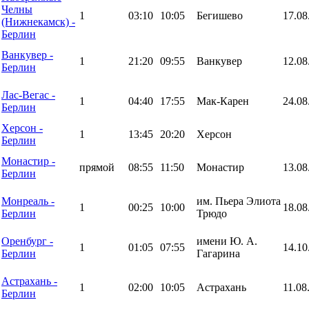
Челны
1
03:10
10:05
Бегишево
17.08
(Нижнекамск) -
Берлин
Ванкувер -
1
21:20
09:55
Ванкувер
12.08
Берлин
Лас-Вегас -
1
04:40
17:55
Мак-Карен
24.08
Берлин
Херсон -
1
13:45
20:20
Херсон
Берлин
Монастир -
прямой
08:55
11:50
Монастир
13.08
Берлин
Монреаль -
им. Пьера Элиота
1
00:25
10:00
18.08
Берлин
Трюдо
Оренбург -
имени Ю. А.
1
01:05
07:55
14.10
Берлин
Гагарина
Астрахань -
1
02:00
10:05
Астрахань
11.08
Берлин