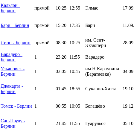
Кальяри -
прямой
10:25
12:55
Элмас
17.09
Берлин
Бари - Берлин
прямой
15:20
17:35
Бари
11.09
им. Сент-
Лион - Берлин
прямой
08:30
10:25
28.09
Экзюпери
Варадеро -
1
23:20
11:55
Варадеро
Берлин
Ульяновск -
им.Н.Карамзина
1
03:05
10:45
04.09
Берлин
(Баратаевка)
Джакарта -
1
01:45
18:55
Сукарно-Хатта
19.10
Берлин
Томск - Берлин
1
00:55
10:05
Богашёво
19.12
Сан-Паулу -
1
21:45
11:55
Гуарульос
05.10
Берлин