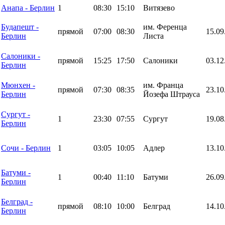
Анапа - Берлин
1
08:30
15:10
Витязево
Будапешт -
им. Ференца
прямой
07:00
08:30
15.09
Берлин
Листа
Салоники -
прямой
15:25
17:50
Салоники
03.12
Берлин
Мюнхен -
им. Франца
прямой
07:30
08:35
23.10
Берлин
Йозефа Штрауса
Сургут -
1
23:30
07:55
Сургут
19.08
Берлин
Сочи - Берлин
1
03:05
10:05
Адлер
13.10
Батуми -
1
00:40
11:10
Батуми
26.09
Берлин
Белград -
прямой
08:10
10:00
Белград
14.10
Берлин