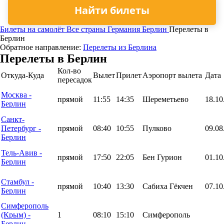
Найти билеты
Билеты на самолёт
Все страны
Германия
Берлин
Перелеты в
Берлин
Обратное направление:
Перелеты из Берлина
Перелеты в Берлин
Кол-во
Откуда-Куда
Вылет
Прилет
Аэропорт вылета
Дата
пересадок
Москва -
прямой
11:55
14:35
Шереметьево
18.10
Берлин
Санкт-
Петербург -
прямой
08:40
10:55
Пулково
09.08
Берлин
Тель-Авив -
прямой
17:50
22:05
Бен Гурион
01.10
Берлин
Стамбул -
прямой
10:40
13:30
Сабиха Гёкчен
07.10
Берлин
Симферополь
(Крым) -
1
08:10
15:10
Симферополь
Берлин