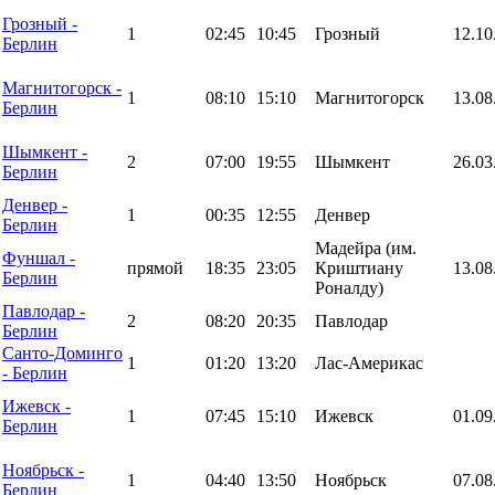
Грозный -
1
02:45
10:45
Грозный
12.10
Берлин
Магнитогорск -
1
08:10
15:10
Магнитогорск
13.08
Берлин
Шымкент -
2
07:00
19:55
Шымкент
26.03
Берлин
Денвер -
1
00:35
12:55
Денвер
Берлин
Мадейра (им.
Фуншал -
прямой
18:35
23:05
Криштиану
13.08
Берлин
Роналду)
Павлодар -
2
08:20
20:35
Павлодар
Берлин
Санто-Доминго
1
01:20
13:20
Лас-Америкас
- Берлин
Ижевск -
1
07:45
15:10
Ижевск
01.09
Берлин
Ноябрьск -
1
04:40
13:50
Ноябрьск
07.08
Берлин