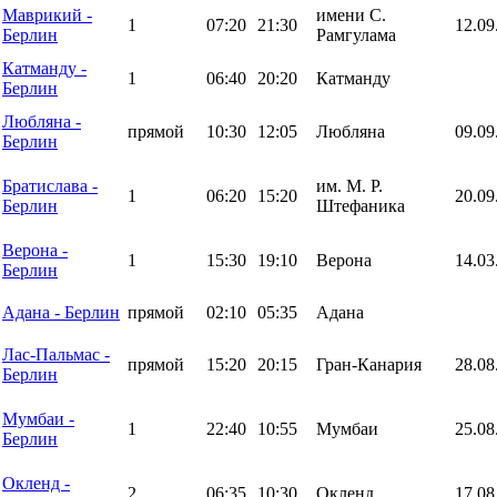
Маврикий -
имени С.
1
07:20
21:30
12.09
Берлин
Рамгулама
Катманду -
1
06:40
20:20
Катманду
Берлин
Любляна -
прямой
10:30
12:05
Любляна
09.09
Берлин
Братислава -
им. М. Р.
1
06:20
15:20
20.09
Берлин
Штефаника
Верона -
1
15:30
19:10
Верона
14.03
Берлин
Адана - Берлин
прямой
02:10
05:35
Адана
Лас-Пальмас -
прямой
15:20
20:15
Гран-Канария
28.08
Берлин
Мумбаи -
1
22:40
10:55
Мумбаи
25.08
Берлин
Окленд -
2
06:35
10:30
Окленд
17.08