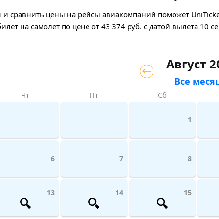
и сравнить цены на рейсы авиакомпаний поможет UniTicket
билет на самолет
по цене
от
43 374
руб.
с датой вылета 10 се
Август 2
Все меся
Чт
Пт
Сб
1
6
7
8
13
14
15