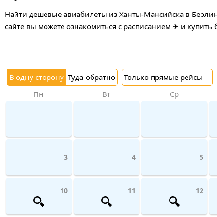
Найти дешевые авиабилеты из Ханты-Мансийска в Берлин 
сайте вы можете ознакомиться с расписанием ✈ и купить 
В одну сторону
Туда-обратно
Только прямые рейсы
Пн
Вт
Ср
3
4
5
10
11
12