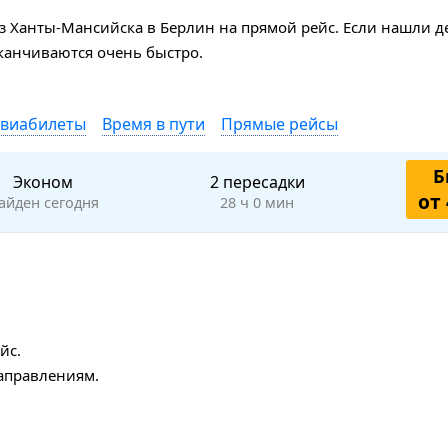
з Ханты-Мансийска в Берлин на прямой рейс. Если нашли 
аканчиваются очень быстро.
авиабилеты
Время в пути
Прямые рейсы
Б
Эконом
2 пересадки
от 
айден сегодня
28 ч 0 мин
йс.
аправлениям.