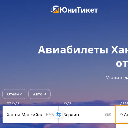
ЮниТикет
Авиабилеты Ха
от
Укажите д
Отели
Авто
ОТКУДА
КУДА
ДАТ
HMA
BER