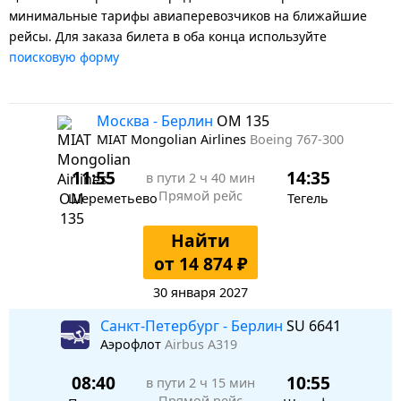
минимальные тарифы авиаперевозчиков на ближайшие
рейсы. Для заказа билета в оба конца используйте
поисковую форму
Москва - Берлин
OM 135
MIAT Mongolian Airlines
Boeing 767-300
11:55
14:35
в пути
2 ч 40 мин
Прямой рейс
Шереметьево
Тегель
Найти
от 14 874 ₽
30 января 2027
Санкт-Петербург - Берлин
SU 6641
Аэрофлот
Airbus A319
08:40
10:55
в пути
2 ч 15 мин
Прямой рейс