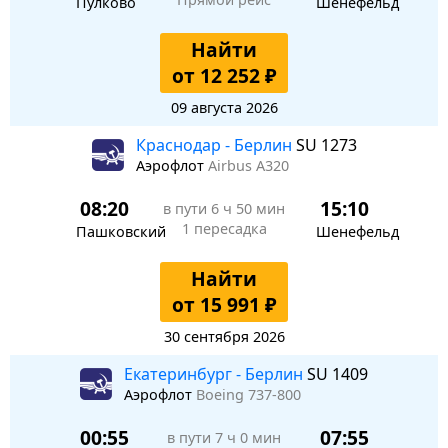
Пулково
Шенефельд
Найти
от 12 252 ₽
09 августа 2026
Краснодар - Берлин
SU 1273
Аэрофлот
Airbus A320
08:20
15:10
в пути
6 ч 50 мин
1 пересадка
Пашковский
Шенефельд
Найти
от 15 991 ₽
30 сентября 2026
Екатеринбург - Берлин
SU 1409
Аэрофлот
Boeing 737-800
00:55
07:55
в пути
7 ч 0 мин