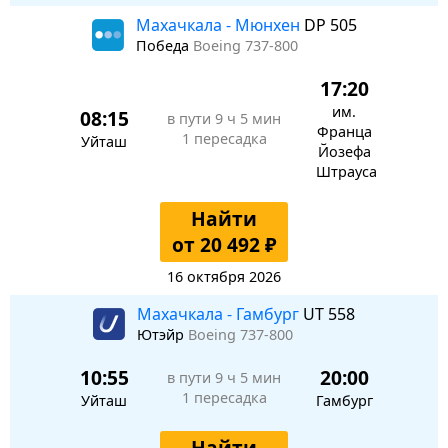
Махачкала - Мюнхен
DP 505
Победа
Boeing 737-800
17:20
им.
08:15
в пути
9 ч 5 мин
Франца
1 пересадка
Уйташ
Йозефа
Штрауса
Найти
от 20 492 ₽
16 октября 2026
Махачкала - Гамбург
UT 558
Ютэйр
Boeing 737-800
10:55
20:00
в пути
9 ч 5 мин
1 пересадка
Уйташ
Гамбург
Найти