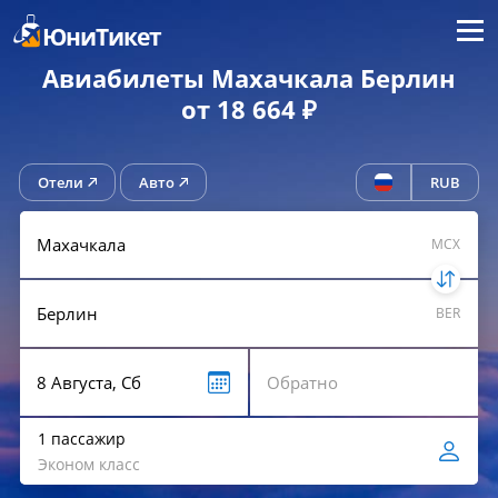
Меню
ЮниТикет
Авиабилеты Махачкала Берлин
от 18 664 ₽
Отели
Авто
RUB
MCX
BER
1 пассажир
Эконом класс