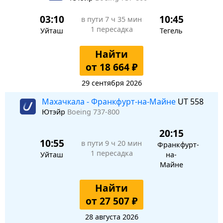
03:10
10:45
в пути
7 ч 35 мин
1 пересадка
Уйташ
Тегель
Найти
от 18 664 ₽
29 сентября 2026
Махачкала - Франкфурт-на-Майне
UT 558
Ютэйр
Boeing 737-800
20:15
10:55
в пути
9 ч 20 мин
Франкфурт-
1 пересадка
Уйташ
на-
Майне
Найти
от 27 507 ₽
28 августа 2026