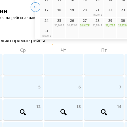
лин
17
18
19
20
21
22
23
38,285 ₽
ы на рейсы авиакомпаний поможет UniTicket.ru. На сайте вы мо
24
25
26
27
28
29
30
30,769 ₽
31,422 ₽
28,947 ₽
32,534 ₽
29,479 ₽
29,479 
31
30,488 ₽
олько прямые рейсы
Ср
Чт
Пт
5
6
7
12
13
14