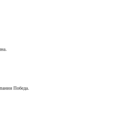
ина.
мпании Победа.