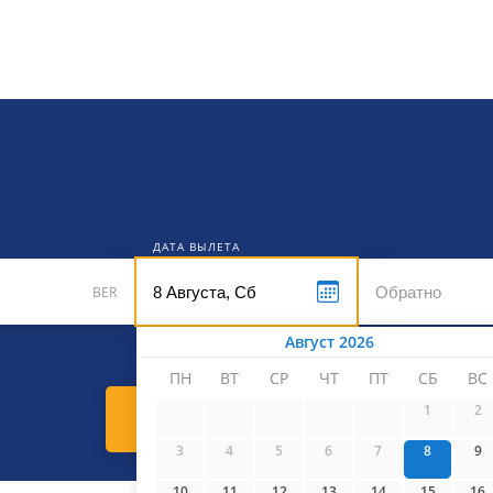
кет
ДАТА ВЫЛЕТА
BER
Август 2026
ПН
ВТ
СР
ЧТ
ПТ
СБ
ВС
1
2
Найти билеты
3
4
5
6
7
8
9
10
11
12
13
14
15
16