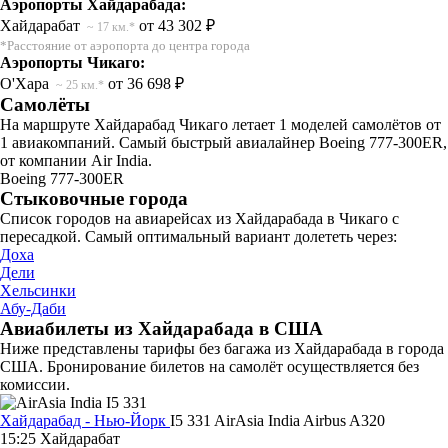
Аэропорты Хайдарабада:
Хайдарабат
от 43 302 ₽
~ 17 км.*
*Расстояние от аэропорта до центра города
Аэропорты Чикаго:
О'Хара
от 36 698 ₽
~ 25 км.*
Самолёты
На маршруте Хайдарабад Чикаго летает 1 моделей самолётов от
1 авиакомпаний. Самый быстрый авиалайнер Boeing 777-300ER,
от компании Air India.
Boeing 777-300ER
Стыковочные города
Список городов на авиарейсах из Хайдарабада в Чикаго с
пересадкой. Самый оптимальный вариант долететь через:
Доха
Дели
Хельсинки
Абу-Даби
Авиабилеты из Хайдарабада в США
Ниже представлены тарифы без багажа из Хайдарабада в города
США. Бронирование билетов на самолёт осуществляется без
комиссии.
Хайдарабад - Нью-Йорк
I5 331
AirAsia India
Airbus A320
15:25
Хайдарабат