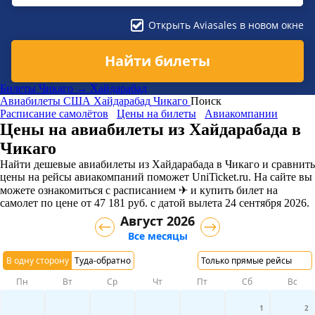
Открыть Aviasales в новом окне
Найти билеты
Билеты Чикаго → Хайдарабад
Авиабилеты
США
Хайдарабад
Чикаго
Поиск
Расписание самолётов
Цены на билеты
Авиакомпании
Цены на авиабилеты из Хайдарабада в
Чикаго
Найти дешевые авиабилеты из Хайдарабада в Чикаго и сравнить
цены на рейсы авиакомпаний поможет UniTicket.ru. На сайте вы
можете ознакомиться с расписанием ✈ и купить билет на
самолет
по цене
от
47 181
руб.
с датой вылета 24 сентября 2026.
Август 2026
Все месяцы
В одну сторону
Туда-обратно
Только прямые рейсы
Пн
Вт
Ср
Чт
Пт
Сб
Вс
1
2