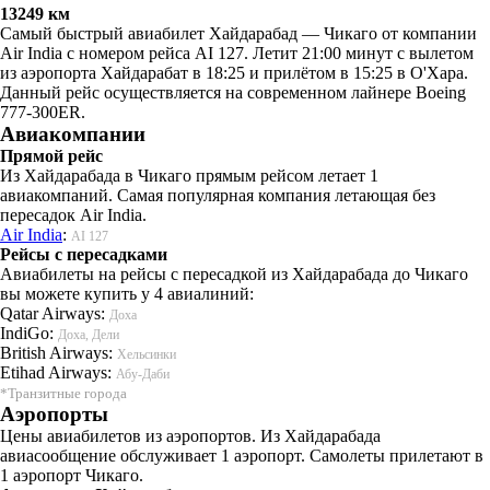
13249 км
Самый быстрый авиабилет Хайдарабад — Чикаго от компании
Air India с номером рейса AI 127. Летит 21:00 минут с вылетом
из аэропорта Хайдарабат в 18:25 и прилётом в 15:25 в О'Хара.
Данный рейс осуществляется на современном лайнере Boeing
777-300ER.
Авиакомпании
Прямой рейс
Из Хайдарабада в Чикаго прямым рейсом летает 1
авиакомпаний. Самая популярная компания летающая без
пересадок Air India.
Air India
:
AI 127
Рейсы с пересадками
Авиабилеты на рейсы с пересадкой из Хайдарабада до Чикаго
вы можете купить у 4 авиалиний:
Qatar Airways:
Доха
IndiGo:
Доха, Дели
British Airways:
Хельсинки
Etihad Airways:
Абу-Даби
*Транзитные города
Аэропорты
Цены авиабилетов из аэропортов. Из Хайдарабада
авиасообщение обслуживает 1 аэропорт. Самолеты прилетают в
1 аэропорт Чикаго.