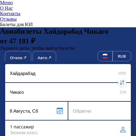
Меню
О Нас
Контакты
ЮниТи
Отзывы
Билеты для ЮЛ
Авиабилеты Хайдарабад Чикаго
от 47 181 ₽
Укажите даты, чтобы найти билеты:
RUB
Отели
Авто
HYD
CHI
1 пассажир
Эконом класс