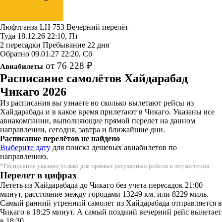
Люфтганза
LH 753
Вечерний перелёт
Туда
18.12.26
22:10, Пт
2 пересадки
Пребывание 22 дня
Обратно
09.01.27
22:20, Сб
от 76 228 ₽
Авиабилеты
Расписание самолётов Хайдарабад
Чикаго 2026
Из расписания вы узнаете во сколько вылетают рейсы из
Хайдарабада и в какое время прилетают в Чикаго. Указаны все
авиакомпании, выполняющие прямой перелет на данном
направлении, сегодня, завтра и ближайшие дни.
Расписание перелётов не найдено
Выберите дату
для поиска дешевых авиабилетов по
направлению.
*Расписание указано только для прямых регулярных рейсов и лоукостеров.
Перелет в цифрах
Лететь из Хайдарабада до Чикаго без учета пересадок 21:00
минут, расстояние между городами 13249 км. или 8229 миль.
Самый ранний утренний самолет из Хайдарабада отправляется в
Чикаго в 18:25 минут. А самый поздний вечерний рейс вылетает
в 18:30.