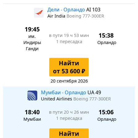
Дели - Орландо
AI 103
Air India
Boeing 777-300ER
19:45
15:38
в пути
19 ч 53 мин
им.
1 пересадка
Индиры
Орландо
Ганди
Найти
от 53 600 ₽
20 сентября 2026
Мумбаи - Орландо
UA 49
United Airlines
Boeing 777-300ER
18:40
15:06
в пути
20 ч 26 мин
1 пересадка
Мумбаи
Орландо
Найти