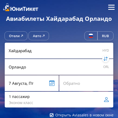
Меню
ЮниТикет
Авиабилеты Хайдарабад Орландо
Отели
Авто
RUB
HYD
ORL
1 пассажир
Эконом класс
Открыть Aviasales в новом окне