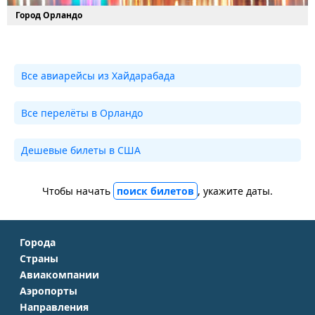
Город Орландо
Все авиарейсы из Хайдарабада
Все перелёты в Орландо
Дешевые билеты в США
Чтобы начать
поиск билетов
, укажите даты.
Города
Страны
Москва
Авиакомпании
Крым
Санкт-Петербург
Аэропорты
Аэрофлот
Турция
Симферополь
Направления
Домодедово
S7 Airlines