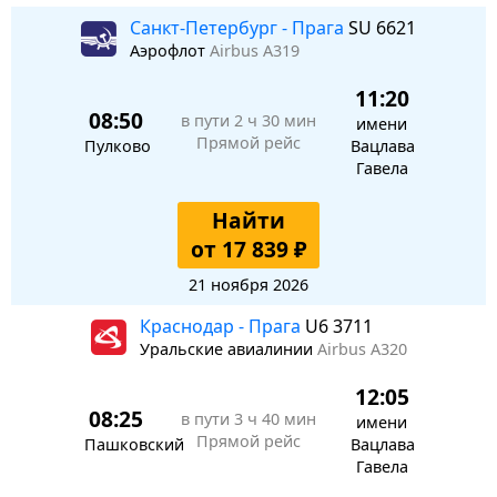
Санкт-Петербург - Прага
SU 6621
Аэрофлот
Airbus A319
11:20
08:50
в пути
2 ч 30 мин
имени
Прямой рейс
Пулково
Вацлава
Гавела
Найти
от 17 839 ₽
21 ноября 2026
Краснодар - Прага
U6 3711
Уральские авиалинии
Airbus A320
12:05
08:25
в пути
3 ч 40 мин
имени
Прямой рейс
Пашковский
Вацлава
Гавела