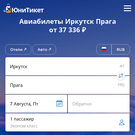
Меню
ЮниТикет
Авиабилеты Иркутск Прага
от 37 336 ₽
Отели
Авто
RUB
IKT
PRG
1 пассажир
Эконом класс