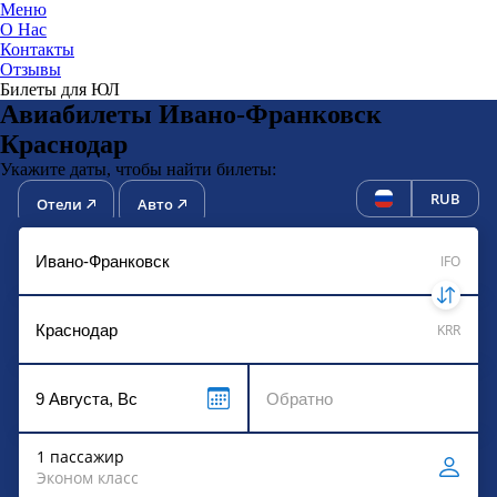
Меню
О Нас
Контакты
ЮниТи
Отзывы
Билеты для ЮЛ
Авиабилеты Ивано-Франковск
Краснодар
Укажите даты, чтобы найти билеты:
RUB
Отели
Авто
IFO
KRR
1 пассажир
Эконом класс