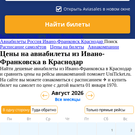
Открыть Aviasales в новом окне
Найти билеты
Билеты Краснодар → Ивано-Франковск
Авиабилеты
Россия
Ивано-Франковск
Краснодар
Поиск
Расписание самолётов
Цены на билеты
Авиакомпании
Цены на авиабилеты из Ивано-
Франковска в Краснодар
Найти дешевые авиабилеты из Ивано-Франковска в Краснодар
и сравнить цены на рейсы авиакомпаний поможет UniTicket.ru.
На сайте вы можете ознакомиться с расписанием ✈ и купить
билет на самолет
по цене с датой вылета 01 января 1970.
Август 2026
Все месяцы
В одну сторону
Туда-обратно
Только прямые рейсы
Пн
Вт
Ср
Чт
Пт
Сб
Вс
1
2