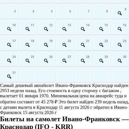
9
3
4
5
6
7
8
10
11
12
13
14
15
16
17
18
19
20
21
22
23
24
25
26
27
28
29
30
31
Самый дешевый авиабилет Ивано-Франковск Краснодар найден
2953 недели назад. Его стоимость в одну сторону с багажом ,
вылетает 01 января 1970. Минимальная цена на авиарейс туда и
обратно составит от 45 278 ₽ Это билет найден 239 недель назад,
с датами вылета в Краснодар 11 августа 2026 г обратно в Ивано-
Франковск 15 августа 2026 г
Билеты на самолет Ивано-Франковск —
Краснодар (IFO - KRR)