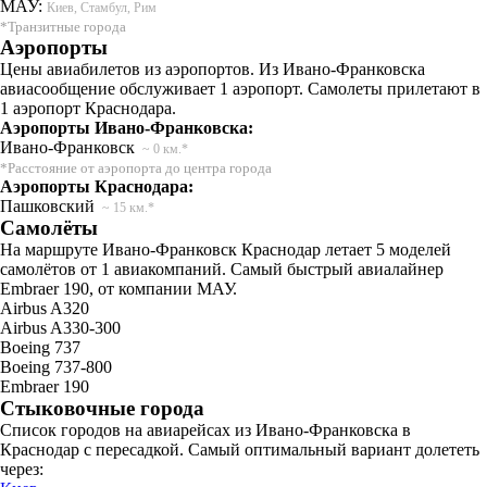
МАУ:
Киев, Стамбул, Рим
*Транзитные города
Аэропорты
Цены авиабилетов из аэропортов. Из Ивано-Франковска
авиасообщение обслуживает 1 аэропорт. Самолеты прилетают в
1 аэропорт Краснодара.
Аэропорты Ивано-Франковска:
Ивано-Франковск
~ 0 км.*
*Расстояние от аэропорта до центра города
Аэропорты Краснодара:
Пашковский
~ 15 км.*
Самолёты
На маршруте Ивано-Франковск Краснодар летает 5 моделей
самолётов от 1 авиакомпаний. Самый быстрый авиалайнер
Embraer 190, от компании МАУ.
Airbus A320
Airbus A330-300
Boeing 737
Boeing 737-800
Embraer 190
Стыковочные города
Список городов на авиарейсах из Ивано-Франковска в
Краснодар с пересадкой. Самый оптимальный вариант долететь
через: