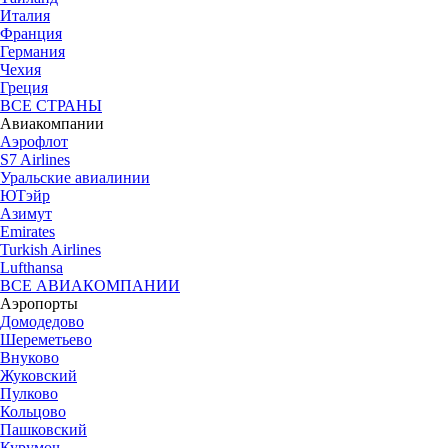
Италия
Франция
Германия
Чехия
Греция
ВСЕ СТРАНЫ
Авиакомпании
Аэрофлот
S7 Airlines
Уральские авиалинии
ЮТэйр
Азимут
Emirates
Turkish Airlines
Lufthansa
ВСЕ АВИАКОМПАНИИ
Аэропорты
Домодедово
Шереметьево
Внуково
Жуковский
Пулково
Кольцово
Пашковский
Курумоч