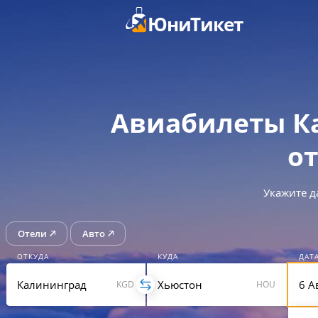
ЮниТикет
Авиабилеты К
от
Укажите д
Отели
Авто
ОТКУДА
КУДА
ДАТ
KGD
HOU