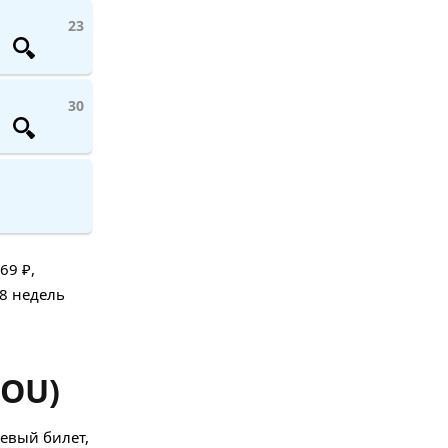
23
30
69 ₽,
08 недель
HOU)
евый билет,