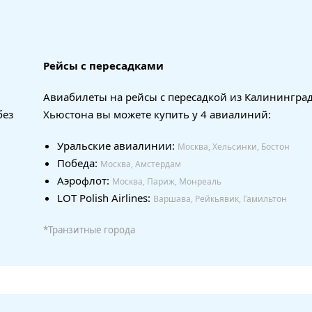
Рейсы с пересадками
Авиабилеты на рейсы с пересадкой из Калининград
без
Хьюстона вы можете купить у 4 авиалиний:
Уральские авиалинии:
Москва, Хельсинки, Бостон
Победа:
Москва, Амстердам
Аэрофлот:
Москва, Париж, Монреаль
LOT Polish Airlines:
Варшава, Рейкьявик, Гамильтон
*Транзитные города