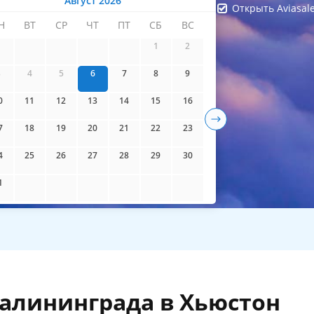
Август 2026
Открыть Aviasal
Н
ВТ
СР
ЧТ
ПТ
СБ
ВС
айти билеты
1
2
3
4
5
6
7
8
9
0
11
12
13
14
15
16
7
18
19
20
21
22
23
4
25
26
27
28
29
30
1
Калининграда в Хьюстон