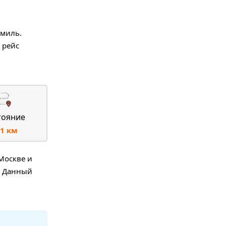
 миль.
 рейс
тояние
1 км
Москве и
. Данный