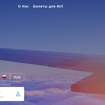
О Нас
Билеты для ЮЛ
RUB
И КЛАСС
р
сс