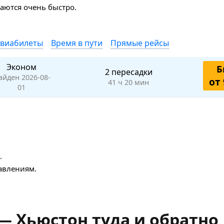
аются очень быстро.
авиабилеты
Время в пути
Прямые рейсы
Эконом
Б
2 пересадки
айден 2026-08-
от 
41 ч 20 мин
01
.
авлениям.
 Хьюстон туда и обратно