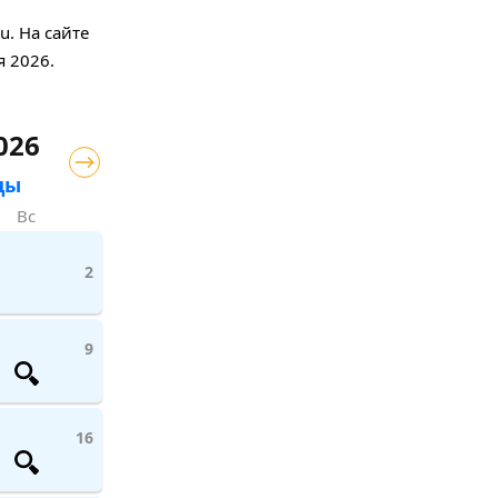
. На сайте
я 2026.
026
цы
Вс
2
9
16