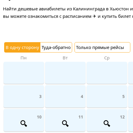
Найти дешевые авиабилеты из Калининграда в Хьюстон и 
вы можете ознакомиться с расписанием ✈ и купить билет 
В одну сторону
Туда-обратно
Только прямые рейсы
Пн
Вт
Ср
3
4
5
10
11
12