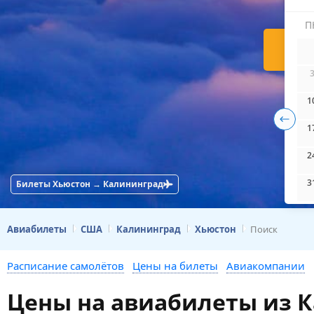
П
Н
1
1
2
3
Билеты Хьюстон → Калининград
Авиабилеты
США
Калининград
Хьюстон
Поиск
Расписание самолётов
Цены на билеты
Авиакомпании
Цены на авиабилеты из 