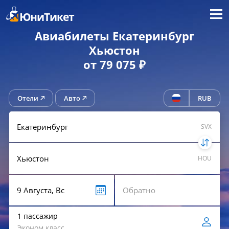
Меню
ЮниТикет
Авиабилеты Екатеринбург
Хьюстон
от 79 075 ₽
Отели
Авто
RUB
SVX
HOU
1 пассажир
Эконом класс