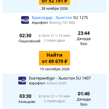
от 52 791 ₽
28 ноября 2026
Краснодар - Хьюстон
SU 1275
Аэрофлот
Boeing 737-800
23:44
02:30
в пути
21 ч 14 мин
Джордж
2 пересадки
Пашковский
Буш
Найти
от 69 679 ₽
19 сентября 2026
Екатеринбург - Хьюстон SU 1407
Аэрофлот
Airbus A320
01:40
03:30
в пути
22 ч 10 мин
Джордж
2 пересадки
Кольцово
Буш