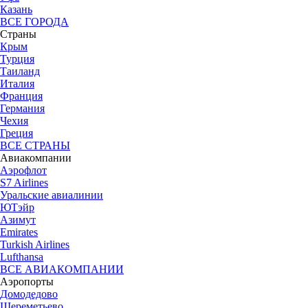
Казань
ВСЕ ГОРОДА
Страны
Крым
Турция
Таиланд
Италия
Франция
Германия
Чехия
Греция
ВСЕ СТРАНЫ
Авиакомпании
Аэрофлот
S7 Airlines
Уральские авиалинии
ЮТэйр
Азимут
Emirates
Turkish Airlines
Lufthansa
ВСЕ АВИАКОМПАНИИ
Аэропорты
Домодедово
Шереметьево