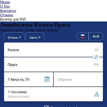
Меню
О Нас
Контакты
ЮниТи
Отзывы
Билеты для ЮЛ
Авиабилеты Калуга Прага
Укажите даты, чтобы найти билеты:
RUB
Отели
Авто
KLF
PRG
1 пассажир
Эконом класс