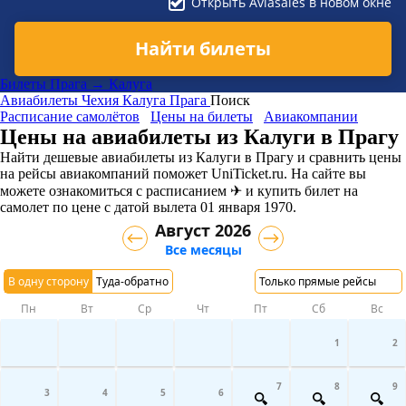
Открыть Aviasales в новом окне
Найти билеты
Билеты Прага → Калуга
Авиабилеты
Чехия
Калуга
Прага
Поиск
Расписание самолётов
Цены на билеты
Авиакомпании
Цены на авиабилеты из Калуги в Прагу
Найти дешевые авиабилеты из Калуги в Прагу и сравнить цены
на рейсы авиакомпаний поможет UniTicket.ru. На сайте вы
можете ознакомиться с расписанием ✈ и купить билет на
самолет
по цене с датой вылета 01 января 1970.
Август 2026
Все месяцы
В одну сторону
Туда-обратно
Только прямые рейсы
Пн
Вт
Ср
Чт
Пт
Сб
Вс
1
2
7
8
9
3
4
5
6