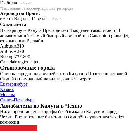
Грабцево
~ 9 км.*
*Расстояние от аэропорта до центра города
Аэропорты Праги:
имени Вацлава Гавела
~ 12 км.*
Самолёты
На маршруте Калуга Прага летает 4 моделей самолётов от 1
авиакомпаний. Самый быстрый авиалайнер Canadair regional jet,
от компании Руслайн.
Airbus A319
Airbus A320
Boeing 737-800
Canadair regional jet
Стыковочные города
Список городов на авиарейсах из Калуги в Прагу с пересадкой.
Самый оптимальный вариант долететь через:
Екатеринбург
Казань
Москва
Санкт-Петербург
Авиабилеты из Калуги в Чехию
Ниже представлены тарифы без багажа из Калуги в города
Чехии. Бронирование билетов на самолёт осуществляется без
комиссии.