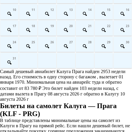
10
11
12
13
14
15
16
17
18
19
20
21
22
23
24
25
26
27
28
29
30
31
Самый дешевый авиабилет Калуга Прага найден 2953 недели
назад. Его стоимость в одну сторону с багажом , вылетает 01
января 1970. Минимальная цена на авиарейс туда и обратно
составит от 83 780 ₽ Это билет найден 103 недели назад, с
датами вылета в Прагу 08 августа 2026 г обратно в Калугу 10
августа 2026 г
Билеты на самолет Калуга — Прага
(KLF - PRG)
В таблице представлены минимальные цены на самолет из
Калуги в Прагу на прямой рейс. Если нашли дешевый билет, не
откладывайте покупку, горящие предложения заканчиваются