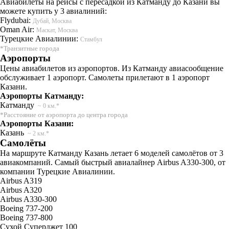
Авиабилеты на рейсы с пересадкой из Катманду до Казани вы
можете купить у 3 авиалиний:
Flydubai:
Дубай, Москва
Oman Air:
Маскат, Москва
Турецкие Авиалинии:
Стамбул
*Транзитные города
Аэропорты
Цены авиабилетов из аэропортов. Из Катманду авиасообщение
обслуживает 1 аэропорт. Самолеты прилетают в 1 аэропорт
Казани.
Аэропорты Катманду:
Катманду
~ 0 км.*
*Расстояние от аэропорта до центра города
Аэропорты Казани:
Казань
~ 2 км.*
Самолёты
На маршруте Катманду Казань летает 6 моделей самолётов от 3
авиакомпаний. Самый быстрый авиалайнер Airbus A330-300, от
компании Турецкие Авиалинии.
Airbus A319
Airbus A320
Airbus A330-300
Boeing 737-200
Boeing 737-800
Сухой Суперджет 100