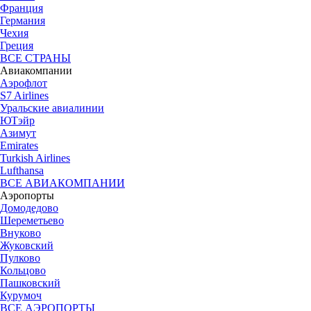
Франция
Германия
Чехия
Греция
ВСЕ СТРАНЫ
Авиакомпании
Аэрофлот
S7 Airlines
Уральские авиалинии
ЮТэйр
Азимут
Emirates
Turkish Airlines
Lufthansa
ВСЕ АВИАКОМПАНИИ
Аэропорты
Домодедово
Шереметьево
Внуково
Жуковский
Пулково
Кольцово
Пашковский
Курумоч
ВСЕ АЭРОПОРТЫ