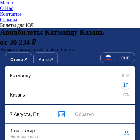
Меню
О Нас
Контакты
ЮниТи
Отзывы
Билеты для ЮЛ
Авиабилеты Катманду Казань
от 30 234 ₽
Укажите даты, чтобы найти билеты:
RUB
Отели
Авто
KTM
KZN
1 пассажир
Эконом класс