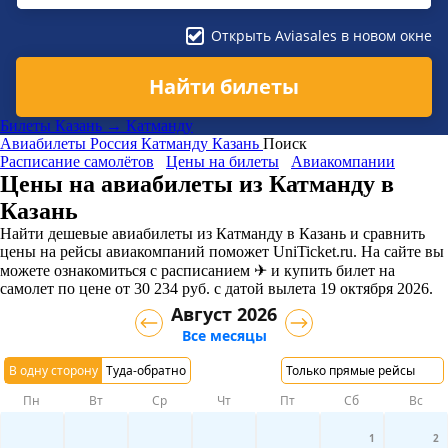
Открыть Aviasales в новом окне
Найти билеты
Билеты Казань → Катманду
Авиабилеты
Россия
Катманду
Казань
Поиск
Расписание самолётов
Цены на билеты
Авиакомпании
Цены на авиабилеты из Катманду в
Казань
Найти дешевые авиабилеты из Катманду в Казань и сравнить
цены на рейсы авиакомпаний поможет UniTicket.ru. На сайте вы
можете ознакомиться с расписанием ✈ и купить билет на
самолет
по цене
от
30 234
руб.
с датой вылета 19 октября 2026.
Август 2026
Все месяцы
В одну сторону
Туда-обратно
Только прямые рейсы
Пн
Вт
Ср
Чт
Пт
Сб
Вс
1
2