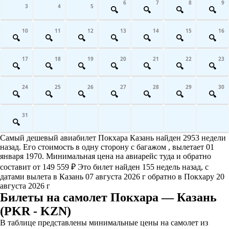
6
7
8
9
3
4
5
10
11
12
13
14
15
16
17
18
19
20
21
22
23
24
25
26
27
28
29
30
31
Самый дешевый авиабилет Покхара Казань найден 2953 недели
назад. Его стоимость в одну сторону с багажом , вылетает 01
января 1970. Минимальная цена на авиарейс туда и обратно
составит от 149 559 ₽ Это билет найден 155 недель назад, с
датами вылета в Казань 07 августа 2026 г обратно в Покхару 20
августа 2026 г
Билеты на самолет Покхара — Казань
(PKR - KZN)
В таблице представлены минимальные цены на самолет из