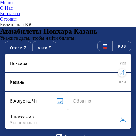
Меню
О Нас
Контакты
ЮниТи
Отзывы
Билеты для ЮЛ
Авиабилеты Покхара Казань
Укажите даты, чтобы найти билеты:
RUB
Отели
Авто
PKR
KZN
1 пассажир
Эконом класс