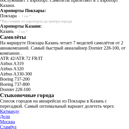
обслуживает 1 аэропорт. Самолеты прилетают в 1 аэропорт
Казани.
Аэропорты Покхары:
Покхара
~ 1 км.*
*Расстояние от аэропорта до центра города
Аэропорты Казани:
Казань
~ 2 км.*
Самолёты
На маршруте Покхара Казань летает 7 моделей самолётов от 2
авиакомпаний. Самый быстрый авиалайнер Dornier 228-100, от
компании .
ATR 42/ATR 72 FR/IT
Airbus A319
Airbus A320
Airbus A330-300
Boeing 737-200
Boeing 737-800
Dornier 228-100
Стыковочные города
Список городов на авиарейсах из Покхары в Казань с
пересадкой. Самый оптимальный вариант долететь через:
Катманду
Дели
Москва
Стамбул