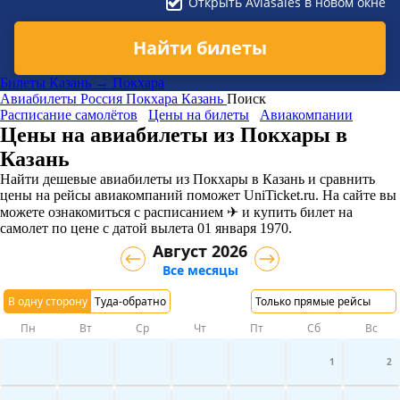
Открыть Aviasales в новом окне
Найти билеты
Билеты Казань → Покхара
Авиабилеты
Россия
Покхара
Казань
Поиск
Расписание самолётов
Цены на билеты
Авиакомпании
Цены на авиабилеты из Покхары в
Казань
Найти дешевые авиабилеты из Покхары в Казань и сравнить
цены на рейсы авиакомпаний поможет UniTicket.ru. На сайте вы
можете ознакомиться с расписанием ✈ и купить билет на
самолет
по цене с датой вылета 01 января 1970.
Август 2026
Все месяцы
В одну сторону
Туда-обратно
Только прямые рейсы
Пн
Вт
Ср
Чт
Пт
Сб
Вс
1
2