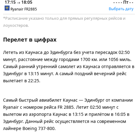
17:15
18:05
-
-
-
-
Пт
-
-
→
Выбрать дату
Ryanair
FR2885
*Расписание указано только для прямых регулярных рейсов и
лоукостеров.
Перелет в цифрах
Лететь из Каунаса до Эдинбурга без учета пересадок 02:50
минут, расстояние между городами 1700 км. или 1056 миль.
Самый ранний утренний самолет из Каунаса отправляется в
Эдинбург в 13:15 минут. А самый поздний вечерний рейс
вылетает в 22:25.
Самый быстрый авиабилет Каунас — Эдинбург от компании
Ryanair с номером рейса FR 2885. Летит 02:50 минут с
вылетом из аэропорта Каунас в 13:15 и прилётом в 16:05 в
Эдинбург. Данный рейс осуществляется на современном
лайнере Boeing 737-800.