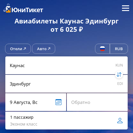
Меню
ЮниТикет
Авиабилеты Каунас Эдинбург
от 6 025 ₽
Отели
Авто
RUB
KUN
EDI
1 пассажир
Эконом класс