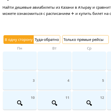
Найти дешевые авиабилеты из Казани в Атырау и сравнить
можете ознакомиться с расписанием ✈ и купить билет на 
В одну сторону
Туда-обратно
Только прямые рейсы
Пн
Вт
Ср
3
4
5
10
11
12