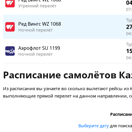
04
Утренний перелёт
07:
Ту
Ред Вингс
WZ 1068
27
Ночной перелёт
04:
Ту
Аэрофлот
SU 1199
15
Ночной перелёт
04
Расписание самолётов Ка
Из расписания вы узнаете во сколько вылетают рейсы из 
выполняющие прямой перелет на данном направлении, се
Расписани
Выберите дату
для поиск