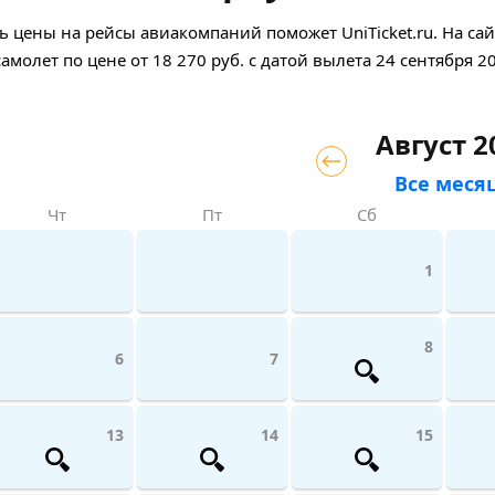
 цены на рейсы авиакомпаний поможет UniTicket.ru. На сай
самолет
по цене
от
18 270
руб.
с датой вылета 24 сентября 2
Август 2
Все меся
Чт
Пт
Сб
1
8
6
7
13
14
15