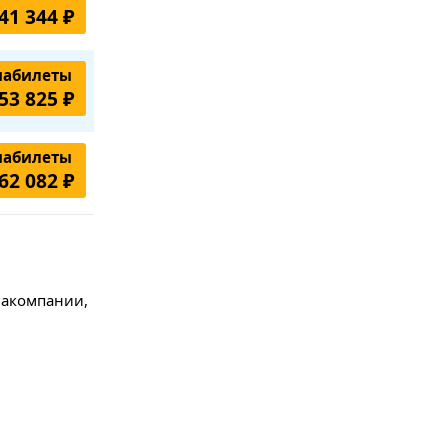
41 344 ₽
иабилеты
53 825 ₽
иабилеты
62 082 ₽
виакомпании,