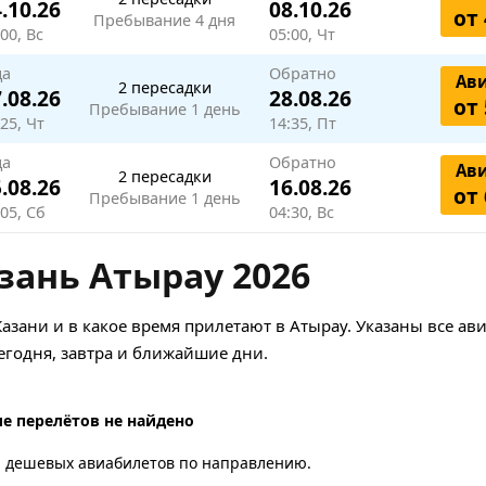
.10.26
08.10.26
от 
Пребывание 4 дня
00, Вс
05:00, Чт
да
Обратно
Ав
2 пересадки
.08.26
28.08.26
от 
Пребывание 1 день
25, Чт
14:35, Пт
да
Обратно
Ав
2 пересадки
.08.26
16.08.26
от 
Пребывание 1 день
:05, Сб
04:30, Вс
зань Атырау 2026
Казани и в какое время прилетают в Атырау. Указаны все а
годня, завтра и ближайшие дни.
е перелётов не найдено
а дешевых авиабилетов по направлению.