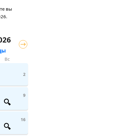
те вы
026.
026
цы
Вс
2
9
16