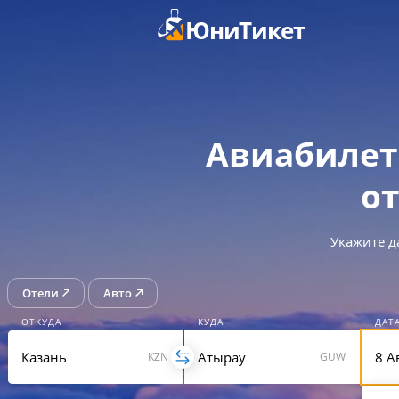
ЮниТикет
Авиабилет
от
Укажите д
Отели
Авто
ОТКУДА
КУДА
ДАТ
KZN
GUW