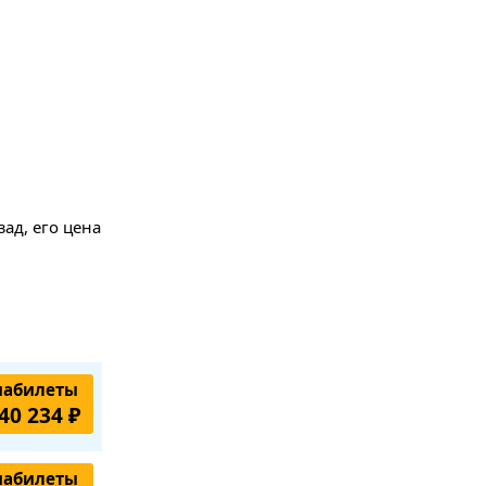
ад, его цена
иабилеты
40 234 ₽
иабилеты