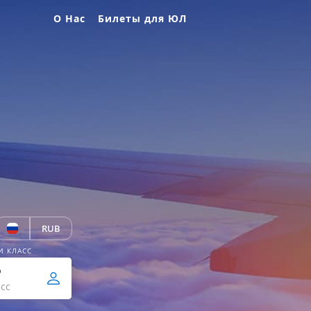
О Нас
Билеты для ЮЛ
RUB
И КЛАСС
р
сс