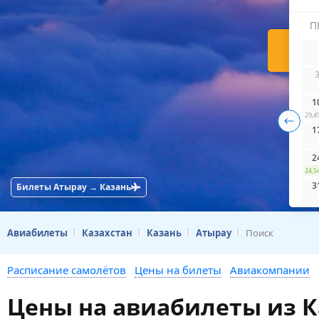
П
Н
1
29,4
1
2
24,5
3
Билеты Атырау → Казань
Авиабилеты
Казахстан
Казань
Атырау
Поиск
Расписание самолётов
Цены на билеты
Авиакомпании
Цены на авиабилеты из К