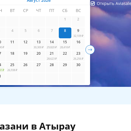
Август 2026
Открыть Aviasal
Н
ВТ
СР
ЧТ
ПТ
СБ
ВС
айти билеты
1
2
3
4
5
6
7
8
9
32,109 ₽
0
11
12
13
14
15
16
90 ₽
30,300 ₽
29,820 ₽
28,418 ₽
7
18
19
20
21
22
23
28,623 ₽
26,256 ₽
4
25
26
27
28
29
30
41 ₽
26,938 ₽
1
азани в Атырау