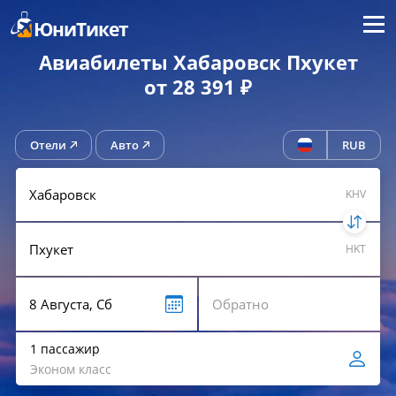
Меню
ЮниТикет
Авиабилеты Хабаровск Пхукет
от 28 391 ₽
Отели
Авто
RUB
KHV
HKT
1 пассажир
Эконом класс