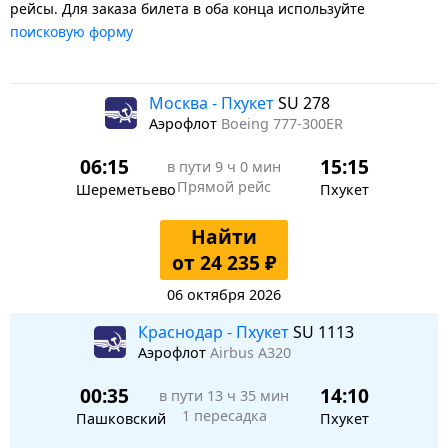
рейсы. Для заказа билета в оба конца используйте
поисковую форму
Москва - Пхукет
SU 278
Аэрофлот
Boeing 777-300ER
06:15
15:15
в пути
9 ч 0 мин
Прямой рейс
Шереметьево
Пхукет
Найти
от 24 235 ₽
06 октября 2026
Краснодар - Пхукет
SU 1113
Аэрофлот
Airbus A320
00:35
14:10
в пути
13 ч 35 мин
1 пересадка
Пашковский
Пхукет