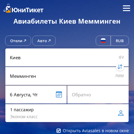
Меню
ЮниТикет
Авиабилеты Киев Мемминген
Отели
Авто
RUB
IEV
FMM
1 пассажир
Эконом класс
Открыть Aviasales в новом окне