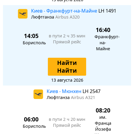
Киев - Франкфурт-на-Майне
LH 1491
Люфтганза
Airbus A320
16:40
14:05
в пути
2 ч 35 мин
Франкфурт-
Прямой рейс
Борисполь
на-
Майне
Найти
Найти
13 августа 2026
Киев - Мюнхен
LH 2547
Люфтганза
Airbus A321
08:20
им.
06:00
в пути
2 ч 20 мин
Франца
Прямой рейс
Борисполь
Йозефа